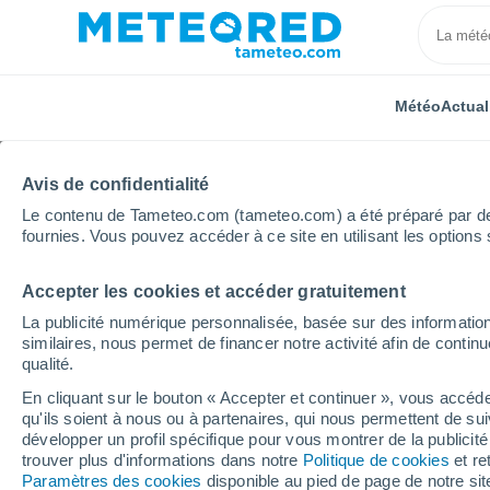
Météo
Actual
Avis de confidentialité
Le contenu de Tameteo.com (tameteo.com) a été préparé par des 
fournies. Vous pouvez accéder à ce site en utilisant les options 
Accepter les cookies et accéder gratuitement
Accueil
Nicaragua
Département de Boaco
La publicité numérique personnalisée, basée sur des information
similaires, nous permet de financer notre activité afin de conti
Météo pour le départe
qualité.
En cliquant sur le bouton « Accepter et continuer », vous accéde
qu'ils soient à nous ou à partenaires, qui nous permettent de sui
Aujourd´hui, 6 août
Toute la journée
Sy
développer un profil spécifique pour vous montrer de la publicit
trouver plus d'informations dans notre
Politique de cookies
et re
Paramètres des cookies
disponible au pied de page de notre si