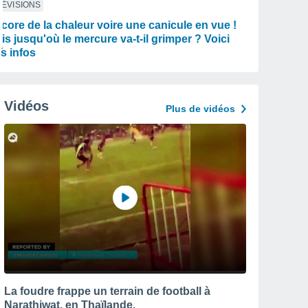
ÉVISIONS
core de la chaleur voire une canicule en vue !
is jusqu'où le mercure va-t-il grimper ? Voici
s infos
Vidéos
Plus de vidéos
La foudre frappe un terrain de football à
Narathiwat, en Thaïlande.