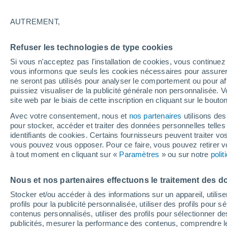
AUTREMENT,
29°
19°
Refuser les technologies de type cookies
San José de
los Remates
Si vous n'acceptez pas l'installation de cookies, vous continu
vous informons que seuls les cookies nécessaires pour assurer la
ne seront pas utilisés pour analyser le comportement ou pour af
puissiez visualiser de la publicité générale non personnalisée. V
site web par le biais de cette inscription en cliquant sur le bouto
Avec votre consentement, nous et
nos partenaires
utilisons des
pour stocker, accéder et traiter des données personnelles telles 
identifiants de cookies. Certains fournisseurs peuvent traiter vo
vous pouvez vous opposer. Pour ce faire, vous pouvez retirer
à tout moment en cliquant sur «
Paramètres
» ou sur notre
poli
Nous et nos partenaires effectuons le traitement des d
35°
Stocker et/ou accéder à des informations sur un appareil, utilise
24°
profils pour la publicité personnalisée, utiliser des profils pour 
Teustepe
contenus personnalisés, utiliser des profils pour sélectionner
publicités, mesurer la performance des contenus, comprendre le