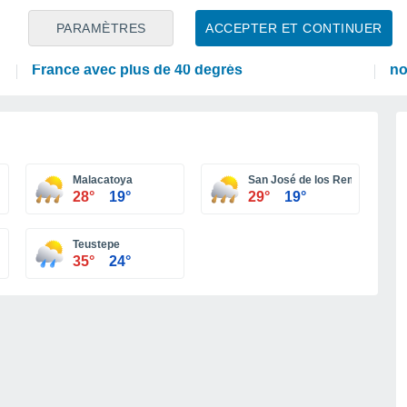
PRÉVISIONS
PR
PARAMÈTRES
ACCEPTER ET CONTINUER
Canicule : des prévisions météorologiques
En
inquiétantes pour la semaine prochaine en
Ma
France avec plus de 40 degrés
no
Malacatoya
San José de los Remates
28°
19°
29°
19°
Teustepe
35°
24°