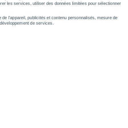
er les services, utiliser des données limitées pour sélectionner
e de l’appareil, publicités et contenu personnalisés, mesure de
t développement de services.
Leaflet
|
©
OpenStreetMap
|
ECMWF
by © Meteored