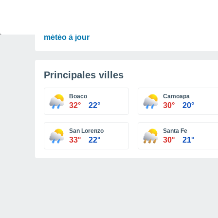
PRÉVISIONS
Orages à surveiller ce week-end et début de
semaine en France. Découvrez les prévisions
météo à jour
Principales villes
Boaco
Camoapa
32°
22°
30°
20°
San Lorenzo
Santa Fe
33°
22°
30°
21°