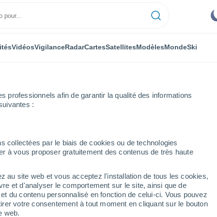
ités
Vidéos
Vigilance
Radar
Cartes
Satellites
Modèles
Monde
Ski
professionnels afin de garantir la qualité des informations
suivantes :
s collectées par le biais de cookies ou de technologies
nuer à vous proposer gratuitement des contenus de très haute
ment de Boaco
z au site web et vous acceptez l'installation de tous les cookies,
vre et d'analyser le comportement sur le site, ainsi que de
mbole
é et du contenu personnalisé en fonction de celui-ci. Vous pouvez
tirer votre consentement à tout moment en cliquant sur le bouton
te web.