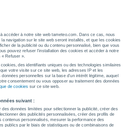
30°
21°
Santa Fe
ez à accéder à notre site web tameteo.com. Dans ce cas, nous
 navigation sur le site web seront installés, et que les cookies
ficher de la publicité ou du contenu personnalisé, bien que vous
ous pouvez refuser l'installation des cookies et accéder à notre
n « Refuser ».
 cookies, des identifiants uniques ou des technologies similaires
que votre visite sur ce site web, les adresses IP et les
s données personnelles sur la base d'un intérêt légitime, auquel
 votre consentement ou vous opposer au traitement des données
tique de cookies
sur ce site web.
onnées suivant :
r des données limitées pour sélectionner la publicité, créer des
30°
20°
sélectionner des publicités personnalisées, créer des profils de
Camoapa
 des contenus personnalisés, mesurer la performance des
s publics par le biais de statistiques ou de combinaisons de