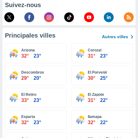
pour
Suivez-nous
 le
ement
afficher
licité ou
enu
Principales villes
lisé,
Autres villes
e vous
Arizona
Corozal
r de la
32°
23°
31°
23°
 non
lisée.
Descombros
El Porvenir
uvez
29°
20°
30°
25°
ation des
et
El Retiro
El Zapote
33°
23°
31°
22°
à notre
 par le
 cette
Esparta
Ilamapa
ion en
32°
23°
32°
22°
sur le
«
».