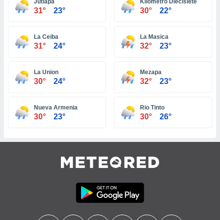
Jutiapa
Kilometro Diecisiete
31°
23°
30°
22°
tre
ement,
La Ceiba
La Masica
enaires
31°
24°
32°
23°
s des
 des
nts
La Union
Mezapa
 ou des
30°
24°
32°
23°
gies
es pour
 accéder
Nueva Armenia
Rio Tinto
r des
30°
23°
30°
26°
lles
ue votre
r ce site
 IP et
ifiants
es.
eurs
traiter