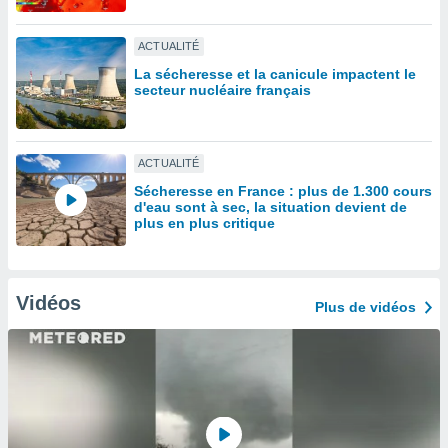
lisé en
 de
ACTUALITÉ
. Vous
rouver
La sécheresse et la canicule impactent le
secteur nucléaire français
ations
re
que de
ACTUALITÉ
kies
r votre
Sécheresse en France : plus de 1.300 cours
ement à
d'eau sont à sec, la situation devient de
plus en plus critique
ment en
sur le
res des
kies
Vidéos
Plus de vidéos
le au
page de
te web.
MENT,
 les