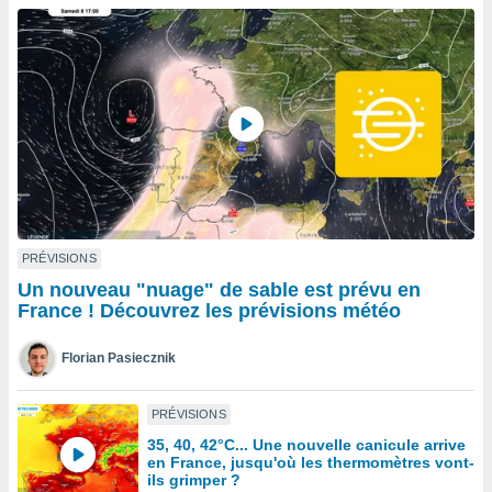
n «
 et
r »,
cédez au
 et vous
z
ation de
qu'ils
 nous ou
aires,
nt de
PRÉVISIONS
t
Un nouveau "nuage" de sable est prévu en
er le
France ! Découvrez les prévisions météo
ement
te, ainsi
Florian Pasiecznik
per un
écifique
PRÉVISIONS
us
35, 40, 42°C... Une nouvelle canicule arrive
de la
en France, jusqu'où les thermomètres vont-
 et du
ils grimper ?