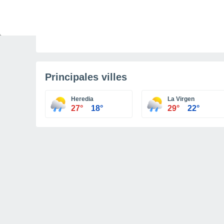
ACTUALITÉ
Le réchauffement climatique modifie le goût de
nos aliments
Principales villes
Heredia
La Virgen
27°
18°
29°
22°