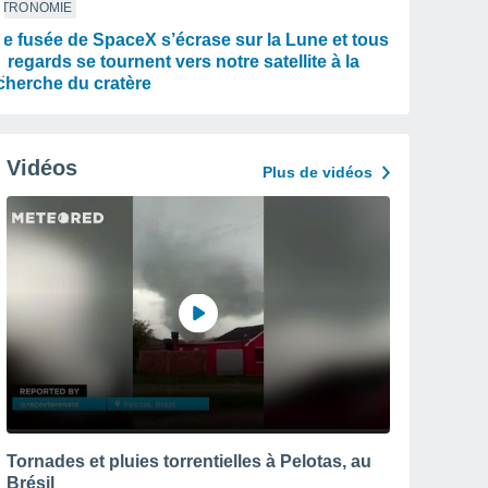
STRONOMIE
e fusée de SpaceX s’écrase sur la Lune et tous
s regards se tournent vers notre satellite à la
cherche du cratère
Vidéos
Plus de vidéos
Tornades et pluies torrentielles à Pelotas, au
Brésil