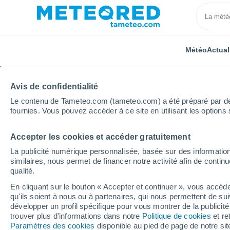
Météo
Actual
Avis de confidentialité
Le contenu de Tameteo.com (tameteo.com) a été préparé par des 
fournies. Vous pouvez accéder à ce site en utilisant les options 
Accepter les cookies et accéder gratuitement
Accueil
Costa Rica
Province d'Heredia
La publicité numérique personnalisée, basée sur des information
similaires, nous permet de financer notre activité afin de conti
Météo pour la province
qualité.
En cliquant sur le bouton « Accepter et continuer », vous accéde
qu'ils soient à nous ou à partenaires, qui nous permettent de sui
Aujourd´hui, 7 août
Toute la journée
Sy
développer un profil spécifique pour vous montrer de la publicit
29°
22°
trouver plus d'informations dans notre
Politique de cookies
et re
La Virgen
Paramètres des cookies
disponible au pied de page de notre si