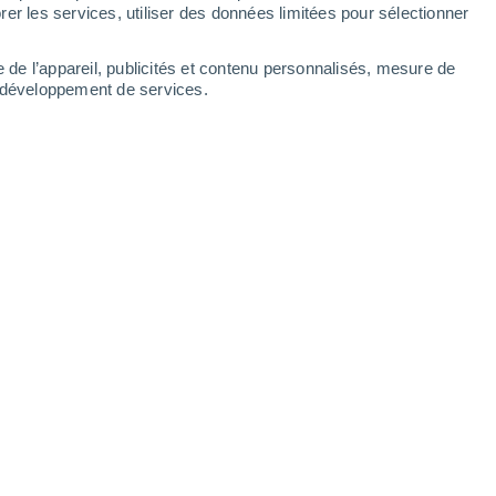
er les services, utiliser des données limitées pour sélectionner
e de l’appareil, publicités et contenu personnalisés, mesure de
t développement de services.
Leaflet
|
©
OpenStreetMap
|
ECMWF
by © Meteored