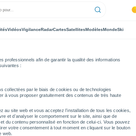
ités
Vidéos
Vigilance
Radar
Cartes
Satellites
Modèles
Monde
Ski
professionnels afin de garantir la qualité des informations
suivantes :
s collectées par le biais de cookies ou de technologies
nuer à vous proposer gratuitement des contenus de très haute
 d'Heredia
z au site web et vous acceptez l'installation de tous les cookies,
vre et d'analyser le comportement sur le site, ainsi que de
mbole
é et du contenu personnalisé en fonction de celui-ci. Vous pouvez
tirer votre consentement à tout moment en cliquant sur le bouton
te web.