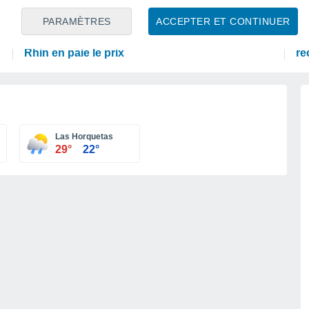
PRÉVISIONS
A
PARAMÈTRES
ACCEPTER ET CONTINUER
30 °C en octobre, 35 °C en septembre ? « L’été
Un
n’a aucune intention de s’arrêter » – mais le
le
Rhin en paie le prix
re
Las Horquetas
29°
22°