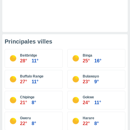
pour
 le
ement
afficher
licité ou
enu
lisé,
e vous
Principales villes
r de la
Beitbridge
Binga
28°
11°
25°
16°
 non
lisée.
uvez
Buffalo Range
Bulawayo
27°
11°
23°
9°
ation des
et
à notre
Chipinge
Gokwe
 par le
21°
8°
24°
11°
 cette
ion en
sur le
Gweru
Harare
«
22°
8°
22°
8°
».