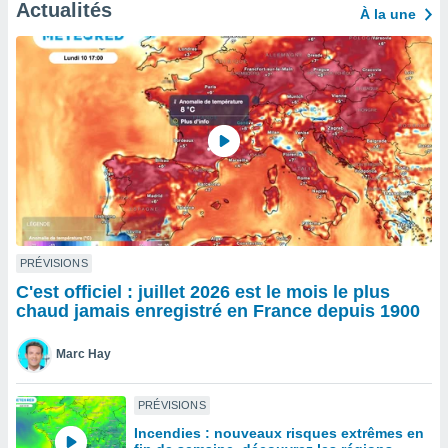
n «
Actualités
À la une
 et
r »,
cédez au
 et vous
z
ation de
qu'ils
 nous ou
aires,
nt de
t
PRÉVISIONS
er le
C'est officiel : juillet 2026 est le mois le plus
ement
chaud jamais enregistré en France depuis 1900
te, ainsi
per un
Marc Hay
écifique
us
de la
PRÉVISIONS
 et du
Incendies : nouveaux risques extrêmes en