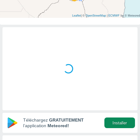
s et
r
Leaflet
|
©
OpenStreetMap
|
ECMWF
by © Meteored
tement
cité
ue
lisée,
ACCEPTER
ur des
ET
ions
CONTINUER
es par le
 cookies
PARAMÈTRES
gies
es, nous
de
 notre
afin de
r à vous
r
ment des
Téléchargez
GRATUITEMENT
 de très
Installer
l’application
Meteored!
alité.
ant sur