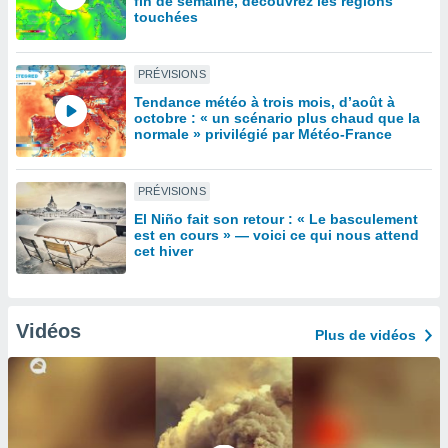
fin de semaine, découvrez les régions
lisé en
touchées
 de
. Vous
rouver
PRÉVISIONS
Tendance météo à trois mois, d’août à
ations
octobre : « un scénario plus chaud que la
re
normale » privilégié par Météo-France
que de
kies
r votre
PRÉVISIONS
ement à
El Niño fait son retour : « Le basculement
ment en
est en cours » — voici ce qui nous attend
sur le
cet hiver
res des
kies
le au
Vidéos
Plus de vidéos
page de
te web.
MENT,
 les