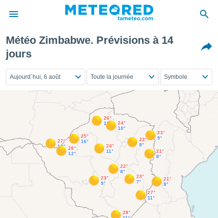
Météo Zimbabwe. Prévisions à 14
e
jours
ntialité
enu de
Aujourd´hui, 6 août
Toute la journée
Symbole
o.com
o.com) a
aré par
onnels
26°
arantir
24°
18°
10°
té des
23°
25°
9°
22°
27°
ions
16°
8°
24°
12°
28°
. Vous
11°
21°
12°
8°
accéder
22°
e en
8°
23°
23°
 les
21°
7°
9°
8°
27°
s :
11°
28°
r les
11°