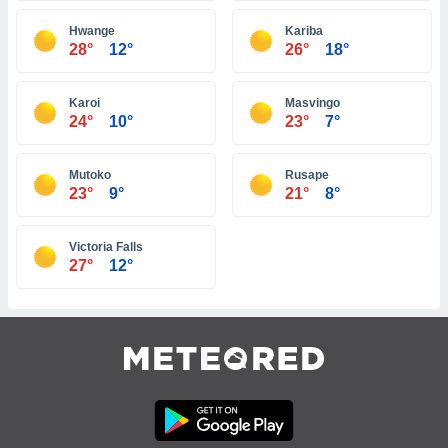
tre
Hwange
Kariba
ement,
28°
12°
26°
18°
enaires
s des
Karoi
Masvingo
 des
24°
10°
23°
7°
nts
 ou des
gies
Mutoko
Rusape
23°
9°
21°
8°
es pour
 accéder
r des
Victoria Falls
27°
12°
lles
ue votre
r ce site
 IP et
ifiants
es.
eurs
traiter