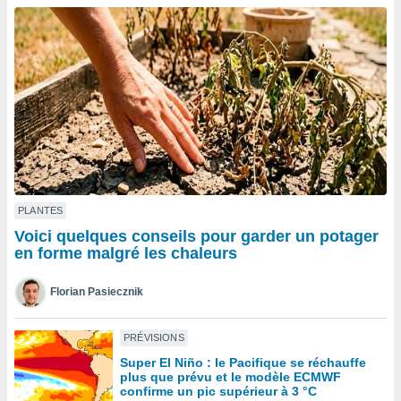
n «
 et
r »,
cédez au
 et vous
z
ation de
qu'ils
 nous ou
aires,
nt de
PLANTES
t
Voici quelques conseils pour garder un potager
er le
en forme malgré les chaleurs
ement
te, ainsi
Florian Pasiecznik
per un
écifique
PRÉVISIONS
us
Super El Niño : le Pacifique se réchauffe
de la
plus que prévu et le modèle ECMWF
 et du
confirme un pic supérieur à 3 °C