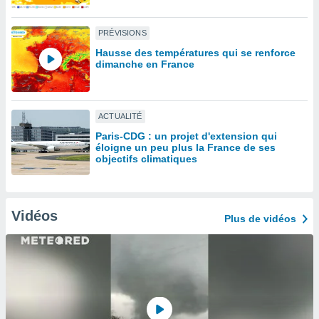
lisé en
 de
PRÉVISIONS
. Vous
rouver
Hausse des températures qui se renforce
dimanche en France
ations
re
que de
ACTUALITÉ
kies
r votre
Paris-CDG : un projet d'extension qui
ement à
éloigne un peu plus la France de ses
objectifs climatiques
ment en
sur le
res des
kies
Vidéos
Plus de vidéos
le au
page de
te web.
MENT,
 les