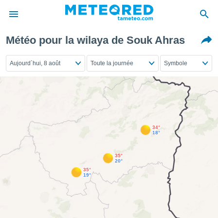
Météo pour la wilaya de Souk Ahras
e
ntialité
Aujourd´hui, 8 août
Toute la journée
Symbole
enu de
o.com
o.com) a
aré par
onnels
arantir
34°
té des
18°
ions
. Vous
35°
accéder
20°
e en
35°
19°
 les
s :
r les