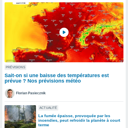
n «
 et
r »,
cédez au
 et vous
z
ation de
qu'ils
 nous ou
aires,
nt de
PRÉVISIONS
t
Sait-on si une baisse des températures est
er le
prévue ? Nos prévisions météo
ement
te, ainsi
Florian Pasiecznik
per un
écifique
ACTUALITÉ
us
La fumée épaisse, provoquée par les
de la
incendies, peut refroidir la planète à court
 et du
terme