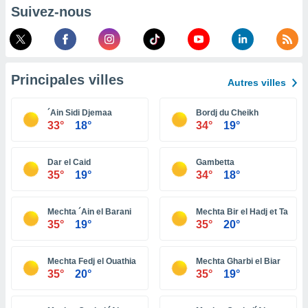
pour
Suivez-nous
 le
ement
afficher
licité ou
enu
Principales villes
lisé,
Autres villes
e vous
´Ain Sidi Djemaa
Bordj du Cheikh
r de la
33°
18°
34°
19°
 non
lisée.
Dar el Caid
Gambetta
uvez
35°
19°
34°
18°
ation des
et
Mechta ´Ain el Barani
Mechta Bir el Hadj et Tayeb
à notre
35°
19°
35°
20°
 par le
 cette
Mechta Fedj el Ouathia
Mechta Gharbi el Biar
ion en
35°
20°
35°
19°
sur le
«
».