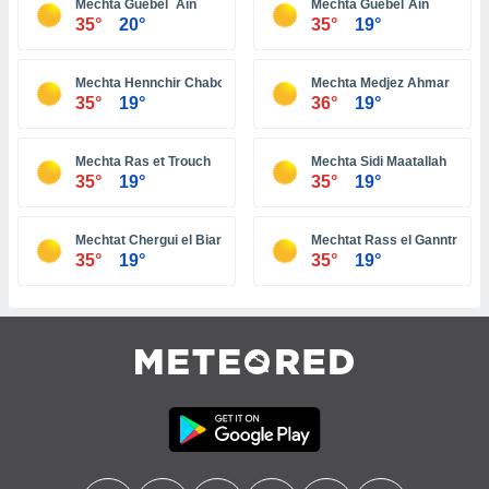
Mechta Guebel ´Ain
Mechta Guebel´Ain
35°
20°
35°
19°
tre
ement,
Mechta Hennchir Chabout
Mechta Medjez Ahmar
enaires
35°
19°
36°
19°
s des
 des
nts
Mechta Ras et Trouch
Mechta Sidi Maatallah
 ou des
35°
19°
35°
19°
gies
es pour
 accéder
Mechtat Chergui el Biar
Mechtat Rass el Ganntra
r des
35°
19°
35°
19°
lles
ue votre
r ce site
 IP et
ifiants
es.
eurs
traiter