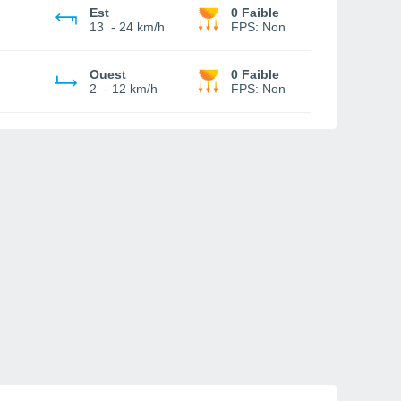
Est
0 Faible
13
-
24 km/h
FPS:
Non
Ouest
0 Faible
2
-
12 km/h
FPS:
Non