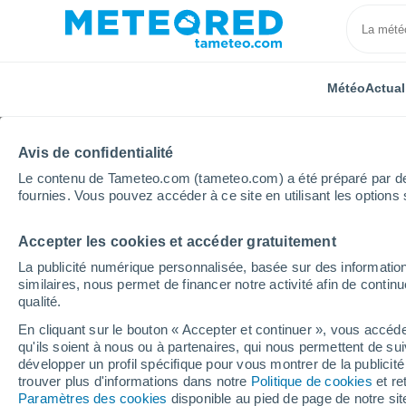
Météo
Actual
Avis de confidentialité
Le contenu de Tameteo.com (tameteo.com) a été préparé par des 
fournies. Vous pouvez accéder à ce site en utilisant les options 
Accepter les cookies et accéder gratuitement
Accueil
Nouvelle-Aquitaine
Dordogne
Ménesple
La publicité numérique personnalisée, basée sur des information
similaires, nous permet de financer notre activité afin de conti
Météo Ménesplet heur
qualité.
En cliquant sur le bouton « Accepter et continuer », vous accéde
qu'ils soient à nous ou à partenaires, qui nous permettent de sui
Météo 1 - 7 jours
Heure par heure
développer un profil spécifique pour vous montrer de la publicit
trouver plus d'informations dans notre
Politique de cookies
et re
Paramètres des cookies
disponible au pied de page de notre si