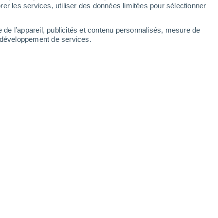
Dimanche
9
er les services, utiliser des données limitées pour sélectionner
e de l’appareil, publicités et contenu personnalisés, mesure de
t développement de services.
res
20°
Ciel dégagé
02:00
T. ressentie
20°
19°
Ciel dégagé
05:00
T. ressentie
19°
19°
Ensoleillé
08:00
T. ressentie
19°
26°
Ensoleillé
11:00
T. ressentie
26°