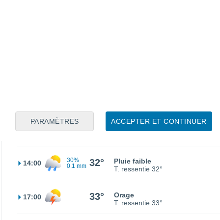
25°
Éclaircies
02:00
T. ressentie
26°
23°
Éclaircies
05:00
T. ressentie
24°
30%
23°
Orage
08:00
0.2 mm
T. ressentie
25°
PARAMÈTRES
ACCEPTER ET CONTINUER
40%
27°
Pluie avec particules de poussi
11:00
0.4 mm
T. ressentie
28°
30%
32°
Pluie faible
14:00
0.1 mm
T. ressentie
32°
33°
Orage
17:00
T. ressentie
33°