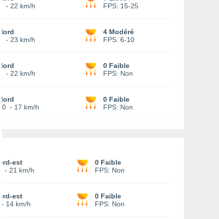
7
-
22 km/h
FPS:
15-25
Nord
4 Modéré
8
-
23 km/h
FPS:
6-10
Nord
0 Faible
9
-
22 km/h
FPS:
Non
Nord
0 Faible
10
-
17 km/h
FPS:
Non
ord-est
0 Faible
1
-
21 km/h
FPS:
Non
ord-est
0 Faible
-
14 km/h
FPS:
Non