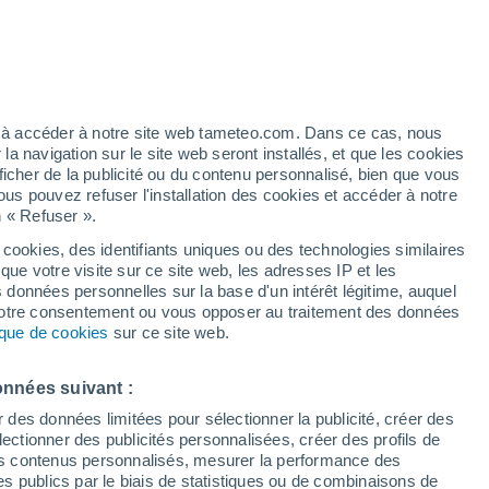
 pour Ménesplet
VENT
PRÉCIPITATIONS
12
15
18
21
00
03
06
09
12
15
18
21
00
ez à accéder à notre site web tameteo.com. Dans ce cas, nous
 navigation sur le site web seront installés, et que les cookies
ficher de la publicité ou du contenu personnalisé, bien que vous
ous pouvez refuser l'installation des cookies et accéder à notre
34°
34°
n « Refuser ».
33°
32°
 cookies, des identifiants uniques ou des technologies similaires
29°
36°
que votre visite sur ce site web, les adresses IP et les
28°
28°
27°
s données personnelles sur la base d'un intérêt légitime, auquel
 votre consentement ou vous opposer au traitement des données
25°
tique de cookies
sur ce site web.
23°
23°
22°
onnées suivant :
r des données limitées pour sélectionner la publicité, créer des
sélectionner des publicités personnalisées, créer des profils de
0.8
 des contenus personnalisés, mesurer la performance des
0.4
0.4
0.2
0.1
s publics par le biais de statistiques ou de combinaisons de