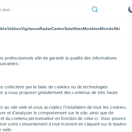
ités
Vidéos
Vigilance
Radar
Cartes
Satellites
Modèles
Monde
Ski
professionnels afin de garantir la qualité des informations
suivantes :
t
Heure par heure
s collectées par le biais de cookies ou de technologies
nuer à vous proposer gratuitement des contenus de très haute
e par heure
z au site web et vous acceptez l'installation de tous les cookies,
vre et d'analyser le comportement sur le site, ainsi que de
é et du contenu personnalisé en fonction de celui-ci. Vous pouvez
tirer votre consentement à tout moment en cliquant sur le bouton
te web.