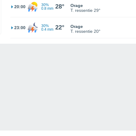
30%
28°
Orage
20:00
0.8 mm
T. ressentie
29°
30%
22°
Orage
23:00
0.4 mm
T. ressentie
20°