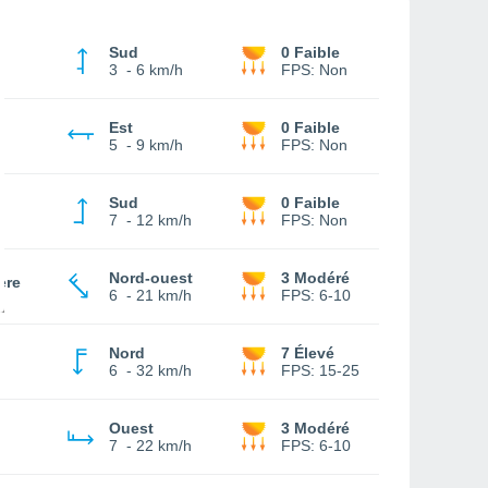
Sud
0 Faible
3
-
6 km/h
FPS:
Non
Est
0 Faible
5
-
9 km/h
FPS:
Non
Sud
0 Faible
7
-
12 km/h
FPS:
Non
Nord-ouest
3 Modéré
ère
6
-
21 km/h
FPS:
6-10
Nord
7 Élevé
6
-
32 km/h
FPS:
15-25
Ouest
3 Modéré
7
-
22 km/h
FPS:
6-10