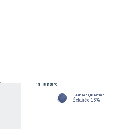
DIMANCHE 09 AOÛT
Toute la journée
Orage, ciel variable
Lever du soleil à
06h54
Coucher du soleil à
21h15
Première lueur à
06:21
Dernière lueur à
21:47
Ph. lunaire
Dernier Quartier
Éclairée
15%