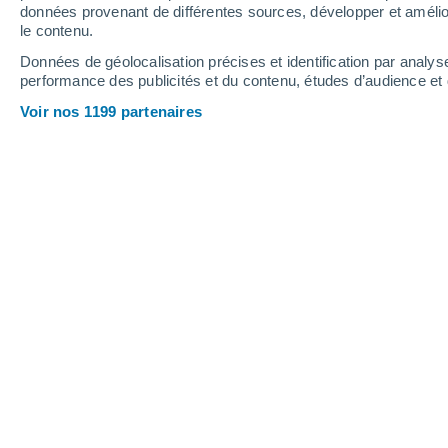
Vendredi
7
Samedi
8
données provenant de différentes sources, développer et amélior
le contenu.
Données de géolocalisation précises et identification par analys
performance des publicités et du contenu, études d’audience e
Prévisions météo Ménesplet par heu
Voir nos 1199 partenaires
VENDREDI 07 AOÛT
Toute la journée
Ensoleillé
Lever du soleil à
06h51
Coucher du soleil à
21h18
Première lueur à
06:18
Dernière lueur à
21:51
Ph. lunaire