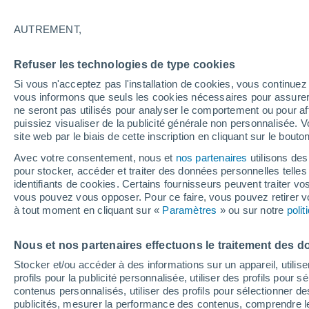
Graphique météo heure par heure
AUTREMENT,
SYMBOLE
TEMPÉRATURE
Refuser les technologies de type cookies
00
03
06
09
12
15
18
21
00
03
06
09
Si vous n'acceptez pas l'installation de cookies, vous continu
vous informons que seuls les cookies nécessaires pour assurer la
ne seront pas utilisés pour analyser le comportement ou pour af
puissiez visualiser de la publicité générale non personnalisée. V
site web par le biais de cette inscription en cliquant sur le bouto
32°
Avec votre consentement, nous et
nos partenaires
utilisons des
31°
30°
pour stocker, accéder et traiter des données personnelles telles 
identifiants de cookies. Certains fournisseurs peuvent traiter vo
26°
vous pouvez vous opposer. Pour ce faire, vous pouvez retirer
24°
à tout moment en cliquant sur «
Paramètres
» ou sur notre
poli
22°
20°
20°
20°
19°
19°
Nous et nos partenaires effectuons le traitement des d
Stocker et/ou accéder à des informations sur un appareil, utilise
profils pour la publicité personnalisée, utiliser des profils pour 
contenus personnalisés, utiliser des profils pour sélectionner
publicités, mesurer la performance des contenus, comprendre le