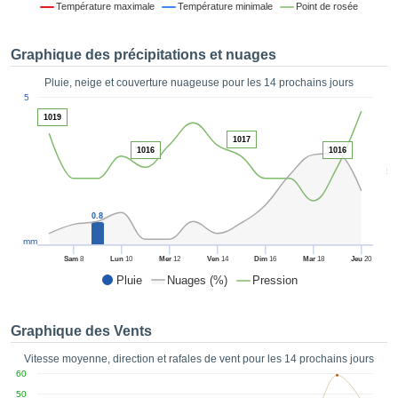
Température maximale
Température minimale
Point de rosée
es et
éder
tement
Graphique des précipitations et nuages
licité
Pluie, neige et couverture nuageuse pour les 14 prochains jours
rique
1
5
alisée,
ACCEPTER
1019
sur des
ET
ations
1017
CONTINUER
1016
1016
es par le
5
 cookies
 de
PARAMÈTRES
logies
0.8
es, nous
et de
mm
r notre
Sam
8
Lun
10
Mer
12
Ven
14
Dim
16
Mar
18
Jeu
20
 afin de
Pluie
Nuages (%)
Pression
r à vous
oser
ment des
Graphique des Vents
 de très
ualité.
Vitesse moyenne, direction et rafales de vent pour les 14 prochains jours
60
uant sur
50