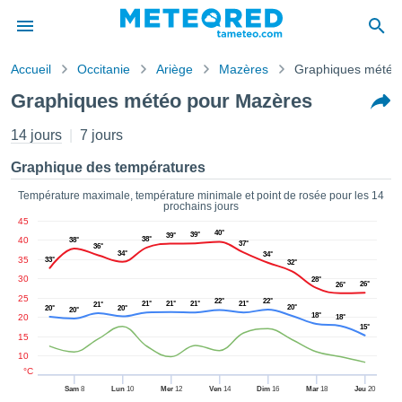
Accueil
Occitanie
Ariège
Mazères
Graphiques météo
s de
Graphiques météo pour Mazères
ntialité
tenu de
14 jours
7 jours
eo.com
o.com) a
Graphique des températures
paré par
es
Température maximale, température minimale et point de rosée pour les 14
prochains jours
ionnels
45
garantir
40°
39°
39°
40
38°
38°
ité des
37°
36°
34°
34°
35
ations
33°
32°
s. Vous
30
28°
26°
26°
accéder
25
22°
22°
21°
21°
21°
21°
21°
20°
20°
20°
20°
ite en
18°
20
18°
15°
ant les
15
ions
10
ntes :
°C
Sam
8
Lun
10
Mer
12
Ven
14
Dim
16
Mar
18
Jeu
20
er les