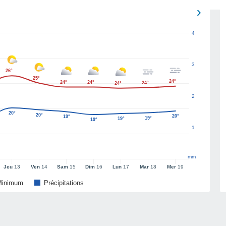
4
3
26°
25°
24°
24°
24°
24°
24°
2
20°
20°
20°
19°
19°
19°
19°
1
mm
Jeu
13
Ven
14
Sam
15
Dim
16
Lun
17
Mar
18
Mer
19
Minimum
Précipitations