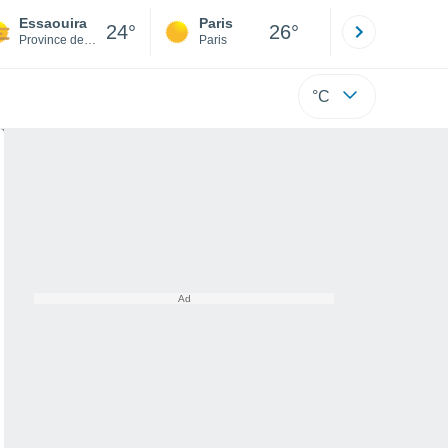
Essaouira
Paris
Montpelli
24°
26°
Province de Essaouira
Paris
Hérault
°C