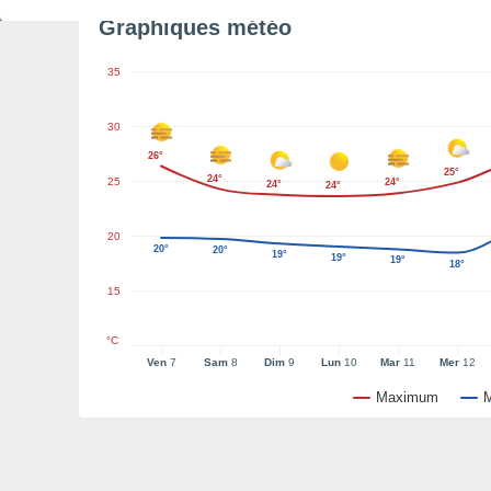
Graphiques météo
35
30
26°
25°
24°
25
24°
24°
24°
20
20°
20°
19°
19°
19°
18°
15
°C
Ven
7
Sam
8
Dim
9
Lun
10
Mar
11
Mer
12
Maximum