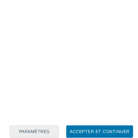
Calendrier lunaire
Lun
Mar
Mer
Jeu
Ven
Sam
Dim
7
8
9
10
11
12
13
14
15
16
17
18
19
20
PARAMÈTRES
ACCEPTER ET CONTINUER