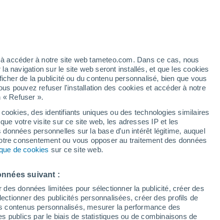
Vigilance jaune
Alerte canicule de niveau modéré à
Essaouira aujourd’hui
/h
ez à accéder à notre site web tameteo.com. Dans ce cas, nous
 navigation sur le site web seront installés, et que les cookies
ficher de la publicité ou du contenu personnalisé, bien que vous
ous pouvez refuser l'installation des cookies et accéder à notre
n « Refuser ».
é n’a
 en
 cookies, des identifiants uniques ou des technologies similaires
que votre visite sur ce site web, les adresses IP et les
du vent
Radar de pluie
Satellites
Modèles
s données personnelles sur la base d'un intérêt légitime, auquel
 votre consentement ou vous opposer au traitement des données
tique de cookies
sur ce site web.
Lundi
Mardi
Mercredi
Jeudi
onnées suivant :
17 Août
18 Août
19 Août
20 Août
r des données limitées pour sélectionner la publicité, créer des
sélectionner des publicités personnalisées, créer des profils de
 des contenus personnalisés, mesurer la performance des
s publics par le biais de statistiques ou de combinaisons de