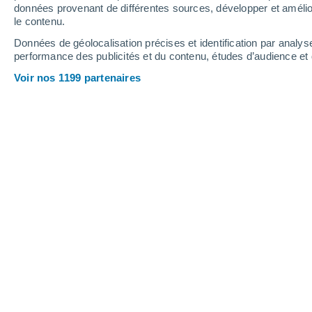
données provenant de différentes sources, développer et amélior
le contenu.
24°
/
19°
24°
/
19°
25°
/
20°
Données de géolocalisation précises et identification par analys
performance des publicités et du contenu, études d’audience e
28
-
47
km/h
24
-
45
km/h
23
28
-
48
km/h
Voir nos 1199 partenaires
Vendredi 14 août
Ciel dégagé
21°
01:00
T. ressentie
21°
Éclaircies
20°
04:00
T. ressentie
20°
Ciel variable
20°
07:00
T. ressentie
20°
Ciel variable
22°
10:00
T. ressentie
22°