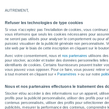
24°
AUTREMENT,
Nord
Refuser les technologies de type cookies
Sensation de 25°
34
-
58 km
Si vous n'acceptez pas l'installation de cookies, vous continu
vous informons que seuls les cookies nécessaires pour assurer la
ne seront pas utilisés pour analyser le comportement ou pour af
puissiez visualiser de la publicité générale non personnalisée. V
Prévisions
site web par le biais de cette inscription en cliquant sur le bouto
30 °C en octobre, 35 °C en septembre ? « L’ét
aucune intention de s’arrêter » – mais le Rhin
Avec votre consentement, nous et
nos partenaires
utilisons des
paie le prix
pour stocker, accéder et traiter des données personnelles telles 
Météo 1 - 7 jours
Heure par heure
Actualité
Carte 
identifiants de cookies. Certains fournisseurs peuvent traiter vo
vous pouvez vous opposer. Pour ce faire, vous pouvez retirer
à tout moment en cliquant sur «
Paramètres
» ou sur notre
poli
Samedi
Dimanche
Vendredi
Nous et nos partenaires effectuons le traitement des d
15 Août
16 Août
14 Août
Stocker et/ou accéder à des informations sur un appareil, utilise
profils pour la publicité personnalisée, utiliser des profils pour 
contenus personnalisés, utiliser des profils pour sélectionner
publicités, mesurer la performance des contenus, comprendre le