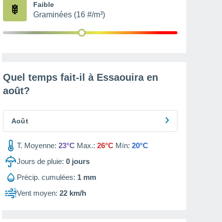
Faible
Graminées (16 #/m³)
Quel temps fait-il à Essaouira en
août
?
Août
T. Moyenne:
23°C
Max.:
26°C
Mín:
20°C
Jours de pluie:
0
jours
Précip. cumulées:
1 mm
Vent moyen:
22 km/h