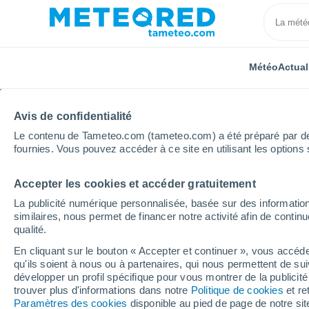
Météo
Actual
Avis de confidentialité
Le contenu de Tameteo.com (tameteo.com) a été préparé par des 
fournies. Vous pouvez accéder à ce site en utilisant les options 
Accepter les cookies et accéder gratuitement
Accueil
Maroc
Marrakech-Tensift-Al Haouz
Essa
La publicité numérique personnalisée, basée sur des information
similaires, nous permet de financer notre activité afin de conti
Météo Essaouira 8 - 14
qualité.
En cliquant sur le bouton « Accepter et continuer », vous accéde
16:41
Vendredi
qu'ils soient à nous ou à partenaires, qui nous permettent de sui
développer un profil spécifique pour vous montrer de la publicit
trouver plus d'informations dans notre
Politique de cookies
et re
Brume de poussière
Paramètres des cookies
disponible au pied de page de notre si