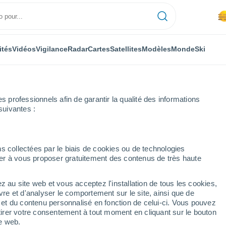
ités
Vidéos
Vigilance
Radar
Cartes
Satellites
Modèles
Monde
Ski
professionnels afin de garantir la qualité des informations
suivantes :
ouira
Semaine prochaine
s collectées par le biais de cookies ou de technologies
nuer à vous proposer gratuitement des contenus de très haute
 jours
z au site web et vous acceptez l'installation de tous les cookies,
...
vre et d'analyser le comportement sur le site, ainsi que de
é et du contenu personnalisé en fonction de celui-ci. Vous pouvez
Heure par heure
tirer votre consentement à tout moment en cliquant sur le bouton
Brume de poussière dans les
te web.
prochaines heures