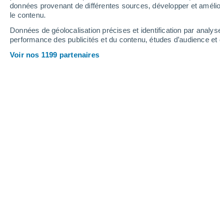
Dimanche
9
Lundi
10
données provenant de différentes sources, développer et amélior
le contenu.
Données de géolocalisation précises et identification par analys
performance des publicités et du contenu, études d’audience e
Prévisions météo Douar Fkih Ben Ai
Voir nos 1199 partenaires
DIMANCHE 09 AOÛT
1 Alerte maintenant
Risque modéré
Le soir
Brume de poussière, ciel dégagé
Lever du soleil à
06h51
Coucher du soleil à
20h24
Première lueur à
06:25
Dernière lueur à
20:50