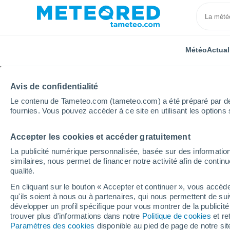
Météo
Actual
Avis de confidentialité
Le contenu de Tameteo.com (tameteo.com) a été préparé par des 
fournies. Vous pouvez accéder à ce site en utilisant les options 
Accepter les cookies et accéder gratuitement
Accueil
Maroc
Doukkala-Abda
Douar Fkih Ben 
La publicité numérique personnalisée, basée sur des information
similaires, nous permet de financer notre activité afin de conti
Météo Douar Fkih Ben 
qualité.
En cliquant sur le bouton « Accepter et continuer », vous accéde
qu'ils soient à nous ou à partenaires, qui nous permettent de sui
Météo 1 - 7 jours
Heure par heure
développer un profil spécifique pour vous montrer de la publicit
trouver plus d'informations dans notre
Politique de cookies
et re
Paramètres des cookies
disponible au pied de page de notre si