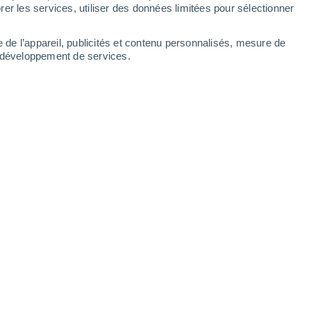
Mardi
11
er les services, utiliser des données limitées pour sélectionner
e de l’appareil, publicités et contenu personnalisés, mesure de
t développement de services.
cha par heures
22°
Ciel dégagé
02:00
T. ressentie
20°
22°
Ciel variable
05:00
T. ressentie
22°
23°
Couvert
08:00
T. ressentie
22°
29°
Ensoleillé
11:00
T. ressentie
30°