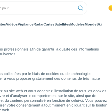
ités
Vidéos
Vigilance
Radar
Cartes
Satellites
Modèles
Monde
Ski
professionnels afin de garantir la qualité des informations
suivantes :
Aicha
Heure par heure
s collectées par le biais de cookies ou de technologies
nuer à vous proposer gratuitement des contenus de très haute
Aicha heure par heure
z au site web et vous acceptez l'installation de tous les cookies,
vre et d'analyser le comportement sur le site, ainsi que de
é et du contenu personnalisé en fonction de celui-ci. Vous pouvez
tirer votre consentement à tout moment en cliquant sur le bouton
te web.