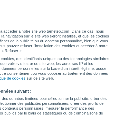
 pour Douar Fkih Ben Aicha
VENT
PRÉCIPITATIONS
12
15
18
21
00
03
06
09
12
15
18
21
00
ez à accéder à notre site web tameteo.com. Dans ce cas, nous
 navigation sur le site web seront installés, et que les cookies
ficher de la publicité ou du contenu personnalisé, bien que vous
ous pouvez refuser l'installation des cookies et accéder à notre
n « Refuser ».
33°
 cookies, des identifiants uniques ou des technologies similaires
32°
32°
que votre visite sur ce site web, les adresses IP et les
31°
s données personnelles sur la base d'un intérêt légitime, auquel
28°
28°
 votre consentement ou vous opposer au traitement des données
26°
tique de cookies
sur ce site web.
25°
23°
onnées suivant :
22°
21°
21°
21°
r des données limitées pour sélectionner la publicité, créer des
sélectionner des publicités personnalisées, créer des profils de
 des contenus personnalisés, mesurer la performance des
s publics par le biais de statistiques ou de combinaisons de