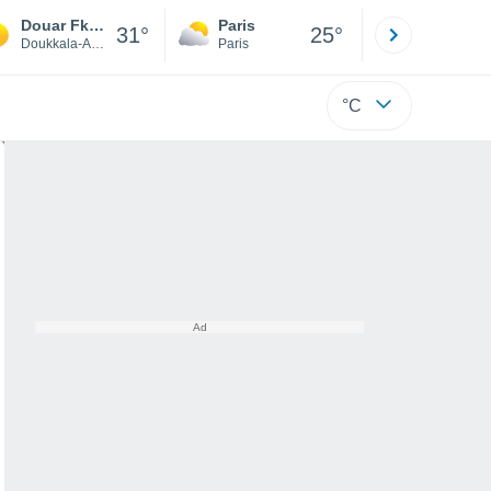
Douar Fkih Ben Aicha
Paris
Montpelli
31°
25°
Doukkala-Abda
Paris
Hérault
°C