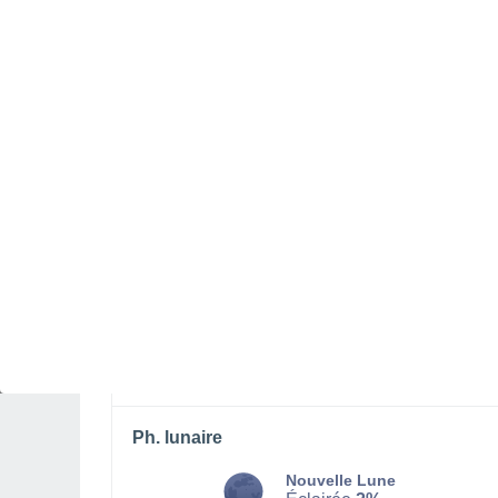
Lever lune
Coucher lune
03:55
18:58
MARDI 11 AOÛT
Toute la journée
Brume de poussière, ciel dégagé
Lever du soleil à
06h53
Coucher du soleil à
20h22
Première lueur à
06:26
Dernière lueur à
20:48
Ph. lunaire
Nouvelle Lune