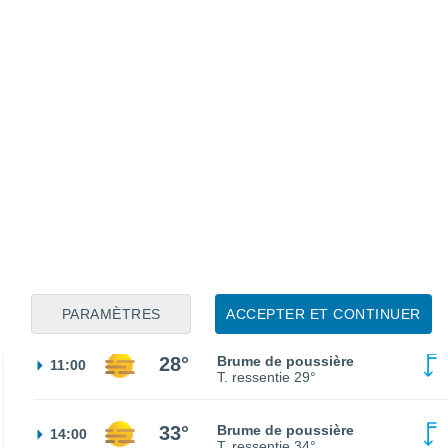
21°
Brume de poussière
02:00
T. ressentie
21°
21°
Brume de poussière
05:00
T. ressentie
21°
21°
Brume de poussière
08:00
T. ressentie
21°
PARAMÈTRES
ACCEPTER ET CONTINUER
28°
Brume de poussière
11:00
T. ressentie
29°
33°
Brume de poussière
14:00
T. ressentie
34°