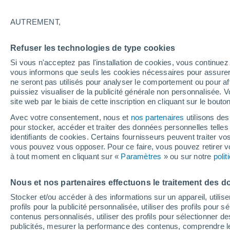
Graphique météo heure par heure
AUTREMENT,
SYMBOLE
TEMPÉRATURE
Refuser les technologies de type cookies
00
03
06
09
12
15
18
21
00
03
06
09
Si vous n'acceptez pas l'installation de cookies, vous continu
vous informons que seuls les cookies nécessaires pour assurer la
ne seront pas utilisés pour analyser le comportement ou pour af
puissiez visualiser de la publicité générale non personnalisée. V
site web par le biais de cette inscription en cliquant sur le bouto
33°
Avec votre consentement, nous et
nos partenaires
utilisons des
pour stocker, accéder et traiter des données personnelles telles 
31°
identifiants de cookies. Certains fournisseurs peuvent traiter vo
29°
vous pouvez vous opposer. Pour ce faire, vous pouvez retirer
à tout moment en cliquant sur «
Paramètres
» ou sur notre
poli
26°
23°
22°
22°
Nous et nos partenaires effectuons le traitement des d
22°
22°
21°
21°
Stocker et/ou accéder à des informations sur un appareil, utilise
profils pour la publicité personnalisée, utiliser des profils pour 
contenus personnalisés, utiliser des profils pour sélectionner
publicités, mesurer la performance des contenus, comprendre le