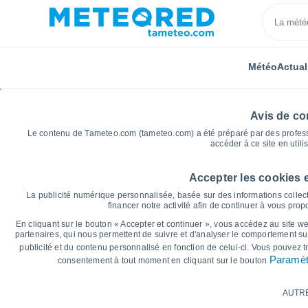
Météo
Actual
Avis de con
Le contenu de Tameteo.com (tameteo.com) a été préparé par des professio
accéder à ce site en utili
Accepter les cookies 
Accueil
Hauts-de-France
Nord
Marly
Graph
La publicité numérique personnalisée, basée sur des informations collect
financer notre activité afin de continuer à vous pro
Graphiques météo pour
En cliquant sur le bouton « Accepter et continuer », vous accédez au site web
partenaires, qui nous permettent de suivre et d'analyser le comportement sur
publicité et du contenu personnalisé en fonction de celui-ci. Vous pouvez 
14 jours
7 jours
Paramèt
consentement à tout moment en cliquant sur le bouton
Graphique des températures
AUTR
Température maximale, température minima