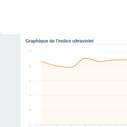
0
E
W
N
NE
E
E
km/h
Sam
8
Dim
9
Lun
10
Mar
11
Mer
12
Jeu
13
V
Rafales maximales de v
Graphique de l'indice ultraviolet
7
6
5
4
3
2