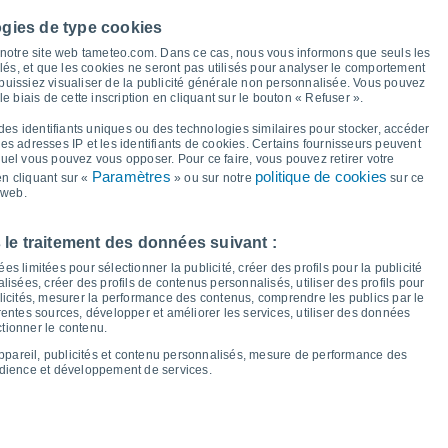
37°
ogies de type cookies
34°
29°
à notre site web tameteo.com. Dans ce cas, nous vous informons que seuls les
llés, et que les cookies ne seront pas utilisés pour analyser le comportement
 puissiez visualiser de la publicité générale non personnalisée. Vous pouvez
20°
20°
19°
19°
le biais de cette inscription en cliquant sur le bouton « Refuser ».
18°
16°
15°
13°
13°
des identifiants uniques ou des technologies similaires pour stocker, accéder
12°
10°
10°
 les adresses IP et les identifiants de cookies. Certains fournisseurs peuvent
7°
quel vous pouvez vous opposer. Pour ce faire, vous pouvez retirer votre
Paramètres
politique de cookies
n cliquant sur «
» ou sur notre
sur ce
 web.
en
14
Sam
15
Dim
16
Lun
17
Mar
18
Mer
19
Jeu
20
Ven
21
 le traitement des données suivant :
empérature minimale
Point de rosée
s limitées pour sélectionner la publicité, créer des profils pour la publicité
lisées, créer des profils de contenus personnalisés, utiliser des profils pour
icités, mesurer la performance des contenus, comprendre les publics par le
entes sources, développer et améliorer les services, utiliser des données
ctionner le contenu.
nuageuse pour les 14 prochains jours
appareil, publicités et contenu personnalisés, mesure de performance des
100
udience et développement de services.
75
17