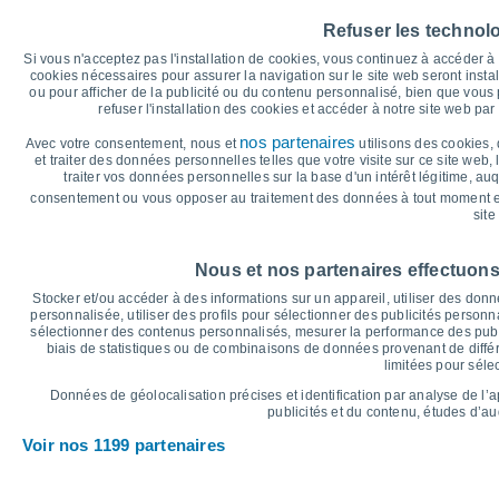
40
Refuser les technol
35
29°
Si vous n'acceptez pas l'installation de cookies, vous continuez à accéder 
30
26°
26°
cookies nécessaires pour assurer la navigation sur le site web seront insta
25
23°
ou pour afficher de la publicité ou du contenu personnalisé, bien que vous
21°
21°
refuser l'installation des cookies et accéder à notre site web par 
20
16°
15°
14°
14°
15
nos partenaires
Avec votre consentement, nous et
utilisons des cookies, 
11°
11°
et traiter des données personnelles telles que votre visite sur ce site web,
10
traiter vos données personnelles sur la base d'un intérêt légitime, au
5
consentement ou vous opposer au traitement des données à tout moment e
0
site
°C
Sam
8
Dim
9
Lun
10
Mar
11
Mer
12
Jeu
13
V
Nous et nos partenaires effectuons
Température maximale
T
Stocker et/ou accéder à des informations sur un appareil, utiliser des donnée
personnalisée, utiliser des profils pour sélectionner des publicités personna
sélectionner des contenus personnalisés, mesurer la performance des publ
biais de statistiques ou de combinaisons de données provenant de différ
Graphique des précipitations et nuages
limitées pour séle
Pluie, neige et couverture 
Données de géolocalisation précises et identification par analyse de l’
5
publicités et du contenu, études d’a
1024
Voir nos 1199 partenaires
1020
1018
10