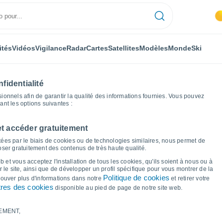
ités
Vidéos
Vigilance
Radar
Cartes
Satellites
Modèles
Monde
Ski
fidentialité
nnels afin de garantir la qualité des informations fournies. Vous pouvez
sant les options suivantes :
et accéder gratuitement
iques météo
ées par le biais de cookies ou de technologies similaires, nous permet de
poser gratuitement des contenus de très haute qualité.
 Marly (Nord)
 et vous acceptez l'installation de tous les cookies, qu'ils soient à nous ou à
 le site, ainsi que de développer un profil spécifique pour vous montrer de la
Politique de cookies
trouver plus d'informations dans notre
et retirer votre
res des cookies
disponible au pied de page de notre site web.
EMENT,
le et point de rosée pour les 14 prochains jours