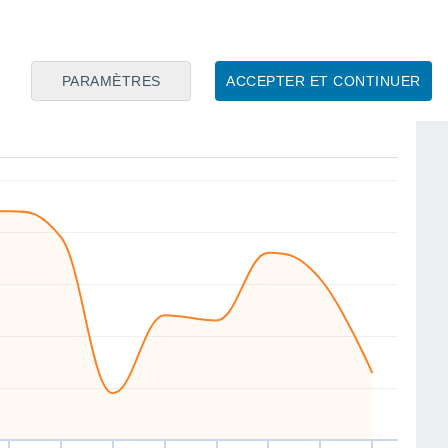
S
N
N
N
S
SW
W
S
PARAMÈTRES
ACCEPTER ET CONTINUER
en
14
Sam
15
Dim
16
Lun
17
Mar
18
Mer
19
Jeu
20
Ven
21
ent
Vitesse moyenne du vent