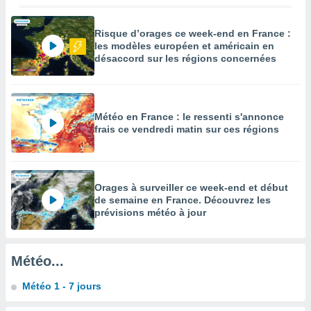
égitime,
vous
Risque d’orages ce week-end en France :
vous
les modèles européen et américain en
 Pour ce
désaccord sur les régions concernées
ous
etirer
ement
 opposer
Météo en France : le ressenti s'annonce
ement
frais ce vendredi matin sur ces régions
nées à
ment en
 sur «
res
» ou
Orages à surveiller ce week-end et début
e
de semaine en France. Découvrez les
que de
prévisions météo à jour
kies
ite web.
Météo...
t nos
ires
ons le
Météo 1 - 7 jours
ent des