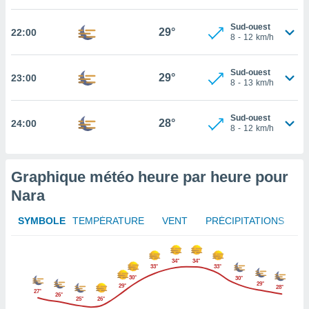
tez pas
Sud-ouest
29°
22:00
ation de
8
-
12
km/h
, vous
z à
Sud-ouest
à notre
29°
23:00
8
-
13
km/h
.com.
 cas,
Sud-ouest
28°
24:00
us
8
-
12
km/h
ns que
s
Graphique météo heure par heure pour
ires
Nara
urer la
on sur le
 seront
SYMBOLE
TEMPÉRATURE
VENT
PRÉCIPITATIONS
, et que
ies ne
as
34°
34°
33°
33°
pour
30°
30°
 le
29°
29°
28°
27°
26°
ement
25°
26°