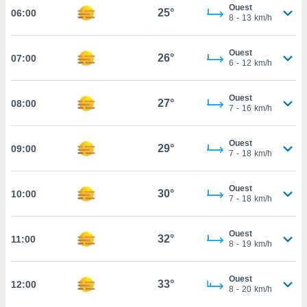
Ouest
25°
06:00
cité
8
-
13
km/h
ue
lisée,
ACCEPTER
Ouest
ur des
26°
07:00
ET
6
-
12
km/h
ions
CONTINUER
es par le
 cookies
Ouest
27°
08:00
PARAMÈTRES
7
-
16
km/h
gies
es, nous
Ouest
de
29°
09:00
7
-
18
km/h
 notre
afin de
r à vous
Ouest
30°
10:00
7
-
18
km/h
r
ment des
 de très
Ouest
32°
alité.
11:00
8
-
19
km/h
ant sur
n «
Ouest
33°
12:00
 et
8
-
20
km/h
r »,