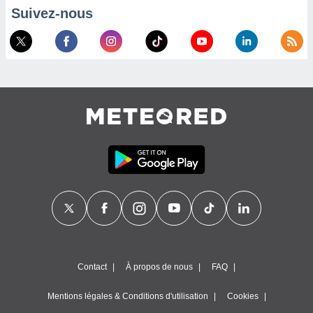
es
Suivez-nous
 :
et/ou
 à des
ions sur
eil,
des
limitées
nner la
, créer
ils pour
ité
lisée,
des
our
nner des
és
lisées,
s profils
Contact
À propos de nous
FAQ
enus
lisés,
Mentions légales & Conditions d'utilisation
Cookies
des
our