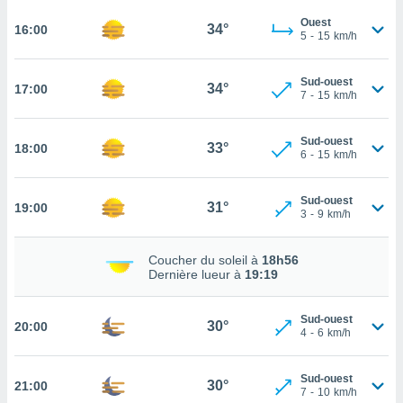
rouver
Ouest
34°
16:00
5
-
15
km/h
ations
re
que de
Sud-ouest
34°
17:00
7
-
15
km/h
kies
r votre
ement à
Sud-ouest
33°
18:00
ment en
6
-
15
km/h
sur le
Sud-ouest
res des
31°
19:00
3
-
9
km/h
kies
le au
page de
Coucher du soleil à
18h56
te web.
Dernière lueur à
19:19
MENT,
Sud-ouest
30°
20:00
4
-
6
km/h
 les
logies
e
Sud-ouest
30°
21:00
s
7
-
10
km/h