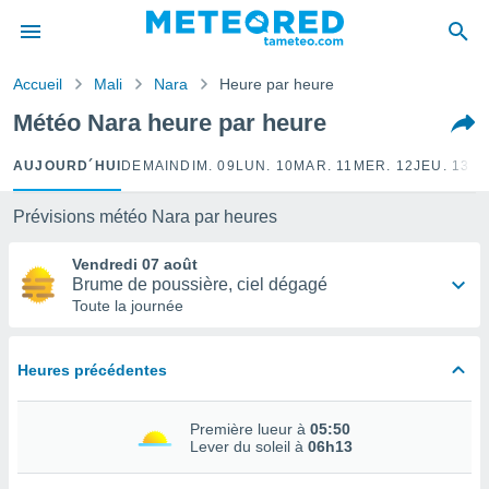
e
ntialité
Accueil
Mali
Nara
Heure par heure
enu de
o.com
Météo Nara heure par heure
o.com) a
aré par
AUJOURD´HUI
DEMAIN
DIM. 09
LUN. 10
MAR. 11
MER. 12
JEU. 13
VE
onnels
arantir
Prévisions météo Nara par heures
té des
ions
Vendredi 07 août
. Vous
Brume de poussière, ciel dégagé
accéder
Toute la journée
e en
 les
Heures précédentes
s :
r les
Première lueur à
05:50
s et
Lever du soleil à
06h13
r
tement