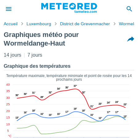
Accueil
Luxembourg
District de Grevenmacher
Wormelda
s de
Graphiques météo pour
ntialité
Wormeldange-Haut
tenu de
eo.com
14 jours
7 jours
o.com) a
paré par
Graphique des températures
es
ionnels
Température maximale, température minimale et point de rosée pour les 14
garantir
prochains jours
ité des
40
37°
35°
34°
ations
35
32°
32°
31°
30°
s. Vous
30°
28°
30
accéder
24°
24°
25
23°
23°
21°
ite en
19°
20
18°
18°
17°
17°
17°
ant les
16°
15°
15°
15°
15°
13°
15
13°
12°
ions
10
ntes :
5
°C
er les