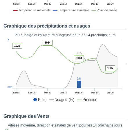
es et
Sam
8
Lun
10
Mer
12
Ven
14
Dim
16
Mar
18
Jeu
20
éder
Température maximale
Température minimale
Point de rosée
tement
licité
Graphique des précipitations et nuages
rique
alisée,
Pluie, neige et couverture nuageuse pour les 14 prochains jours
ACCEPTER
1
sur des
5
ET
1024
ations
1020
CONTINUER
es par le
 cookies
1013
 de
PARAMÈTRES
5
logies
1007
es, nous
et de
0.8
r notre
mm
 afin de
Sam
8
Lun
10
Mer
12
Ven
14
Dim
16
Mar
18
Jeu
20
r à vous
Pluie
Nuages (%)
Pression
oser
ment des
 de très
Graphique des Vents
ualité.
Vitesse moyenne, direction et rafales de vent pour les 14 prochains jours
uant sur