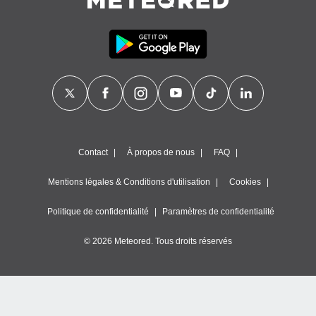
égitime,
vous
vous
 Pour ce
ous
etirer
ement
 opposer
ement
nées à
Contact
À propos de nous
FAQ
ment en
 sur «
res
» ou
Mentions légales & Conditions d'utilisation
Cookies
e
que de
Politique de confidentialité
Paramètres de confidentialité
kies
ite web.
© 2026 Meteored. Tous droits réservés
t nos
ires
ons le
ent des