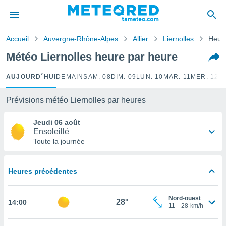
e
ntialité
Accueil
Auvergne-Rhône-Alpes
Allier
Liernolles
Heure
enu de
o.com
Météo Liernolles heure par heure
o.com) a
aré par
AUJOURD´HUI
DEMAIN
SAM. 08
DIM. 09
LUN. 10
MAR. 11
MER. 12
J
onnels
arantir
Prévisions météo Liernolles par heures
té des
ions
Jeudi 06 août
. Vous
Ensoleillé
accéder
Toute la journée
e en
 les
Heures précédentes
s :
r les
Nord-ouest
28°
14:00
s et
11
-
28
km/h
r
tement