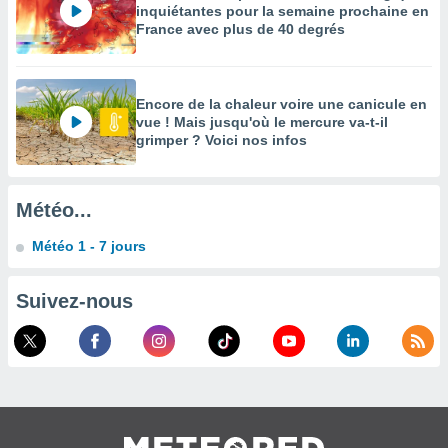
inquiétantes pour la semaine prochaine en
enaires
France avec plus de 40 degrés
s des
 des
nts
 ou des
Encore de la chaleur voire une canicule en
gies
vue ! Mais jusqu'où le mercure va-t-il
es pour
grimper ? Voici nos infos
 accéder
r des
Météo...
lles
ue votre
Météo 1 - 7 jours
r ce site
 IP et
Suivez-nous
ifiants
es.
eurs
traiter
nées
lles sur
d'un