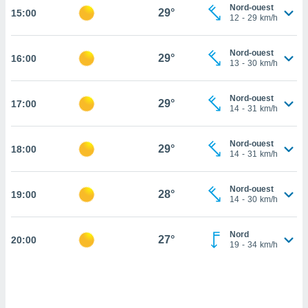
Nord-ouest
29°
15:00
cité
12
-
29
km/h
ue
lisée,
ACCEPTER
Nord-ouest
ur des
29°
16:00
ET
13
-
30
km/h
ions
CONTINUER
es par le
 cookies
Nord-ouest
29°
17:00
PARAMÈTRES
14
-
31
km/h
gies
es, nous
Nord-ouest
de
29°
18:00
14
-
31
km/h
 notre
afin de
r à vous
Nord-ouest
28°
19:00
14
-
30
km/h
r
ment des
 de très
Nord
27°
alité.
20:00
19
-
34
km/h
ant sur
n «
 et
r »,