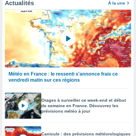
afficher
Actualités
À la une
licité ou
enu
lisé,
e vous
r de la
 non
lisée.
uvez
ation des
Météo en France : le ressenti s'annonce frais ce
et
vendredi matin sur ces régions
à notre
 par le
 cette
ion en
Orages à surveiller ce week-end et début
sur le
de semaine en France. Découvrez les
«
prévisions météo à jour
».
tre
ement,
Canicule : des prévisions météorologiques