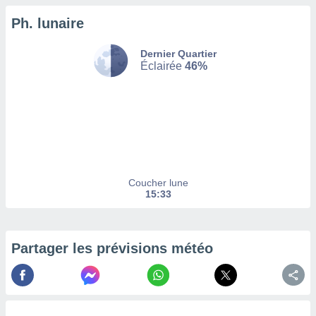
Ph. lunaire
tez pas
ation de
, vous
Dernier Quartier
z à
Éclairée
46%
à notre
.com.
 cas,
us
ns que
s
Coucher lune
ires
15:33
urer la
on sur le
 seront
, et que
Partager les prévisions météo
ies ne
as
pour
 le
ement