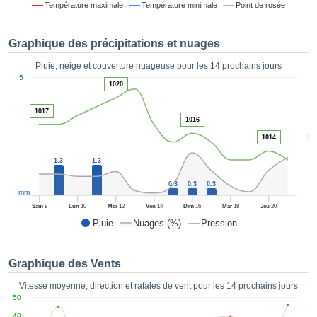
Température maximale
Température minimale
Point de rosée
es et
éder
tement
Graphique des précipitations et nuages
licité
Pluie, neige et couverture nuageuse pour les 14 prochains jours
rique
1
5
alisée,
1020
ACCEPTER
sur des
ET
ations
1017
CONTINUER
1016
es par le
5
 cookies
1014
 de
PARAMÈTRES
1.3
1.3
logies
es, nous
0.3
0.3
0.3
et de
mm
r notre
Sam
8
Lun
10
Mer
12
Ven
14
Dim
16
Mar
18
Jeu
20
 afin de
Pluie
Nuages (%)
Pression
r à vous
oser
ment des
Graphique des Vents
 de très
ualité.
Vitesse moyenne, direction et rafales de vent pour les 14 prochains jours
50
uant sur
40