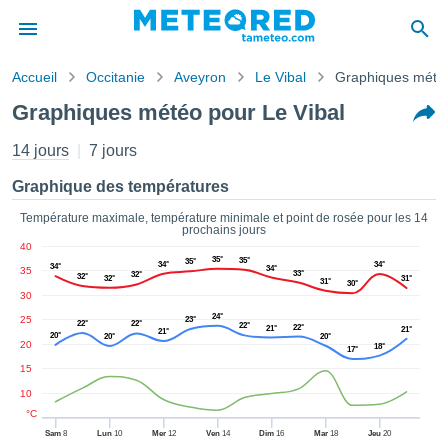
Accueil
Occitanie
Aveyron
Le Vibal
Graphiques mété
s de
Graphiques météo pour Le Vibal
ntialité
tenu de
14 jours
7 jours
eo.com
o.com) a
Graphique des températures
paré par
es
Température maximale, température minimale et point de rosée pour les 14
prochains jours
ionnels
40
garantir
35°
35°
35°
34°
34°
34°
34°
35
ité des
33°
32°
32°
32°
31°
31°
30°
ations
30
s. Vous
24°
25
23°
22°
22°
22°
accéder
22°
21°
21°
21°
20°
20°
20°
20
ite en
18°
17°
ant les
15
ions
10
ntes :
°C
Sam
8
Lun
10
Mer
12
Ven
14
Dim
16
Mar
18
Jeu
20
er les