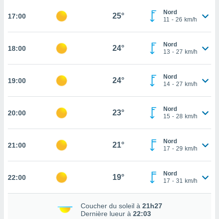
rouver
Nord
25°
17:00
11
-
26
km/h
ations
re
que de
Nord
24°
18:00
13
-
27
km/h
kies
r votre
ement à
Nord
24°
19:00
ment en
14
-
27
km/h
sur le
Nord
res des
23°
20:00
15
-
28
km/h
kies
le au
page de
Nord
21°
21:00
te web.
17
-
29
km/h
MENT,
Nord
19°
22:00
17
-
31
km/h
 les
logies
e
Coucher du soleil à
21h27
s
Dernière lueur à
22:03