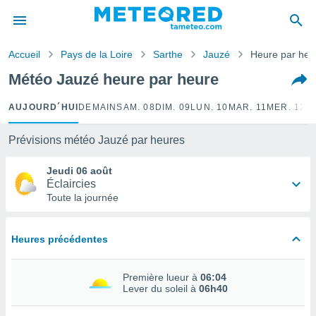
e
ntialité
Accueil
Pays de la Loire
Sarthe
Jauzé
Heure par heu
enu de
o.com
Météo Jauzé heure par heure
o.com) a
aré par
AUJOURD´HUI
DEMAIN
SAM. 08
DIM. 09
LUN. 10
MAR. 11
MER. 12
J
onnels
arantir
Prévisions météo Jauzé par heures
té des
ions
Jeudi 06 août
. Vous
Éclaircies
accéder
Toute la journée
e en
 les
Heures précédentes
s :
r les
Première lueur à
06:04
s et
Lever du soleil à
06h40
r
tement