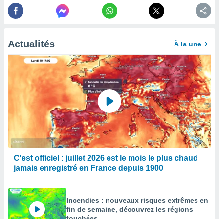
enaires
s des
 des
nts
Actualités
À la une
 ou des
gies
es pour
 accéder
r des
lles
ue votre
r ce site
 IP et
ifiants
C'est officiel : juillet 2026 est le mois le plus chaud
es.
jamais enregistré en France depuis 1900
eurs
traiter
nées
Incendies : nouveaux risques extrêmes en
lles sur
fin de semaine, découvrez les régions
d'un
touchées