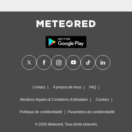
es
 :
et/ou
 à des
ions sur
eil,
des
limitées
nner la
, créer
ils pour
ité
lisée,
des
our
Contact
À propos de nous
FAQ
nner des
és
Mentions légales & Conditions d'utilisation
Cookies
lisées,
s profils
Politique de confidentialité
Paramètres de confidentialité
enus
lisés,
© 2026 Meteored. Tous droits réservés
des
our