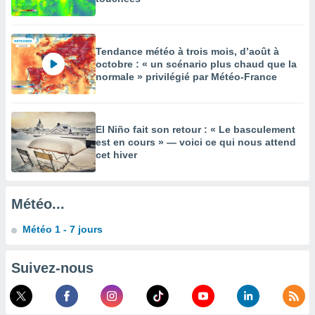
égitime,
vous
vous
 Pour ce
Tendance météo à trois mois, d’août à
ous
octobre : « un scénario plus chaud que la
etirer
normale » privilégié par Météo-France
ement
 opposer
ement
El Niño fait son retour : « Le basculement
nées à
est en cours » — voici ce qui nous attend
cet hiver
ment en
 sur «
res
» ou
e
Météo...
que de
kies
Météo 1 - 7 jours
ite web.
t nos
Suivez-nous
ires
ons le
ent des