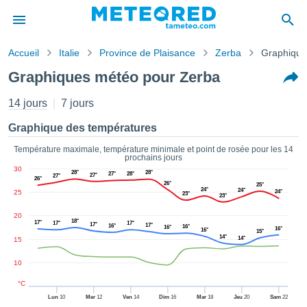
Accueil
Italie
Province de Plaisance
Zerba
Graphique
s de
Graphiques météo pour Zerba
ntialité
tenu de
14 jours
7 jours
eo.com
o.com) a
Graphique des températures
paré par
es
Température maximale, température minimale et point de rosée pour les 14
prochains jours
ionnels
30
garantir
28°
28°
27°
28°
27°
27°
26°
26°
25°
ité des
24°
24°
25
24°
23°
23°
ations
s. Vous
20
18°
17°
17°
17°
accéder
17°
17°
16°
16°
16°
16°
16°
15°
14°
ite en
14°
15
ant les
10
ions
ntes :
°C
Lun
10
Mer
12
Ven
14
Dim
16
Mar
18
Jeu
20
Sam
22
er les