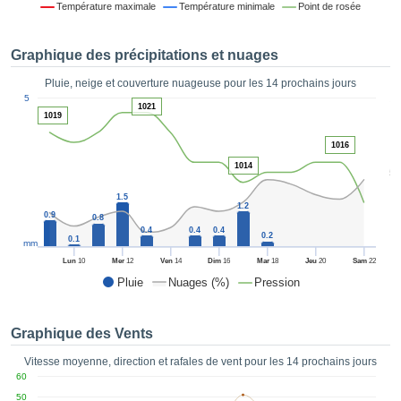
Température maximale
Température minimale
Point de rosée
es et
éder
tement
Graphique des précipitations et nuages
licité
Pluie, neige et couverture nuageuse pour les 14 prochains jours
rique
1
5
alisée,
1021
ACCEPTER
1019
sur des
ET
ations
1016
CONTINUER
es par le
1014
5
 cookies
 de
PARAMÈTRES
1.5
1.2
logies
0.9
0.8
es, nous
0.4
0.4
0.4
0.2
0.1
et de
mm
r notre
Lun
10
Mer
12
Ven
14
Dim
16
Mar
18
Jeu
20
Sam
22
 afin de
Pluie
Nuages (%)
Pression
r à vous
oser
ment des
Graphique des Vents
 de très
ualité.
Vitesse moyenne, direction et rafales de vent pour les 14 prochains jours
60
uant sur
50