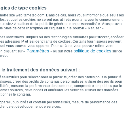
le et point de rosée pour les 14 prochains jours
ogies de type cookies
37°
à notre site web tameteo.com. Dans ce cas, nous vous informons que seuls les
36°
36°
35°
34°
llés, et que les cookies ne seront pas utilisés pour analyser le comportement
33°
32°
31°
 puissiez visualiser de la publicité générale non personnalisée. Vous pouvez
le biais de cette inscription en cliquant sur le bouton « Refuser ».
24°
23°
23°
23°
des identifiants uniques ou des technologies similaires pour stocker, accéder
21°
21°
21°
20°
 les adresses IP et les identifiants de cookies. Certains fournisseurs peuvent
quel vous pouvez vous opposer. Pour ce faire, vous pouvez retirer votre
Paramètres
politique de cookies
n cliquant sur «
» ou sur notre
sur ce
 web.
 le traitement des données suivant :
s limitées pour sélectionner la publicité, créer des profils pour la publicité
eu
13
Ven
14
Sam
15
Dim
16
Lun
17
Mar
18
Mer
19
Jeu
20
lisées, créer des profils de contenus personnalisés, utiliser des profils pour
icités, mesurer la performance des contenus, comprendre les publics par le
empérature minimale
Point de rosée
entes sources, développer et améliorer les services, utiliser des données
ctionner le contenu.
appareil, publicités et contenu personnalisés, mesure de performance des
udience et développement de services.
nuageuse pour les 14 prochains jours
100
18