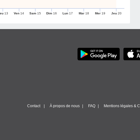
eu
13
Ven
14
Sam
15
Dim
16
Lun
17
Mar
18
Mer
19
Jeu
20
Contact
À propos de nous
FAQ
Mentions légales & Co