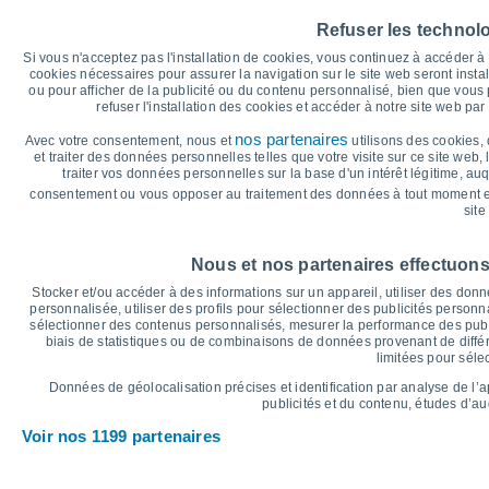
Température maximale, température minima
Refuser les technol
40
38°
37°
37°
Si vous n'acceptez pas l'installation de cookies, vous continuez à accéder 
36°
36°
35°
35
cookies nécessaires pour assurer la navigation sur le site web seront insta
ou pour afficher de la publicité ou du contenu personnalisé, bien que vous
30
refuser l'installation des cookies et accéder à notre site web par 
25°
24°
24°
24°
24°
25
23°
nos partenaires
Avec votre consentement, nous et
utilisons des cookies, 
et traiter des données personnelles telles que votre visite sur ce site web,
20
traiter vos données personnelles sur la base d'un intérêt légitime, au
15
consentement ou vous opposer au traitement des données à tout moment e
site
10
5
°C
Nous et nos partenaires effectuons
Stocker et/ou accéder à des informations sur un appareil, utiliser des donnée
Ven
7
Sam
8
Dim
9
Lun
10
Mar
11
Mer
12
J
personnalisée, utiliser des profils pour sélectionner des publicités personna
sélectionner des contenus personnalisés, mesurer la performance des publ
Température maximale
T
biais de statistiques ou de combinaisons de données provenant de différ
limitées pour séle
Graphique des précipitations et nuages
Données de géolocalisation précises et identification par analyse de l’
publicités et du contenu, études d’a
Pluie, neige et couverture 
Voir nos 1199 partenaires
5
10