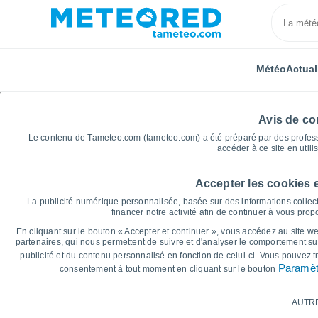
Météo
Actual
Avis de con
Le contenu de Tameteo.com (tameteo.com) a été préparé par des professio
accéder à ce site en utili
Accepter les cookies 
Accueil
Italie
Province de Viterbe
Villa San Giov
La publicité numérique personnalisée, basée sur des informations collect
financer notre activité afin de continuer à vous pro
Graphiques météo pour 
En cliquant sur le bouton « Accepter et continuer », vous accédez au site web
partenaires, qui nous permettent de suivre et d'analyser le comportement sur
Tuscia
publicité et du contenu personnalisé en fonction de celui-ci. Vous pouvez 
Paramèt
consentement à tout moment en cliquant sur le bouton
14 jours
7 jours
AUTR
Graphique des températures