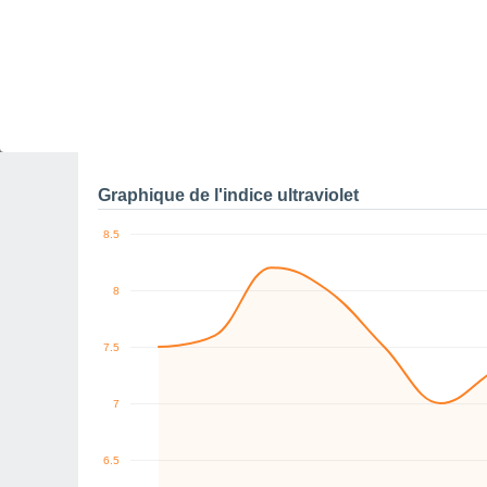
10
0
W
SW
W
W
W
SW
km/h
Ven
7
Sam
8
Dim
9
Lun
10
Mar
11
Mer
12
J
Rafales maximales de v
Graphique de l'indice ultraviolet
8.5
8
7.5
7
6.5