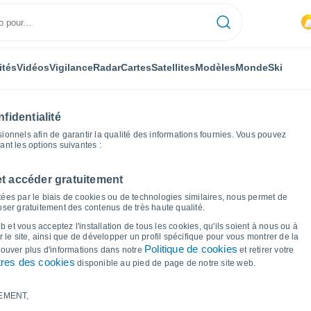
ités
Vidéos
Vigilance
Radar
Cartes
Satellites
Modèles
Monde
Ski
fidentialité
nnels afin de garantir la qualité des informations fournies. Vous pouvez
sant les options suivantes :
et accéder gratuitement
anni In Tuscia
Graphiques météo
ées par le biais de cookies ou de technologies similaires, nous permet de
poser gratuitement des contenus de très haute qualité.
Villa San Giovanni In
 et vous acceptez l'installation de tous les cookies, qu'ils soient à nous ou à
 le site, ainsi que de développer un profil spécifique pour vous montrer de la
Politique de cookies
trouver plus d'informations dans notre
et retirer votre
res des cookies
disponible au pied de page de notre site web.
EMENT,