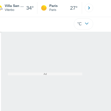
Villa San Giovanni In Tuscia
Paris
Montpelli
34°
27°
Viterbo
Paris
Hérault
°C