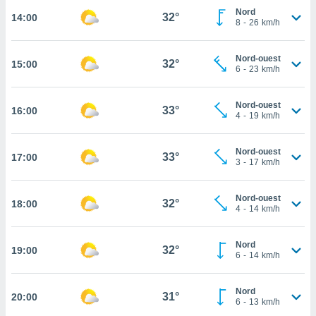
Nord
32°
14:00
cité
8
-
26
km/h
ue
lisée,
ACCEPTER
ur des
Nord-ouest
32°
15:00
ET
6
-
23
km/h
ions
CONTINUER
es par le
 cookies
Nord-ouest
33°
16:00
PARAMÈTRES
4
-
19
km/h
gies
es, nous
de
Nord-ouest
33°
17:00
3
-
17
km/h
 notre
afin de
r à vous
Nord-ouest
32°
18:00
r
4
-
14
km/h
ment des
 de très
Nord
alité.
32°
19:00
6
-
14
km/h
ant sur
n «
Nord
 et
31°
20:00
6
-
13
km/h
r »,