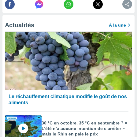
afficher
licité ou
enu
lisé,
e vous
Actualités
À la une
r de la
 non
lisée.
uvez
ation des
et
à notre
 par le
 cette
Le réchauffement climatique modifie le goût de nos
ion en
aliments
sur le
«
».
30 °C en octobre, 35 °C en septembre ? «
tre
L’été n’a aucune intention de s’arrêter » –
ement,
mais le Rhin en paie le prix