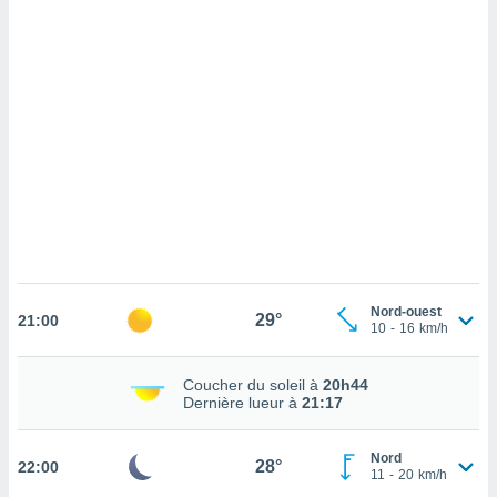
cédez au
 et vous
z
ation de
qu'ils
 nous ou
aires,
nt de
t
er le
ement
te, ainsi
Nord-ouest
29°
21:00
per un
10
-
16
km/h
écifique
us
Coucher du soleil à
20h44
de la
Dernière lueur à
21:17
 et du
lisé en
Nord
28°
22:00
 de
11
-
20
km/h
. Vous