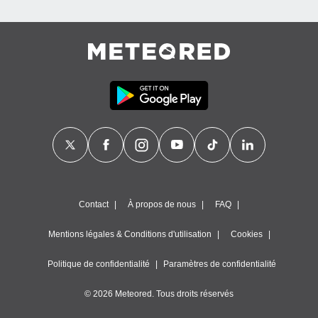
égitime,
vous
vous
 Pour ce
ous
etirer
ement
 opposer
ement
nées à
ment en
 sur «
res
» ou
e
Contact
À propos de nous
FAQ
que de
kies
Mentions légales & Conditions d'utilisation
Cookies
ite web.
Politique de confidentialité
Paramètres de confidentialité
t nos
ires
ons le
© 2026 Meteored. Tous droits réservés
ent des