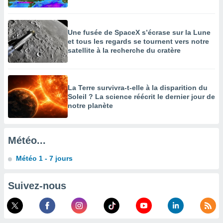
enaires
s des
 des
Une fusée de SpaceX s’écrase sur la Lune
nts
et tous les regards se tournent vers notre
 ou des
satellite à la recherche du cratère
gies
es pour
 accéder
r des
La Terre survivra-t-elle à la disparition du
Soleil ? La science réécrit le dernier jour de
notre planète
lles
ue votre
r ce site
Météo...
 IP et
ifiants
Météo 1 - 7 jours
es.
eurs
Suivez-nous
traiter
nées
lles sur
d'un