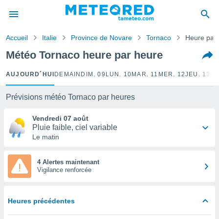
e
ntialité
Accueil
Italie
Province de Novare
Tornaco
Heure par
enu de
o.com
Météo Tornaco heure par heure
o.com) a
aré par
AUJOURD´HUI
DEMAIN
DIM. 09
LUN. 10
MAR. 11
MER. 12
JEU. 13
VE
onnels
arantir
Prévisions météo Tornaco par heures
té des
ions
Vendredi 07 août
. Vous
Pluie faible, ciel variable
accéder
Le matin
e en
 les
4 Alertes maintenant
Vigilance renforcée
s :
r les
s et
Heures précédentes
r
tement