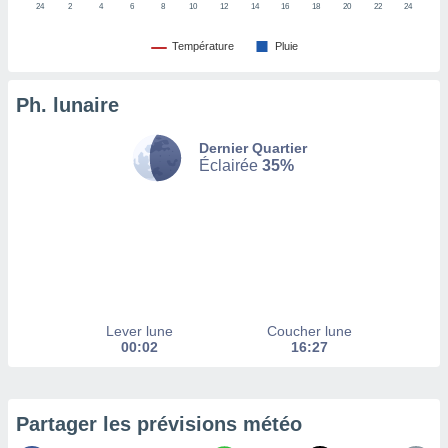
24
2
4
6
8
10
12
14
16
18
20
22
24
tez pas
Température
Pluie
ation de
, vous
z à
Ph. lunaire
à notre
.com.
Dernier Quartier
Éclairée
35%
 cas,
us
ns que
s
ires
urer la
on sur le
 seront
Lever lune
Coucher lune
, et que
00:02
16:27
ies ne
as
pour
 le
Partager les prévisions météo
ement