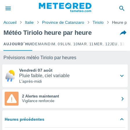
e
ntialité
Accueil
Italie
Province de Catanzaro
Tiriolo
Heure pa
enu de
o.com
Météo Tiriolo heure par heure
o.com) a
aré par
AUJOURD´HUI
DEMAIN
DIM. 09
LUN. 10
MAR. 11
MER. 12
JEU. 13
VE
onnels
arantir
Prévisions météo Tiriolo par heures
té des
ions
Vendredi 07 août
. Vous
Pluie faible, ciel variable
accéder
L'après-midi
e en
 les
2 Alertes maintenant
Vigilance renforcée
s :
r les
s et
Heures précédentes
r
tement