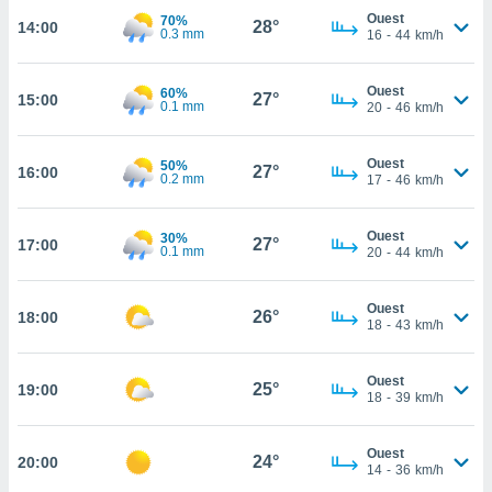
Ouest
70%
28°
14:00
cité
0.3 mm
16
-
44
km/h
ue
lisée,
ACCEPTER
ur des
Ouest
60%
27°
15:00
ET
0.1 mm
20
-
46
km/h
ions
CONTINUER
es par le
 cookies
Ouest
50%
27°
16:00
PARAMÈTRES
0.2 mm
17
-
46
km/h
gies
es, nous
de
Ouest
30%
27°
17:00
0.1 mm
20
-
44
km/h
 notre
afin de
r à vous
Ouest
26°
18:00
r
18
-
43
km/h
ment des
 de très
Ouest
alité.
25°
19:00
18
-
39
km/h
ant sur
n «
Ouest
 et
24°
20:00
14
-
36
km/h
r »,