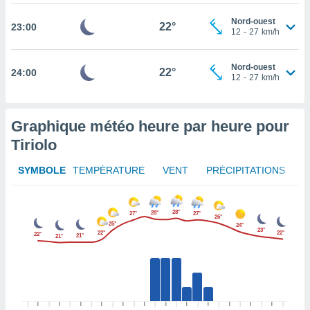
rouver
Nord-ouest
22°
23:00
12
-
27
km/h
ations
re
que de
Nord-ouest
22°
24:00
kies
12
-
27
km/h
r votre
ement à
ment en
Graphique météo heure par heure pour
sur le
Tiriolo
res des
kies
SYMBOLE
TEMPÉRATURE
VENT
PRÉCIPITATIONS
le au
page de
te web.
28°
28°
27°
27°
26°
25°
24°
23°
MENT,
22°
22°
22°
21°
21°
 les
logies
e
s