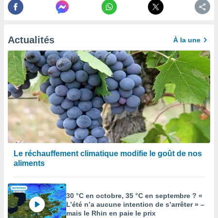
afficher
licité ou
enu
lisé,
e vous
Actualités
À la une
r de la
 non
lisée.
uvez
ation des
et
à notre
 par le
 cette
Le réchauffement climatique modifie le goût de nos
ion en
aliments
sur le
«
».
30 °C en octobre, 35 °C en septembre ? «
tre
L’été n’a aucune intention de s’arrêter » –
ement,
mais le Rhin en paie le prix