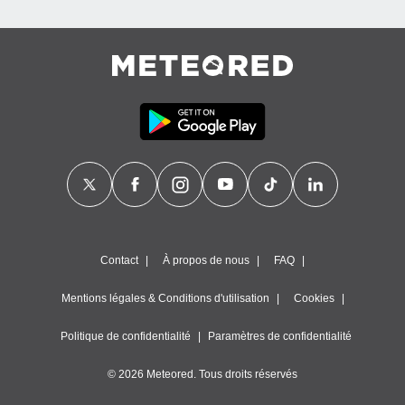
égitime,
vous
vous
 Pour ce
ous
etirer
ement
 opposer
ement
nées à
ment en
 sur «
res
» ou
e
Contact
À propos de nous
FAQ
que de
kies
Mentions légales & Conditions d'utilisation
Cookies
ite web.
Politique de confidentialité
Paramètres de confidentialité
t nos
ires
ons le
© 2026 Meteored. Tous droits réservés
ent des