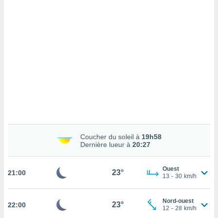
cédez au
 et vous
z
ation de
qu'ils
 nous ou
aires,
nt de
t
er le
ement
te, ainsi
Coucher du soleil à
19h58
per un
Dernière lueur à
20:27
écifique
us
Ouest
de la
23°
21:00
13
-
30
km/h
 et du
lisé en
Nord-ouest
23°
22:00
 de
12
-
28
km/h
. Vous