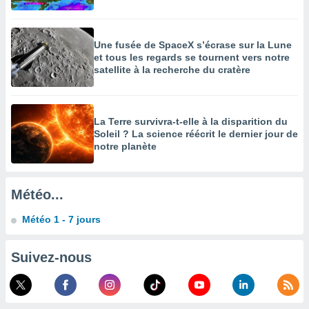
enaires
s des
 des
Une fusée de SpaceX s’écrase sur la Lune
nts
et tous les regards se tournent vers notre
 ou des
satellite à la recherche du cratère
gies
es pour
 accéder
r des
La Terre survivra-t-elle à la disparition du
Soleil ? La science réécrit le dernier jour de
notre planète
lles
ue votre
r ce site
Météo...
 IP et
ifiants
Météo 1 - 7 jours
es.
eurs
Suivez-nous
traiter
nées
lles sur
d'un