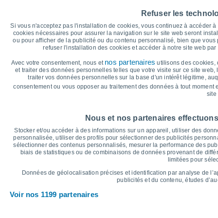
40
37°
Refuser les technol
36°
35°
35°
35°
35
33°
Si vous n'acceptez pas l'installation de cookies, vous continuez à accéder 
cookies nécessaires pour assurer la navigation sur le site web seront insta
30
ou pour afficher de la publicité ou du contenu personnalisé, bien que vous
refuser l'installation des cookies et accéder à notre site web par 
25°
25°
25°
25°
24°
24°
25
nos partenaires
Avec votre consentement, nous et
utilisons des cookies, 
et traiter des données personnelles telles que votre visite sur ce site web,
20
traiter vos données personnelles sur la base d'un intérêt légitime, au
consentement ou vous opposer au traitement des données à tout moment e
15
site
°C
Jeu
6
Ven
7
Sam
8
Dim
9
Lun
10
Mar
11
M
Nous et nos partenaires effectuons
Température maximale
T
Stocker et/ou accéder à des informations sur un appareil, utiliser des donnée
personnalisée, utiliser des profils pour sélectionner des publicités personna
sélectionner des contenus personnalisés, mesurer la performance des publ
biais de statistiques ou de combinaisons de données provenant de différ
Graphique des précipitations et nuages
limitées pour séle
Pluie, neige et couverture 
Données de géolocalisation précises et identification par analyse de l’
5
publicités et du contenu, études d’a
Voir nos 1199 partenaires
10
1016