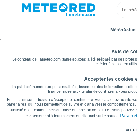
Météo
Actual
Avis de con
Le contenu de Tameteo.com (tameteo.com) a été préparé par des professio
accéder à ce site en utili
Accepter les cookies 
Accueil
Italie
Province de Padoue
Saonara
La publicité numérique personnalisée, basée sur des informations collect
financer notre activité afin de continuer à vous pro
Graphiques météo pou
En cliquant sur le bouton « Accepter et continuer », vous accédez au site web
partenaires, qui nous permettent de suivre et d'analyser le comportement sur
publicité et du contenu personnalisé en fonction de celui-ci. Vous pouvez 
14 jours
7 jours
Paramèt
consentement à tout moment en cliquant sur le bouton
Graphique des températures
AUTR
Température maximale, température minima