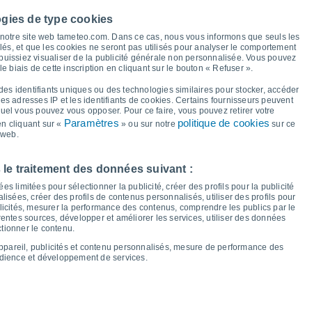
37°
37°
37°
37°
ogies de type cookies
36°
35°
34°
à notre site web tameteo.com. Dans ce cas, nous vous informons que seuls les
31°
llés, et que les cookies ne seront pas utilisés pour analyser le comportement
 puissiez visualiser de la publicité générale non personnalisée. Vous pouvez
26°
le biais de cette inscription en cliquant sur le bouton « Refuser ».
26°
25°
25°
25°
25°
23°
des identifiants uniques ou des technologies similaires pour stocker, accéder
20°
 les adresses IP et les identifiants de cookies. Certains fournisseurs peuvent
quel vous pouvez vous opposer. Pour ce faire, vous pouvez retirer votre
Paramètres
politique de cookies
n cliquant sur «
» ou sur notre
sur ce
 web.
er
12
Jeu
13
Ven
14
Sam
15
Dim
16
Lun
17
Mar
18
Mer
19
 le traitement des données suivant :
empérature minimale
Point de rosée
s limitées pour sélectionner la publicité, créer des profils pour la publicité
lisées, créer des profils de contenus personnalisés, utiliser des profils pour
icités, mesurer la performance des contenus, comprendre les publics par le
entes sources, développer et améliorer les services, utiliser des données
ctionner le contenu.
nuageuse pour les 14 prochains jours
appareil, publicités et contenu personnalisés, mesure de performance des
100
udience et développement de services.
18
1017
75