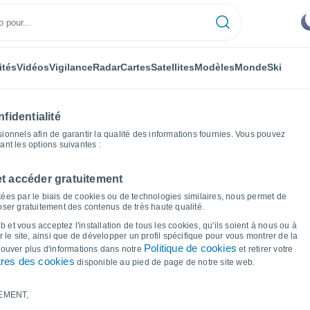
ités
Vidéos
Vigilance
Radar
Cartes
Satellites
Modèles
Monde
Ski
fidentialité
nnels afin de garantir la qualité des informations fournies. Vous pouvez
sant les options suivantes :
et accéder gratuitement
Graphiques météo
ées par le biais de cookies ou de technologies similaires, nous permet de
poser gratuitement des contenus de très haute qualité.
r Saonara
 et vous acceptez l'installation de tous les cookies, qu'ils soient à nous ou à
 le site, ainsi que de développer un profil spécifique pour vous montrer de la
Politique de cookies
trouver plus d'informations dans notre
et retirer votre
res des cookies
disponible au pied de page de notre site web.
EMENT,
le et point de rosée pour les 14 prochains jours