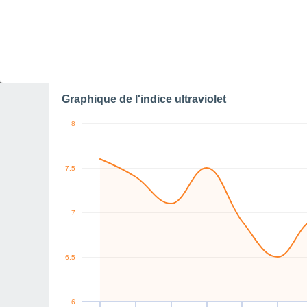
0
NW
NE
NE
N
W
NE
km/h
Jeu
6
Ven
7
Sam
8
Dim
9
Lun
10
Mar
11
M
Rafales maximales de v
Graphique de l'indice ultraviolet
8
7.5
7
6.5
6