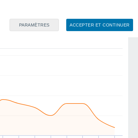
E
NE
N
W
E
SE
W
E
PARAMÈTRES
ACCEPTER ET CONTINUER
er
12
Jeu
13
Ven
14
Sam
15
Dim
16
Lun
17
Mar
18
Mer
19
ent
Vitesse moyenne du vent