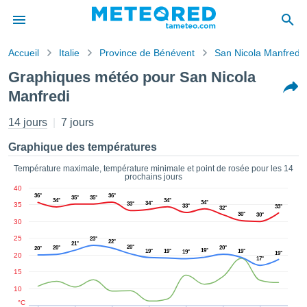
Accueil
Italie
Province de Bénévent
San Nicola Manfredi
s de
Graphiques météo pour San Nicola
ntialité
Manfredi
tenu de
eo.com
14 jours
7 jours
o.com) a
paré par
Graphique des températures
es
ionnels
Température maximale, température minimale et point de rosée pour les 14
garantir
prochains jours
ité des
40
36°
36°
35°
35°
ations
34°
34°
34°
34°
35
33°
33°
33°
32°
s. Vous
30°
30°
30
accéder
ite en
25
23°
22°
21°
20°
20°
20°
20°
ant les
19°
19°
19°
19°
19°
19°
20
17°
ions
15
ntes :
10
°C
er les