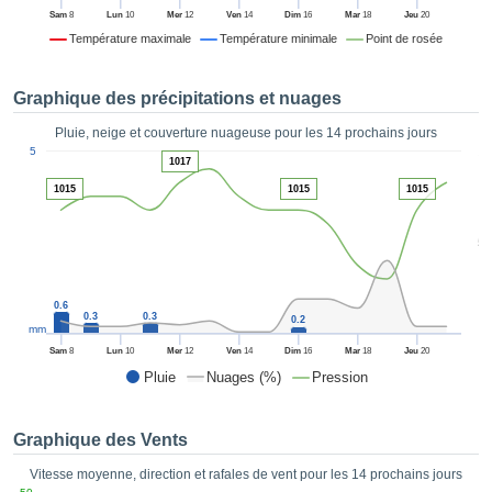
es et
Sam
8
Lun
10
Mer
12
Ven
14
Dim
16
Mar
18
Jeu
20
éder
Température maximale
Température minimale
Point de rosée
tement
licité
Graphique des précipitations et nuages
rique
alisée,
Pluie, neige et couverture nuageuse pour les 14 prochains jours
ACCEPTER
1
sur des
5
ET
1017
ations
CONTINUER
1015
1015
1015
es par le
 cookies
 de
PARAMÈTRES
5
logies
es, nous
et de
0.6
r notre
0.3
0.3
0.2
mm
 afin de
Sam
8
Lun
10
Mer
12
Ven
14
Dim
16
Mar
18
Jeu
20
r à vous
Pluie
Nuages (%)
Pression
oser
ment des
 de très
Graphique des Vents
ualité.
Vitesse moyenne, direction et rafales de vent pour les 14 prochains jours
uant sur