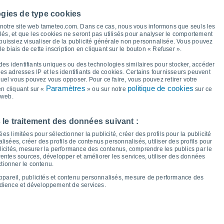
ogies de type cookies
33°
à notre site web tameteo.com. Dans ce cas, nous vous informons que seuls les
32°
32°
32°
32°
32°
31°
31°
llés, et que les cookies ne seront pas utilisés pour analyser le comportement
 puissiez visualiser de la publicité générale non personnalisée. Vous pouvez
le biais de cette inscription en cliquant sur le bouton « Refuser ».
21°
21°
21°
des identifiants uniques ou des technologies similaires pour stocker, accéder
21°
20°
20°
20°
20°
 les adresses IP et les identifiants de cookies. Certains fournisseurs peuvent
quel vous pouvez vous opposer. Pour ce faire, vous pouvez retirer votre
Paramètres
politique de cookies
n cliquant sur «
» ou sur notre
sur ce
 web.
am
15
Dim
16
Lun
17
Mar
18
Mer
19
Jeu
20
Ven
21
Sam
22
 le traitement des données suivant :
empérature minimale
Point de rosée
s limitées pour sélectionner la publicité, créer des profils pour la publicité
lisées, créer des profils de contenus personnalisés, utiliser des profils pour
icités, mesurer la performance des contenus, comprendre les publics par le
entes sources, développer et améliorer les services, utiliser des données
ctionner le contenu.
nuageuse pour les 14 prochains jours
appareil, publicités et contenu personnalisés, mesure de performance des
100
udience et développement de services.
75