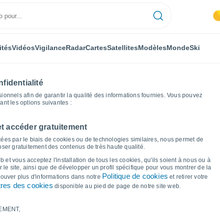
ités
Vidéos
Vigilance
Radar
Cartes
Satellites
Modèles
Monde
Ski
fidentialité
nnels afin de garantir la qualité des informations fournies. Vous pouvez
sant les options suivantes :
et accéder gratuitement
 Cono
Graphiques météo
ées par le biais de cookies ou de technologies similaires, nous permet de
poser gratuitement des contenus de très haute qualité.
r San Cono
 et vous acceptez l'installation de tous les cookies, qu'ils soient à nous ou à
 le site, ainsi que de développer un profil spécifique pour vous montrer de la
Politique de cookies
trouver plus d'informations dans notre
et retirer votre
res des cookies
disponible au pied de page de notre site web.
EMENT,
le et point de rosée pour les 14 prochains jours