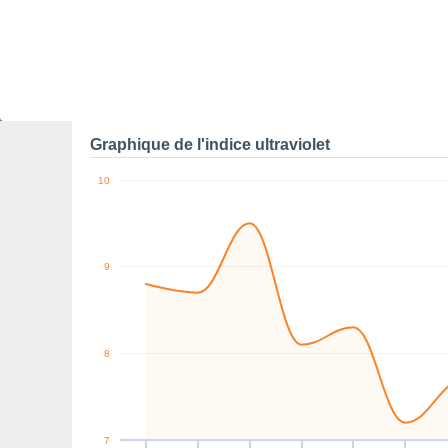
0
SW
SW
SW
SW
NW
S
km/h
Dim
9
Lun
10
Mar
11
Mer
12
Jeu
13
Ven
14
S
Rafales maximales de v
Graphique de l'indice ultraviolet
10
9
8
7