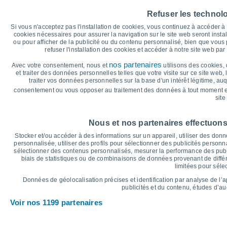
40
Refuser les technol
35°
34°
34°
35
34°
34°
32°
Si vous n'acceptez pas l'installation de cookies, vous continuez à accéder 
cookies nécessaires pour assurer la navigation sur le site web seront insta
30
ou pour afficher de la publicité ou du contenu personnalisé, bien que vous
refuser l'installation des cookies et accéder à notre site web par 
25
23°
23°
23°
22°
22°
22°
nos partenaires
Avec votre consentement, nous et
utilisons des cookies, 
et traiter des données personnelles telles que votre visite sur ce site web,
20
traiter vos données personnelles sur la base d'un intérêt légitime, au
consentement ou vous opposer au traitement des données à tout moment e
15
site
°C
Dim
9
Lun
10
Mar
11
Mer
12
Jeu
13
Ven
14
S
Nous et nos partenaires effectuons
Température maximale
T
Stocker et/ou accéder à des informations sur un appareil, utiliser des donnée
personnalisée, utiliser des profils pour sélectionner des publicités personna
sélectionner des contenus personnalisés, mesurer la performance des publ
biais de statistiques ou de combinaisons de données provenant de différ
Graphique des précipitations et nuages
limitées pour séle
Pluie, neige et couverture 
Données de géolocalisation précises et identification par analyse de l’
5
publicités et du contenu, études d’a
1017
Voir nos 1199 partenaires
1016
1016