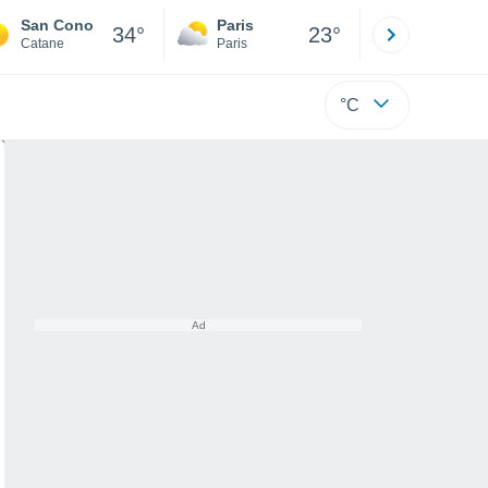
San Cono
Paris
Montpelli
34°
23°
Catane
Paris
Hérault
°C