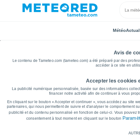
Météo
Actual
Avis de con
Le contenu de Tameteo.com (tameteo.com) a été préparé par des professio
accéder à ce site en utili
Accepter les cookies 
Accueil
Italie
Ville métropolitaine de Catane
San
La publicité numérique personnalisée, basée sur des informations collect
financer notre activité afin de continuer à vous pro
Graphiques météo pou
En cliquant sur le bouton « Accepter et continuer », vous accédez au site web
partenaires, qui nous permettent de suivre et d'analyser le comportement sur
publicité et du contenu personnalisé en fonction de celui-ci. Vous pouvez 
14 jours
7 jours
Paramèt
consentement à tout moment en cliquant sur le bouton
Graphique des températures
AUTR
Température maximale, température minima