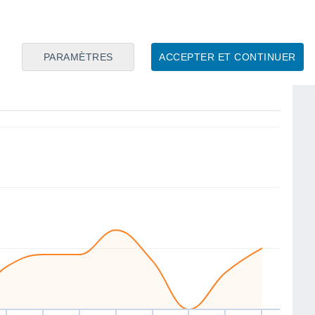
SW
SW
SW
SW
SW
SW
SE
SW
PARAMÈTRES
ACCEPTER ET CONTINUER
am
15
Dim
16
Lun
17
Mar
18
Mer
19
Jeu
20
Ven
21
Sam
22
ent
Vitesse moyenne du vent