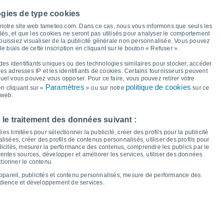
38°
38°
38°
37°
ogies de type cookies
35°
34°
33°
à notre site web tameteo.com. Dans ce cas, nous vous informons que seuls les
31°
llés, et que les cookies ne seront pas utilisés pour analyser le comportement
 puissiez visualiser de la publicité générale non personnalisée. Vous pouvez
26°
le biais de cette inscription en cliquant sur le bouton « Refuser ».
25°
25°
25°
24°
22°
22°
21°
des identifiants uniques ou des technologies similaires pour stocker, accéder
 les adresses IP et les identifiants de cookies. Certains fournisseurs peuvent
quel vous pouvez vous opposer. Pour ce faire, vous pouvez retirer votre
Paramètres
politique de cookies
n cliquant sur «
» ou sur notre
sur ce
 web.
er
12
Jeu
13
Ven
14
Sam
15
Dim
16
Lun
17
Mar
18
Mer
19
 le traitement des données suivant :
empérature minimale
Point de rosée
s limitées pour sélectionner la publicité, créer des profils pour la publicité
lisées, créer des profils de contenus personnalisés, utiliser des profils pour
icités, mesurer la performance des contenus, comprendre les publics par le
entes sources, développer et améliorer les services, utiliser des données
ctionner le contenu.
nuageuse pour les 14 prochains jours
appareil, publicités et contenu personnalisés, mesure de performance des
100
udience et développement de services.
17
75
1015