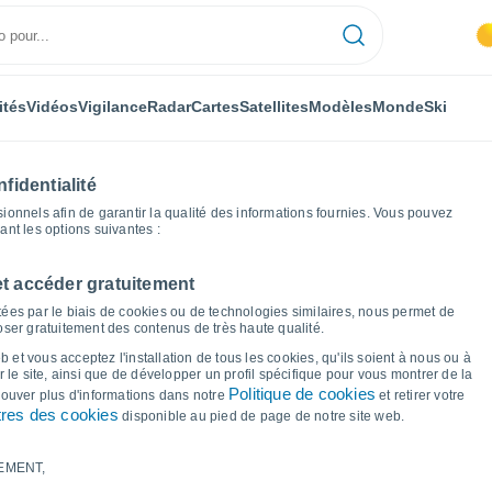
ités
Vidéos
Vigilance
Radar
Cartes
Satellites
Modèles
Monde
Ski
fidentialité
nnels afin de garantir la qualité des informations fournies. Vous pouvez
sant les options suivantes :
et accéder gratuitement
Graphiques météo
ées par le biais de cookies ou de technologies similaires, nous permet de
poser gratuitement des contenus de très haute qualité.
r Rubano
 et vous acceptez l'installation de tous les cookies, qu'ils soient à nous ou à
 le site, ainsi que de développer un profil spécifique pour vous montrer de la
Politique de cookies
trouver plus d'informations dans notre
et retirer votre
res des cookies
disponible au pied de page de notre site web.
EMENT,
le et point de rosée pour les 14 prochains jours