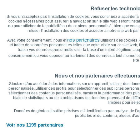
40
38°
Refuser les technol
36°
36°
35°
34°
34°
35
Si vous n'acceptez pas l'installation de cookies, vous continuez à accéder 
cookies nécessaires pour assurer la navigation sur le site web seront insta
30
ou pour afficher de la publicité ou du contenu personnalisé, bien que vous
refuser l'installation des cookies et accéder à notre site web par 
25°
25°
25°
25°
24°
25
23°
nos partenaires
Avec votre consentement, nous et
utilisons des cookies, 
et traiter des données personnelles telles que votre visite sur ce site web,
20
traiter vos données personnelles sur la base d'un intérêt légitime, au
consentement ou vous opposer au traitement des données à tout moment e
15
site
°C
Jeu
6
Ven
7
Sam
8
Dim
9
Lun
10
Mar
11
M
Nous et nos partenaires effectuons
Température maximale
T
Stocker et/ou accéder à des informations sur un appareil, utiliser des donnée
personnalisée, utiliser des profils pour sélectionner des publicités personna
sélectionner des contenus personnalisés, mesurer la performance des publ
biais de statistiques ou de combinaisons de données provenant de différ
Graphique des précipitations et nuages
limitées pour séle
Pluie, neige et couverture 
Données de géolocalisation précises et identification par analyse de l’
5
publicités et du contenu, études d’a
10
Voir nos 1199 partenaires
1016
1015