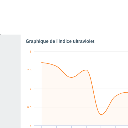
0
km/h
E
NE
NE
NE
W
NE
Jeu
6
Ven
7
Sam
8
Dim
9
Lun
10
Mar
11
M
Rafales maximales de v
Graphique de l'indice ultraviolet
8
7.5
7
6.5
6