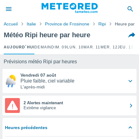
e
ntialité
Accueil
Italie
Province de Frosinone
Ripi
Heure par h
enu de
o.com
Météo Ripi heure par heure
o.com) a
aré par
AUJOURD´HUI
DEMAIN
DIM. 09
LUN. 10
MAR. 11
MER. 12
JEU. 13
VE
onnels
arantir
Prévisions météo Ripi par heures
té des
ions
Vendredi 07 août
. Vous
Pluie faible, ciel variable
accéder
L'après-midi
e en
 les
2 Alertes maintenant
Extrême vigilance
s :
r les
s et
Heures précédentes
r
tement