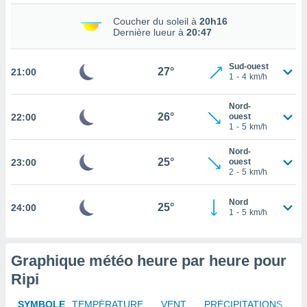
rouver
Coucher du soleil à
20h16
Dernière lueur à
20:47
ations
re
que de
Sud-ouest
27°
21:00
kies
1
-
4
km/h
r votre
ement à
Nord-
ment en
26°
22:00
ouest
sur le
1
-
5
km/h
Nord-
res des
25°
23:00
ouest
kies
2
-
5
km/h
le au
page de
Nord
te web.
25°
24:00
1
-
5
km/h
MENT,
Graphique météo heure par heure pour
 les
logies
Ripi
e
s
SYMBOLE
TEMPÉRATURE
VENT
PRÉCIPITATIONS