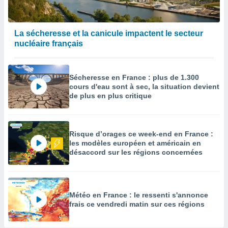
enaires
s des
 des
La sécheresse et la canicule impactent le secteur
nts
nucléaire français
 ou des
gies
es pour
Sécheresse en France : plus de 1.300
 accéder
cours d'eau sont à sec, la situation devient
r des
de plus en plus critique
lles
ue votre
r ce site
Risque d’orages ce week-end en France :
les modèles européen et américain en
 IP et
désaccord sur les régions concernées
ifiants
es.
eurs
Météo en France : le ressenti s'annonce
traiter
frais ce vendredi matin sur ces régions
nées
lles sur
d'un