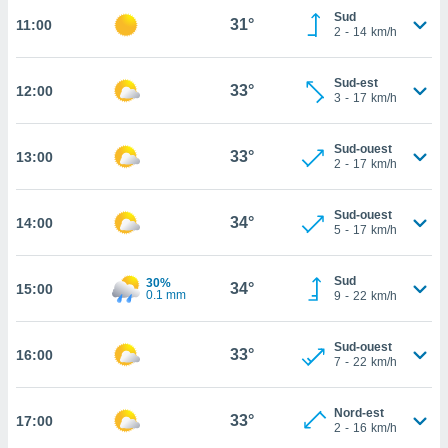
Sud
31°
11:00
cité
2
-
14
km/h
ue
lisée,
ACCEPTER
ur des
Sud-est
33°
12:00
ET
3
-
17
km/h
ions
CONTINUER
es par le
 cookies
Sud-ouest
33°
13:00
PARAMÈTRES
2
-
17
km/h
gies
es, nous
de
Sud-ouest
34°
14:00
5
-
17
km/h
 notre
afin de
r à vous
Sud
30%
34°
15:00
r
0.1 mm
9
-
22
km/h
ment des
 de très
Sud-ouest
alité.
33°
16:00
7
-
22
km/h
ant sur
n «
Nord-est
 et
33°
17:00
2
-
16
km/h
r »,