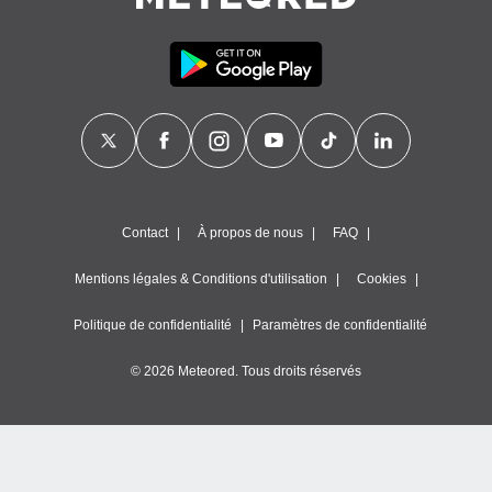
nner des
s
lisés,
la
ance des
s,
la
ance des
s,
dre les
par le
Contact
À propos de nous
FAQ
ques ou
Mentions légales & Conditions d'utilisation
Cookies
inaisons
ées
Politique de confidentialité
Paramètres de confidentialité
nt de
tes
© 2026 Meteored. Tous droits réservés
,
er et
r les
 utiliser
nées
 pour