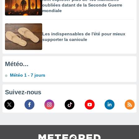
es
oubliées datant de la Seconde Guerre
 :
mondiale
et/ou
 à des
ions sur
eil,
Les indispensables de l'été pour mieux
des
supporter la canicule
limitées
nner la
, créer
Météo...
ils pour
ité
Météo 1 - 7 jours
lisée,
des
Suivez-nous
our
nner des
és
lisées,
s profils
enus
lisés,
des
our