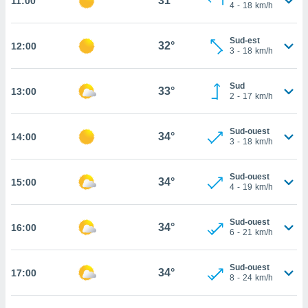
31°
11:00
4
-
18
km/h
rouver
ations
Sud-est
32°
12:00
re
3
-
18
km/h
que de
kies
Sud
r votre
33°
13:00
2
-
17
km/h
ement à
ment en
sur le
Sud-ouest
34°
14:00
3
-
18
km/h
res des
kies
Sud-ouest
le au
34°
15:00
4
-
19
km/h
page de
te web.
Sud-ouest
34°
16:00
6
-
21
km/h
MENT,
 les
Sud-ouest
34°
17:00
logies
8
-
24
km/h
e
s