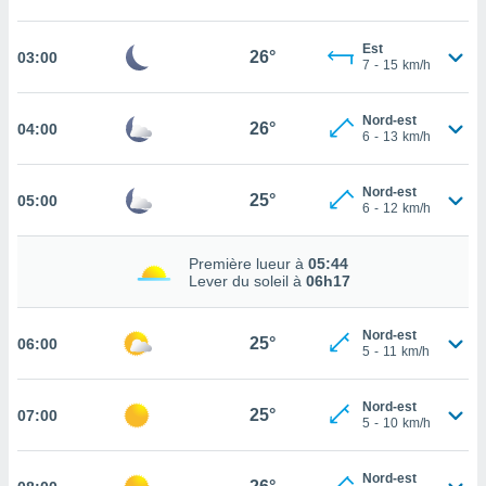
cité
ue
Est
26°
03:00
7
-
15
km/h
lisée,
ACCEPTER
ur des
ET
ions
CONTINUER
Nord-est
26°
04:00
es par le
6
-
13
km/h
 cookies
PARAMÈTRES
gies
Nord-est
25°
05:00
6
-
12
km/h
es, nous
de
 notre
Première lueur à
05:44
afin de
Lever du soleil à
06h17
r à vous
r
Nord-est
ment des
25°
06:00
5
-
11
km/h
 de très
alité.
Nord-est
ant sur
25°
07:00
5
-
10
km/h
n «
 et
r »,
Nord-est