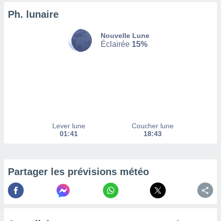
enaires
Ph. lunaire
s des
 des
Nouvelle Lune
nts
Éclairée
15%
 ou des
gies
es pour
 accéder
r des
lles
ue votre
r ce site
Lever lune
Coucher lune
01:41
18:43
 IP et
ifiants
es.
Partager les prévisions météo
eurs
traiter
nées
lles sur
d'un