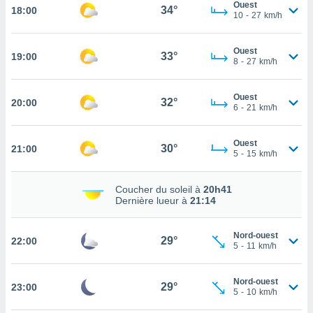
Ouest
34°
18:00
10
-
27
km/h
tez pas
ation de
, vous
Ouest
33°
19:00
8
-
27
km/h
z à
à notre
Ouest
32°
20:00
.com.
6
-
21
km/h
 cas,
us
ns que
Ouest
30°
21:00
5
-
15
km/h
s
ires
Coucher du soleil à
20h41
urer la
Dernière lueur à
21:14
on sur le
 seront
, et que
Nord-ouest
29°
22:00
5
-
11
km/h
ies ne
as
pour
Nord-ouest
29°
23:00
 le
5
-
10
km/h
ement