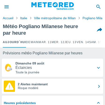
e
ntialité
Accueil
Italie
Ville métropolitaine de Milan
Pogliano Milan
enu de
o.com
Météo Pogliano Milanese heure
o.com) a
par heure
aré par
onnels
AUJOURD´HUI
DEMAIN
MAR. 11
MER. 12
JEU. 13
VEN. 14
SAM. 15
D
arantir
té des
Prévisions météo Pogliano Milanese par heures
ions
. Vous
Dimanche 09 août
accéder
Éclaircies
e en
Toute la journée
 les
s :
2 Alertes maintenant
Risque modéré
r les
s et
r
Heures précédentes
tement