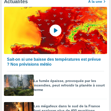
Actualités
À la une
égitime,
vous
vous
 Pour ce
ous
etirer
ement
 opposer
ement
nées à
ment en
Sait-on si une baisse des températures est prévue
 sur «
res
» ou
? Nos prévisions météo
e
que de
kies
La fumée épaisse, provoquée par les
ite web.
incendies, peut refroidir la planète à court
terme
t nos
ires
ons le
Les mégafeux dans le sud de la France
ent des
font exploser plus de 400 munitions