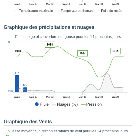
es et
Sam
8
Lun
10
Mer
12
Ven
14
Dim
16
Mar
18
Jeu
20
éder
Température maximale
Température minimale
Point de rosée
tement
licité
Graphique des précipitations et nuages
rique
alisée,
Pluie, neige et couverture nuageuse pour les 14 prochains jours
ACCEPTER
1
sur des
5
ET
1018
ations
CONTINUER
1015
1015
es par le
1014
 cookies
 de
PARAMÈTRES
5
logies
1.7
es, nous
et de
0.5
r notre
mm
 afin de
Sam
8
Lun
10
Mer
12
Ven
14
Dim
16
Mar
18
Jeu
20
r à vous
Pluie
Nuages (%)
Pression
oser
ment des
 de très
Graphique des Vents
ualité.
Vitesse moyenne, direction et rafales de vent pour les 14 prochains jours
uant sur