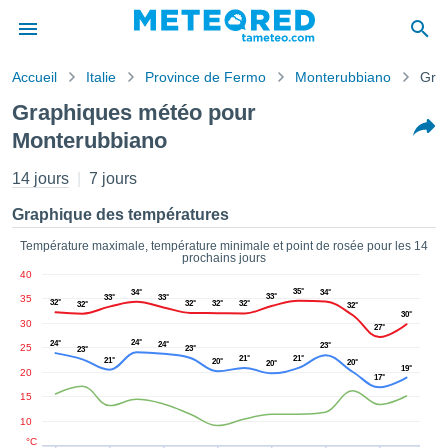
Accueil
Italie
Province de Fermo
Monterubbiano
Gra
s de
Graphiques météo pour
ntialité
Monterubbiano
tenu de
eo.com
14 jours
7 jours
o.com) a
paré par
Graphique des températures
es
ionnels
Température maximale, température minimale et point de rosée pour les 14
garantir
prochains jours
ité des
40
ations
35°
34°
34°
33°
35
33°
33°
32°
32°
32°
32°
32°
32°
s. Vous
30°
30
accéder
27°
24°
24°
24°
23°
ite en
25
23°
23°
21°
21°
21°
20°
20°
20°
ant les
19°
20
17°
ions
15
ntes :
10
°C
er les