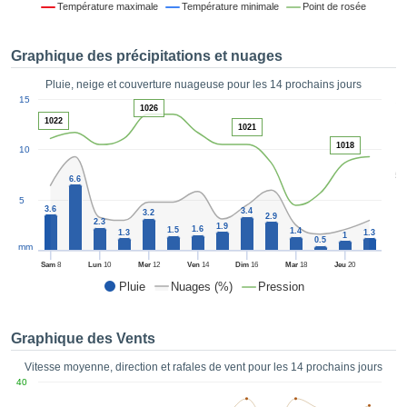
Température maximale
Température minimale
Point de rosée
es et
éder
tement
Graphique des précipitations et nuages
licité
Pluie, neige et couverture nuageuse pour les 14 prochains jours
rique
1
15
alisée,
1026
ACCEPTER
1022
sur des
1021
ET
ations
1018
10
CONTINUER
es par le
5
 cookies
6.6
 de
PARAMÈTRES
5
3.6
logies
3.4
3.2
2.9
2.3
1.9
es, nous
1.6
1.5
1.4
1.3
1.3
1
0.5
et de
mm
r notre
Sam
8
Lun
10
Mer
12
Ven
14
Dim
16
Mar
18
Jeu
20
 afin de
Pluie
Nuages (%)
Pression
r à vous
oser
ment des
Graphique des Vents
 de très
ualité.
Vitesse moyenne, direction et rafales de vent pour les 14 prochains jours
40
uant sur