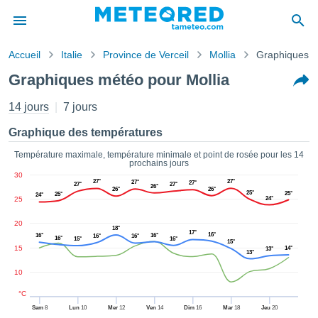
Accueil
Italie
Province de Verceil
Mollia
Graphiques 
s de
Graphiques météo pour Mollia
ntialité
tenu de
14 jours
7 jours
eo.com
o.com) a
Graphique des températures
paré par
es
Température maximale, température minimale et point de rosée pour les 14
prochains jours
ionnels
30
garantir
27°
27°
27°
27°
27°
27°
26°
26°
26°
ité des
25°
25°
25°
24°
25
24°
ations
s. Vous
20
18°
accéder
17°
16°
16°
16°
16°
16°
16°
15°
16°
15°
ite en
15
14°
13°
13°
ant les
10
ions
ntes :
°C
Sam
8
Lun
10
Mer
12
Ven
14
Dim
16
Mar
18
Jeu
20
er les