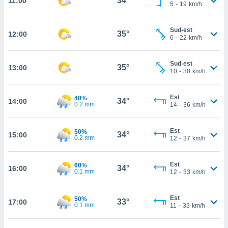
34°
11:00
5
-
19
km/h
rouver
ations
Sud-est
35°
12:00
re
6
-
22
km/h
que de
kies
Sud-est
r votre
35°
13:00
10
-
30
km/h
ement à
ment en
sur le
Est
40%
34°
14:00
0.2 mm
14
-
36
km/h
res des
kies
Est
50%
le au
34°
15:00
0.2 mm
12
-
37
km/h
page de
te web.
Est
60%
34°
16:00
0.1 mm
12
-
33
km/h
MENT,
 les
Est
50%
33°
17:00
logies
0.1 mm
11
-
33
km/h
e
s