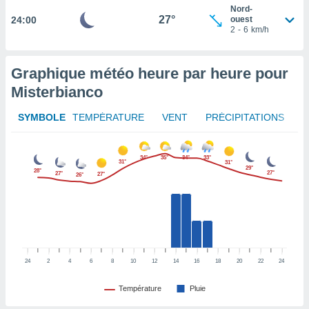
afficher
Nord-
licité ou
27°
24:00
ouest
enu
2
-
6
km/h
lisé,
e vous
Graphique météo heure par heure pour
r de la
Misterbianco
 non
SYMBOLE
TEMPÉRATURE
VENT
PRÉCIPITATIONS
lisée.
uvez
ation des
34°
35°
34°
33°
31°
31°
29°
et
28°
27°
27°
27°
26°
à notre
 par le
 cette
ion en
sur le
«
24
2
4
6
8
10
12
14
16
18
20
22
24
».
tre
Température
Pluie
ement,