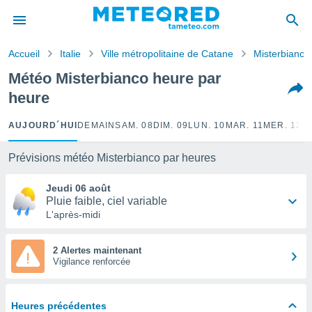
e
ntialité
Accueil
Italie
Ville métropolitaine de Catane
Misterbianco
enu de
o.com
Météo Misterbianco heure par
o.com) a
heure
aré par
onnels
AUJOURD´HUI
DEMAIN
SAM. 08
DIM. 09
LUN. 10
MAR. 11
MER. 12
J
arantir
té des
Prévisions météo Misterbianco par heures
ions
. Vous
Jeudi 06 août
accéder
Pluie faible, ciel variable
e en
L'après-midi
 les
s :
2 Alertes maintenant
Vigilance renforcée
r les
s et
r
Heures précédentes
tement