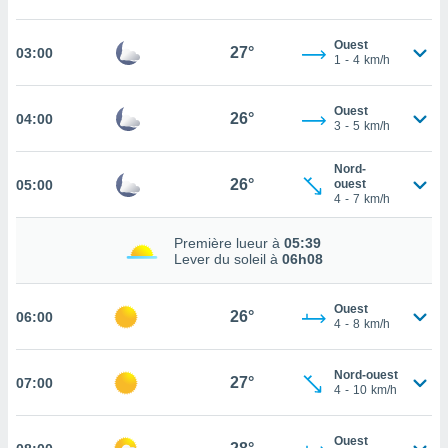
cité
ue
Ouest
27°
03:00
1
-
4
km/h
lisée,
ACCEPTER
ur des
ET
ions
CONTINUER
Ouest
26°
04:00
es par le
3
-
5
km/h
 cookies
PARAMÈTRES
Nord-
gies
26°
05:00
ouest
es, nous
4
-
7
km/h
de
 notre
Première lueur à
05:39
afin de
Lever du soleil à
06h08
r à vous
r
Ouest
ment des
26°
06:00
4
-
8
km/h
 de très
alité.
Nord-ouest
ant sur
27°
07:00
4
-
10
km/h
n «
 et
r »,
Ouest