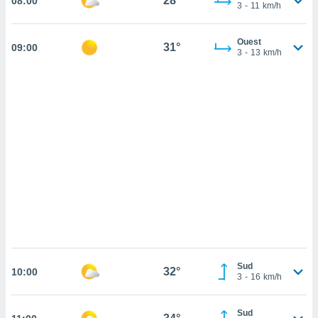
28°
08:00
cédez au
3
-
11
km/h
 et vous
z
Ouest
ation de
31°
09:00
3
-
13
km/h
qu'ils
 nous ou
aires,
nt de
t
er le
ement
te, ainsi
per un
écifique
us
de la
 et du
Sud
32°
10:00
3
-
16
km/h
lisé en
 de
Sud
. Vous