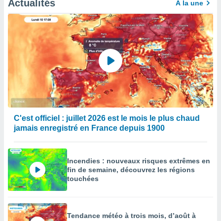
Actualités
À la une
égitime,
vous
vous
 Pour ce
ous
etirer
ement
 opposer
ement
nées à
ment en
C'est officiel : juillet 2026 est le mois le plus chaud
 sur «
res
» ou
jamais enregistré en France depuis 1900
e
que de
kies
Incendies : nouveaux risques extrêmes en
ite web.
fin de semaine, découvrez les régions
touchées
t nos
ires
ons le
ent des
Tendance météo à trois mois, d’août à