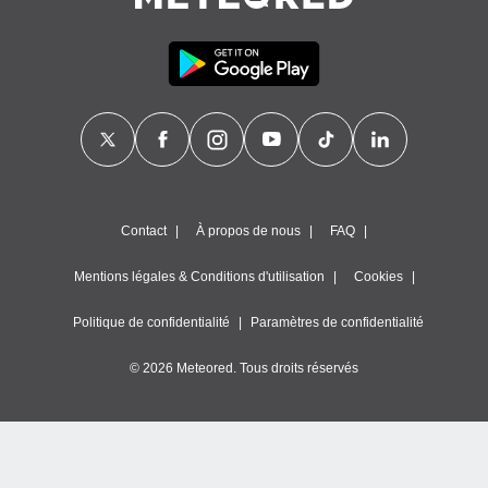
nner des
s
lisés,
la
ance des
s,
la
ance des
s,
dre les
par le
Contact
À propos de nous
FAQ
ques ou
Mentions légales & Conditions d'utilisation
Cookies
inaisons
ées
Politique de confidentialité
Paramètres de confidentialité
nt de
tes
© 2026 Meteored. Tous droits réservés
,
er et
r les
 utiliser
nées
 pour