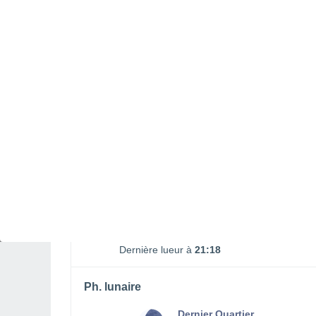
SAMEDI 08 AOÛT
1 Alerte après-demain
Risque modéré
Toute la journée
Éclaircies
Lever du soleil à
06h18
Coucher du soleil à
20h45
Première lueur à
05:45
Dernière lueur à
21:18
Ph. lunaire
Dernier Quartier