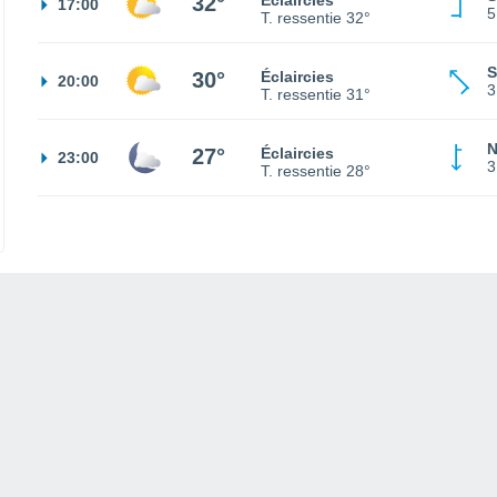
32°
Éclaircies
17:00
5
T. ressentie
32°
S
30°
Éclaircies
20:00
3
T. ressentie
31°
N
27°
Éclaircies
23:00
3
T. ressentie
28°