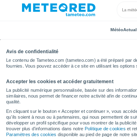
Météo
Actual
Avis de confidentialité
Le contenu de Tameteo.com (tameteo.com) a été préparé par des 
fournies. Vous pouvez accéder à ce site en utilisant les options 
Accepter les cookies et accéder gratuitement
Accueil
Italie
Province de Biella
Masserano
La publicité numérique personnalisée, basée sur des information
similaires, nous permet de financer notre activité afin de conti
Météo Masserano heur
qualité.
En cliquant sur le bouton « Accepter et continuer », vous accéde
qu'ils soient à nous ou à partenaires, qui nous permettent de sui
Météo 1 - 7 jours
Heure par heure
développer un profil spécifique pour vous montrer de la publicit
trouver plus d'informations dans notre
Politique de cookies
et re
Paramètres des cookies
disponible au pied de page de notre si