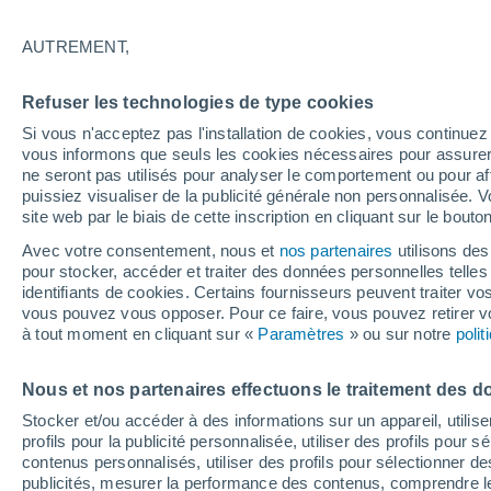
Graphique météo heure par heur
AUTREMENT,
SYMBOLE
TEMPÉRATURE
Refuser les technologies de type cookies
00
03
06
09
12
15
18
21
00
03
06
09
Si vous n'acceptez pas l'installation de cookies, vous continu
vous informons que seuls les cookies nécessaires pour assurer la
ne seront pas utilisés pour analyser le comportement ou pour af
puissiez visualiser de la publicité générale non personnalisée. V
35°
35°
site web par le biais de cette inscription en cliquant sur le bouto
33°
33°
Avec votre consentement, nous et
nos partenaires
utilisons des
pour stocker, accéder et traiter des données personnelles telles 
identifiants de cookies. Certains fournisseurs peuvent traiter vo
vous pouvez vous opposer. Pour ce faire, vous pouvez retirer
27°
à tout moment en cliquant sur «
Paramètres
» ou sur notre
poli
26°
26°
25°
25°
23°
23°
Nous et nos partenaires effectuons le traitement des d
Stocker et/ou accéder à des informations sur un appareil, utilise
profils pour la publicité personnalisée, utiliser des profils pour 
contenus personnalisés, utiliser des profils pour sélectionner
publicités, mesurer la performance des contenus, comprendre le