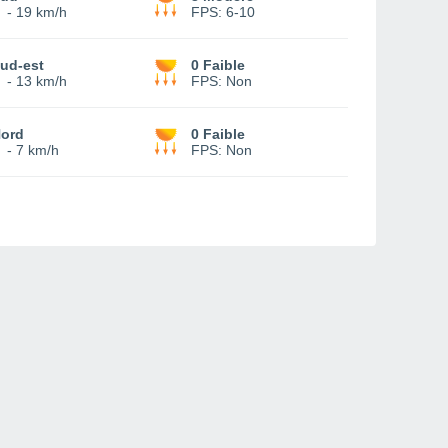
-
19 km/h
FPS:
6-10
ud-est
0 Faible
-
13 km/h
FPS:
Non
ord
0 Faible
-
7 km/h
FPS:
Non