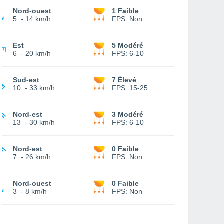
Nord-ouest
1 Faible
5
-
14 km/h
FPS:
Non
Est
5 Modéré
6
-
20 km/h
FPS:
6-10
Sud-est
7 Élevé
10
-
33 km/h
FPS:
15-25
Nord-est
3 Modéré
13
-
30 km/h
FPS:
6-10
Nord-est
0 Faible
7
-
26 km/h
FPS:
Non
Nord-ouest
0 Faible
3
-
8 km/h
FPS:
Non