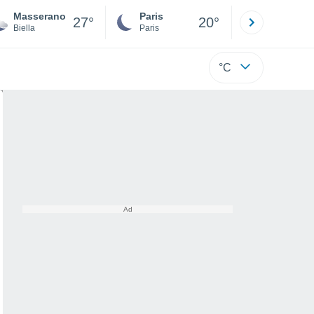
Masserano
Paris
Montpelli
27°
20°
Biella
Paris
Hérault
°C