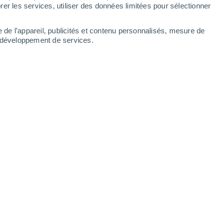
Samedi
8
er les services, utiliser des données limitées pour sélectionner
e de l’appareil, publicités et contenu personnalisés, mesure de
t développement de services.
ures
25°
Éclaircies
02:00
T. ressentie
26°
23°
Ciel dégagé
05:00
T. ressentie
24°
26°
Ensoleillé
08:00
T. ressentie
27°
33°
Ensoleillé
11:00
T. ressentie
33°