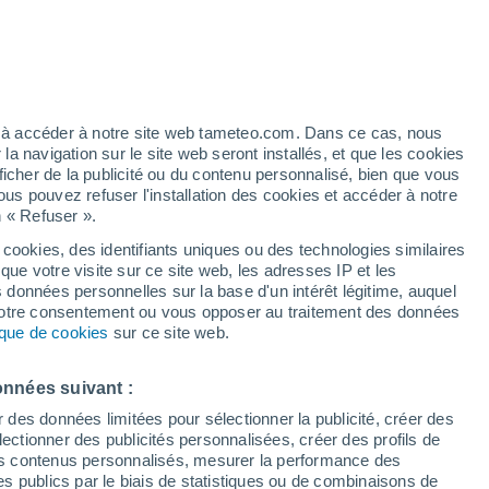
e pour Masserano
VENT
PRÉCIPITATIONS
12
15
18
21
00
03
06
09
12
15
18
21
00
ez à accéder à notre site web tameteo.com. Dans ce cas, nous
 navigation sur le site web seront installés, et que les cookies
ficher de la publicité ou du contenu personnalisé, bien que vous
ous pouvez refuser l'installation des cookies et accéder à notre
n « Refuser ».
33°
32°
 cookies, des identifiants uniques ou des technologies similaires
32°
31°
que votre visite sur ce site web, les adresses IP et les
30°
30°
s données personnelles sur la base d'un intérêt légitime, auquel
29°
29°
 votre consentement ou vous opposer au traitement des données
27°
tique de cookies
sur ce site web.
24°
24°
23°
onnées suivant :
22°
r des données limitées pour sélectionner la publicité, créer des
sélectionner des publicités personnalisées, créer des profils de
0.7
0.7
 des contenus personnalisés, mesurer la performance des
s publics par le biais de statistiques ou de combinaisons de