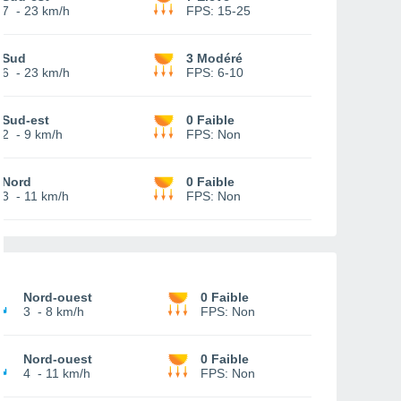
7
-
23 km/h
FPS:
15-25
Sud
3 Modéré
6
-
23 km/h
FPS:
6-10
Sud-est
0 Faible
2
-
9 km/h
FPS:
Non
Nord
0 Faible
3
-
11 km/h
FPS:
Non
Nord-ouest
0 Faible
3
-
8 km/h
FPS:
Non
Nord-ouest
0 Faible
4
-
11 km/h
FPS:
Non