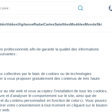
ités
Vidéos
Vigilance
Radar
Cartes
Satellites
Modèles
Monde
Ski
professionnels afin de garantir la qualité des informations
suivantes :
Heure par heure
s collectées par le biais de cookies ou de technologies
nuer à vous proposer gratuitement des contenus de très haute
e par heure
z au site web et vous acceptez l'installation de tous les cookies,
vre et d'analyser le comportement sur le site, ainsi que de
é et du contenu personnalisé en fonction de celui-ci. Vous pouvez
tirer votre consentement à tout moment en cliquant sur le bouton
te web.