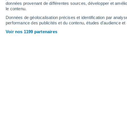
Jeudi
6
Vendredi
7
données provenant de différentes sources, développer et amélior
le contenu.
Données de géolocalisation précises et identification par analys
performance des publicités et du contenu, études d’audience e
Prévisions météo Masserano par he
Voir nos 1199 partenaires
JEUDI 06 AOÛT
Toute la journée
Éclaircies
Lever du soleil à
06h16
Coucher du soleil à
20h48
Première lueur à
05:43
Dernière lueur à
21:22
Ph. lunaire