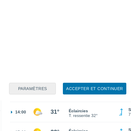
N
23°
Éclaircies
02:00
3
T. ressentie
23°
N
22°
Ciel dégagé
05:00
1
T. ressentie
22°
N
24°
Éclaircies
08:00
5
T. ressentie
25°
PARAMÈTRES
ACCEPTER ET CONTINUER
S
29°
Éclaircies
11:00
6
T. ressentie
29°
S
31°
Éclaircies
14:00
7
T. ressentie
32°
S