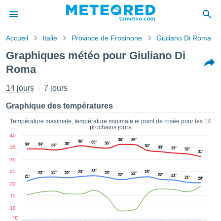
Accueil
Italie
Province de Frosinone
Giuliano Di Roma
s de
Graphiques météo pour Giuliano Di
ntialité
Roma
tenu de
eo.com
14 jours
7 jours
o.com) a
paré par
Graphique des températures
es
ionnels
Température maximale, température minimale et point de rosée pour les 14
garantir
prochains jours
ité des
40
36°
36°
36°
35°
ations
35°
35°
34°
34°
34°
34°
35
33°
33°
32°
31°
s. Vous
30
accéder
ite en
25
23°
23°
23°
23°
23°
22°
23°
22°
22°
22°
21°
21°
21°
20°
ant les
20
ions
15
ntes :
10
°C
er les