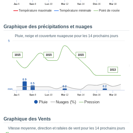
es et
Jeu
6
Sam
8
Lun
10
Mer
12
Ven
14
Dim
16
Mar
18
éder
Température maximale
Température minimale
Point de rosée
tement
licité
Graphique des précipitations et nuages
rique
alisée,
Pluie, neige et couverture nuageuse pour les 14 prochains jours
ACCEPTER
1
sur des
5
ET
ations
CONTINUER
es par le
1015
1015
1015
 cookies
 de
PARAMÈTRES
5
logies
1013
es, nous
0.9
et de
0.5
r notre
0.2
0.2
mm
 afin de
Jeu
6
Sam
8
Lun
10
Mer
12
Ven
14
Dim
16
Mar
18
r à vous
Pluie
Nuages (%)
Pression
oser
ment des
 de très
Graphique des Vents
ualité.
Vitesse moyenne, direction et rafales de vent pour les 14 prochains jours
uant sur