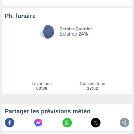
afficher
licité ou
enu
Ph. lunaire
lisé,
e vous
Dernier Quartier
Éclairée
24%
r de la
 non
lisée.
uvez
ation des
et
à notre
Lever lune
Coucher lune
 par le
00:36
17:02
 cette
ion en
sur le
«
Partager les prévisions météo
».
tre
ement,