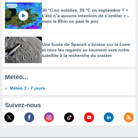
égitime,
vous
30 °C en octobre, 35 °C en septembre ? «
vous
L’été n’a aucune intention de s’arrêter » –
 Pour ce
mais le Rhin en paie le prix
ous
etirer
Une fusée de SpaceX s’écrase sur la Lune
ement
et tous les regards se tournent vers notre
 opposer
satellite à la recherche du cratère
ement
nées à
ment en
 sur «
Météo...
res
» ou
e
Météo 1 - 7 jours
que de
kies
ite web.
Suivez-nous
t nos
ires
ons le
ent des