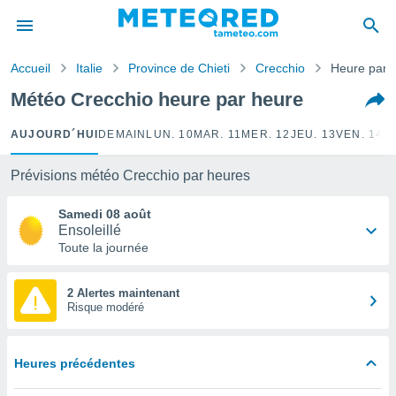
e
ntialité
Accueil
Italie
Province de Chieti
Crecchio
Heure par 
enu de
o.com
Météo Crecchio heure par heure
o.com) a
aré par
AUJOURD´HUI
DEMAIN
LUN. 10
MAR. 11
MER. 12
JEU. 13
VEN. 14
S
onnels
arantir
Prévisions météo Crecchio par heures
té des
ions
Samedi 08 août
. Vous
Ensoleillé
accéder
Toute la journée
e en
 les
2 Alertes maintenant
Risque modéré
s :
r les
s et
Heures précédentes
r
tement