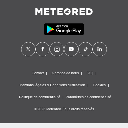
es
 :
et/ou
 à des
ions sur
eil,
des
limitées
nner la
, créer
ils pour
ité
lisée,
Contact
À propos de nous
FAQ
des
our
Mentions légales & Conditions d'utilisation
Cookies
nner des
és
Politique de confidentialité
Paramètres de confidentialité
lisées,
s profils
© 2026 Meteored. Tous droits réservés
enus
lisés,
des
our