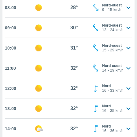
Nord-ouest
28°
08:00
cité
9
-
15
km/h
ue
lisée,
ACCEPTER
ur des
Nord-ouest
30°
09:00
ET
13
-
24
km/h
ions
CONTINUER
es par le
 cookies
Nord-ouest
31°
10:00
PARAMÈTRES
15
-
29
km/h
gies
es, nous
de
Nord-ouest
32°
11:00
14
-
29
km/h
 notre
afin de
r à vous
Nord
32°
12:00
r
16
-
33
km/h
ment des
 de très
Nord
alité.
32°
13:00
16
-
35
km/h
ant sur
n «
Nord
 et
32°
14:00
16
-
36
km/h
r »,