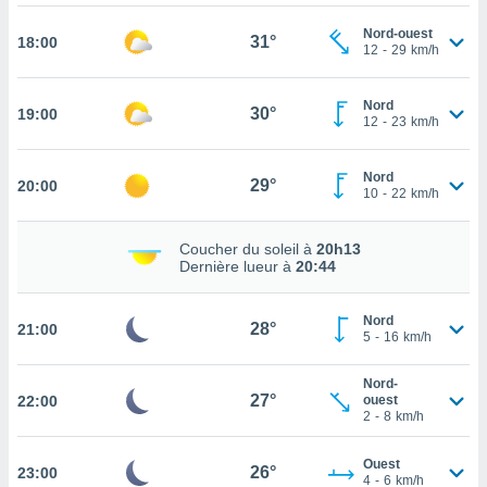
rouver
Nord-ouest
31°
18:00
12
-
29
km/h
ations
re
que de
Nord
30°
19:00
kies
12
-
23
km/h
r votre
ement à
Nord
ment en
29°
20:00
10
-
22
km/h
sur le
res des
Coucher du soleil à
20h13
kies
Dernière lueur à
20:44
le au
page de
Nord
te web.
28°
21:00
5
-
16
km/h
MENT,
Nord-
27°
22:00
ouest
 les
2
-
8
km/h
logies
e
Ouest
26°
23:00
s
4
-
6
km/h