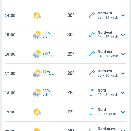
cité
ue
Nord-est
30°
14:00
13
-
39
km/h
lisée,
ACCEPTER
ur des
ET
ions
CONTINUER
Nord-est
30%
30°
15:00
es par le
0.2 mm
14
-
37
km/h
 cookies
PARAMÈTRES
gies
Nord-est
30%
29°
16:00
0.2 mm
14
-
38
km/h
es, nous
de
 notre
Nord-est
30%
29°
17:00
afin de
0.2 mm
12
-
36
km/h
r à vous
r
Nord
ment des
30%
28°
18:00
0.1 mm
10
-
31
km/h
 de très
alité.
Nord
ant sur
27°
19:00
8
-
27
km/h
n «
 et
r »,
Nord-ouest