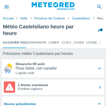
e
ntialité
Accueil
Italie
Province de Crotone
Castelsilano
Heure
enu de
o.com
Météo Castelsilano heure par
o.com) a
heure
aré par
onnels
AUJOURD´HUI
DEMAIN
MAR. 11
MER. 12
JEU. 13
VEN. 14
SAM. 15
D
arantir
té des
Prévisions météo Castelsilano par heures
ions
. Vous
Dimanche 09 août
accéder
Pluie faible, ciel variable
e en
L'après-midi
 les
s :
2 Alertes maintenant
Extrême vigilance
r les
s et
r
Heures précédentes
tement