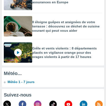
assurances en Europe
enaires
s des
 des
nts
Il éloigne guêpes et araignées de votre
 ou des
terrasse : découvrez ce déchet de cuisine
gies
courant qui peut vous aider
es pour
 accéder
r des
Grêle et vents violents : 8 départements
lles
placés en vigilance orange pour des
ue votre
orages violents à partir de 17 heures
r ce site
 IP et
Météo...
ifiants
es.
Météo 1 - 7 jours
eurs
traiter
Suivez-nous
nées
lles sur
d'un