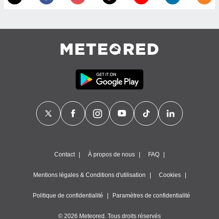
égitime,
vous
vous
 Pour ce
ous
etirer
ement
 opposer
ement
nées à
ment en
 sur «
res
» ou
e
que de
kies
Contact
À propos de nous
FAQ
ite web.
Mentions légales & Conditions d'utilisation
Cookies
t nos
ires
Politique de confidentialité
Paramètres de confidentialité
ons le
ent des
© 2026 Meteored. Tous droits réservés