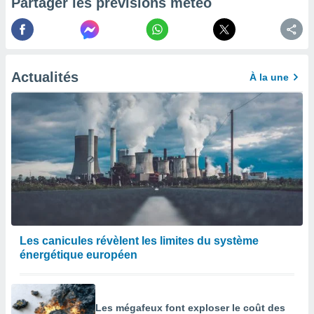
Partager les prévisions météo
afficher
licité ou
enu
lisé,
e vous
Actualités
À la une
r de la
 non
lisée.
uvez
ation des
et
à notre
 par le
 cette
ion en
Les canicules révèlent les limites du système
sur le
énergétique européen
«
».
tre
ement,
Les mégafeux font exploser le coût des