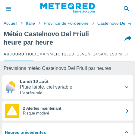
e
ntialité
Accueil
Italie
Province de Pordenone
Castelnovo Del Friul
enu de
o.com
Météo Castelnovo Del Friuli
o.com) a
heure par heure
aré par
onnels
AUJOURD´HUI
DEMAIN
MER. 12
JEU. 13
VEN. 14
SAM. 15
DIM. 16
LU
arantir
té des
Prévisions météo Castelnovo Del Friuli par heures
ions
. Vous
Lundi 10 août
accéder
Pluie faible, ciel variable
e en
L'après-midi
 les
s :
2 Alertes maintenant
Risque modéré
r les
s et
r
Heures précédentes
tement