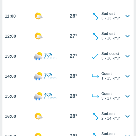
cité
ue
Sud-est
26°
11:00
3
-
13
km/h
lisée,
ACCEPTER
ur des
ET
ions
CONTINUER
Sud-est
27°
12:00
es par le
3
-
16
km/h
 cookies
PARAMÈTRES
gies
Sud-ouest
30%
27°
13:00
0.3 mm
3
-
16
km/h
es, nous
de
 notre
Ouest
30%
28°
14:00
afin de
0.2 mm
1
-
15
km/h
r à vous
r
Ouest
ment des
40%
28°
15:00
0.2 mm
3
-
17
km/h
 de très
alité.
Sud-est
ant sur
28°
16:00
2
-
14
km/h
n «
 et
r »,
Sud-est