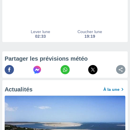
afficher
licité ou
enu
lisé,
e vous
Lever lune
Coucher lune
r de la
02:33
19:19
 non
lisée.
uvez
Partager les prévisions météo
ation des
et
à notre
 par le
Actualités
 cette
À la une
ion en
sur le
«
».
tre
ement,