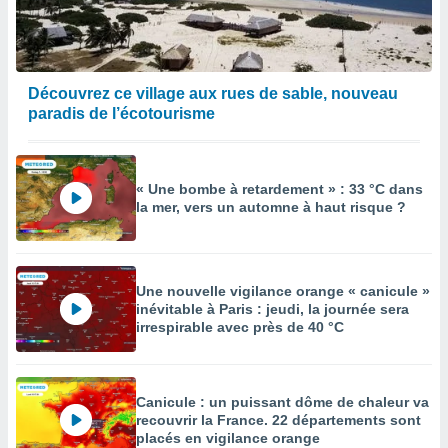
enaires
s des
 des
nts
Découvrez ce village aux rues de sable, nouveau
 ou des
paradis de l’écotourisme
gies
es pour
 accéder
r des
« Une bombe à retardement » : 33 °C dans
la mer, vers un automne à haut risque ?
lles
ue votre
r ce site
 IP et
Une nouvelle vigilance orange « canicule »
ifiants
inévitable à Paris : jeudi, la journée sera
es.
irrespirable avec près de 40 °C
eurs
traiter
Canicule : un puissant dôme de chaleur va
nées
recouvrir la France. 22 départements sont
lles sur
placés en vigilance orange
d'un