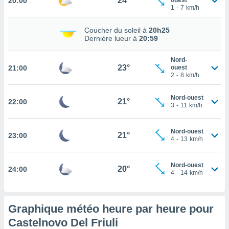
24°
20:00
ouest
rouver
1
-
7
km/h
ations
Coucher du soleil à
20h25
re
Dernière lueur à
20:59
que de
kies
Nord-
r votre
23°
21:00
ouest
ement à
2
-
8
km/h
ment en
sur le
Nord-ouest
21°
22:00
3
-
11
km/h
res des
kies
Nord-ouest
le au
21°
23:00
4
-
13
km/h
page de
te web.
Nord-ouest
20°
24:00
4
-
14
km/h
MENT,
 les
logies
Graphique météo heure par heure pour
e
Castelnovo Del Friuli
s