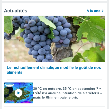
afficher
licité ou
enu
Actualités
À la une
lisé,
e vous
r de la
 non
lisée.
uvez
ation des
et
à notre
Le réchauffement climatique modifie le goût de nos
 par le
aliments
 cette
ion en
sur le
«
30 °C en octobre, 35 °C en septembre ? «
L’été n’a aucune intention de s’arrêter » –
».
mais le Rhin en paie le prix
tre
ement,