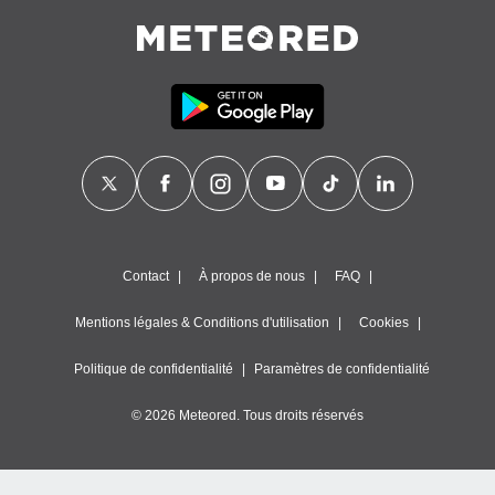
égitime,
vous
vous
 Pour ce
ous
etirer
ement
 opposer
ement
nées à
ment en
 sur «
Contact
À propos de nous
FAQ
res
» ou
e
Mentions légales & Conditions d'utilisation
Cookies
que de
kies
ite web.
Politique de confidentialité
Paramètres de confidentialité
t nos
© 2026 Meteored. Tous droits réservés
ires
ons le
ent des