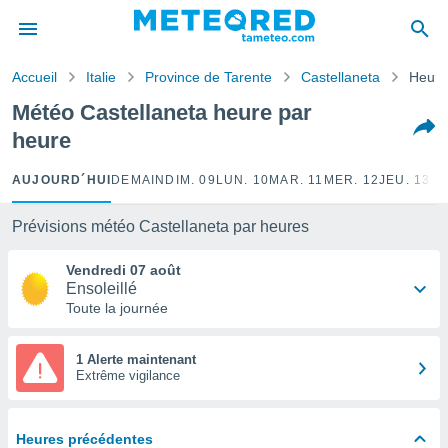
e
ntialité
Accueil
Italie
Province de Tarente
Castellaneta
Heure
enu de
o.com
Météo Castellaneta heure par
o.com) a
heure
aré par
onnels
AUJOURD´HUI
DEMAIN
DIM. 09
LUN. 10
MAR. 11
MER. 12
JEU. 13
VE
arantir
té des
Prévisions météo Castellaneta par heures
ions
. Vous
Vendredi 07 août
accéder
Ensoleillé
e en
Toute la journée
 les
s :
1 Alerte maintenant
Extrême vigilance
r les
s et
r
Heures précédentes
tement