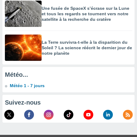
enaires
Une fusée de SpaceX s’écrase sur la Lune
s des
et tous les regards se tournent vers notre
 des
satellite à la recherche du cratère
nts
 ou des
gies
es pour
La Terre survivra-t-elle à la disparition du
 accéder
Soleil ? La science réécrit le dernier jour de
notre planète
r des
lles
ue votre
Météo...
r ce site
Météo 1 - 7 jours
 IP et
ifiants
es.
Suivez-nous
eurs
traiter
nées
lles sur
d'un