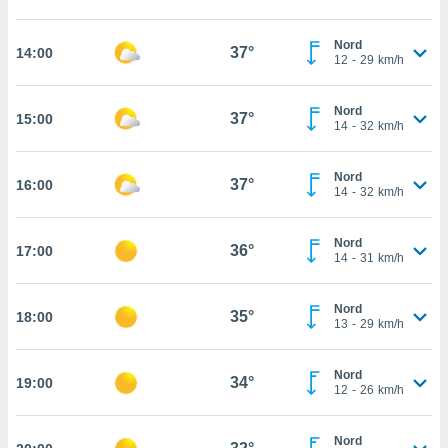
cité
ue
Nord
37°
14:00
12
-
29
km/h
lisée,
ACCEPTER
ur des
ET
ions
CONTINUER
Nord
37°
15:00
es par le
14
-
32
km/h
 cookies
PARAMÈTRES
gies
Nord
37°
16:00
14
-
32
km/h
es, nous
de
 notre
Nord
36°
17:00
afin de
14
-
31
km/h
r à vous
r
Nord
ment des
35°
18:00
13
-
29
km/h
 de très
alité.
Nord
ant sur
34°
19:00
12
-
26
km/h
n «
 et
r »,
Nord