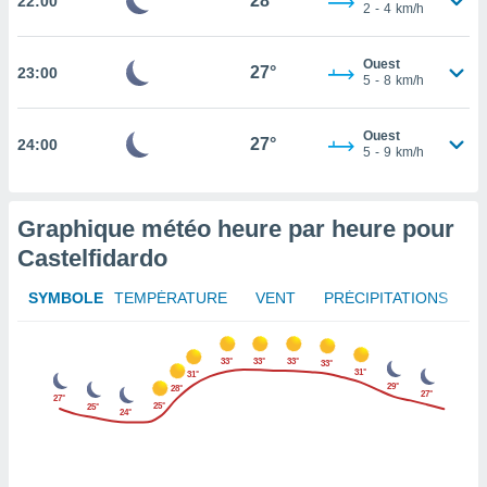
28°
22:00
2
-
4
km/h
rouver
ations
Ouest
27°
23:00
re
5
-
8
km/h
que de
kies
Ouest
r votre
27°
24:00
5
-
9
km/h
ement à
ment en
sur le
Graphique météo heure par heure pour
res des
Castelfidardo
kies
le au
SYMBOLE
TEMPÉRATURE
VENT
PRÉCIPITATIONS
page de
te web.
33°
33°
33°
33°
MENT,
31°
31°
29°
28°
27°
27°
25°
25°
 les
24°
logies
e
s