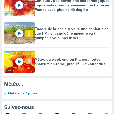
Canicule : des prévisions météorologiques
inquiétantes pour la semaine prochaine en
enaires
France avec plus de 40 degrés
s des
 des
nts
 ou des
Encore de la chaleur voire une canicule en
gies
vue ! Mais jusqu'où le mercure va-t-il
es pour
grimper ? Voici nos infos
 accéder
r des
lles
ue votre
Météo du week-end en France : fortes
r ce site
chaleurs en force, jusqu'à 38°C attendus
 IP et
ifiants
es.
Météo...
eurs
Météo 1 - 7 jours
traiter
nées
Suivez-nous
lles sur
d'un