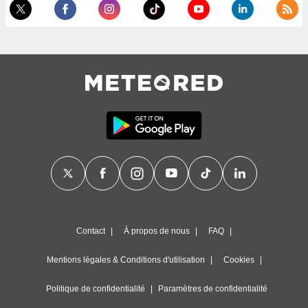
égitime,
vous
vous
 Pour ce
ous
etirer
ement
 opposer
ement
nées à
ment en
 sur «
res
» ou
e
que de
kies
ite web.
Contact
À propos de nous
FAQ
t nos
Mentions légales & Conditions d'utilisation
Cookies
ires
ons le
Politique de confidentialité
Paramètres de confidentialité
ent des