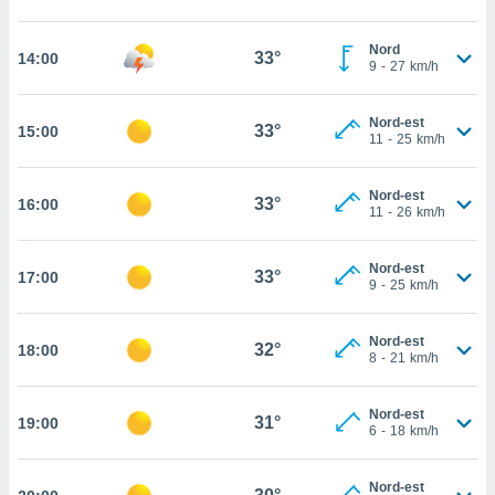
cité
ue
Nord
33°
14:00
9
-
27
km/h
lisée,
ACCEPTER
ur des
ET
ions
CONTINUER
Nord-est
33°
15:00
es par le
11
-
25
km/h
 cookies
PARAMÈTRES
gies
Nord-est
33°
16:00
11
-
26
km/h
es, nous
de
 notre
Nord-est
33°
17:00
afin de
9
-
25
km/h
r à vous
r
Nord-est
ment des
32°
18:00
8
-
21
km/h
 de très
alité.
Nord-est
ant sur
31°
19:00
6
-
18
km/h
n «
 et
r »,
Nord-est