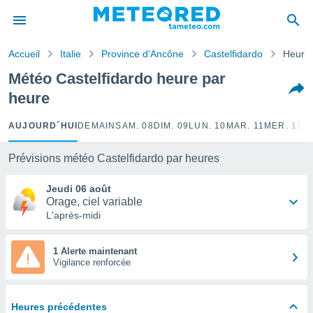
e
ntialité
Accueil
Italie
Province d'Ancône
Castelfidardo
Heure 
enu de
o.com
Météo Castelfidardo heure par
o.com) a
heure
aré par
onnels
AUJOURD´HUI
DEMAIN
SAM. 08
DIM. 09
LUN. 10
MAR. 11
MER. 12
J
arantir
té des
Prévisions météo Castelfidardo par heures
ions
. Vous
Jeudi 06 août
accéder
Orage, ciel variable
e en
L'après-midi
 les
s :
1 Alerte maintenant
Vigilance renforcée
r les
s et
r
Heures précédentes
tement