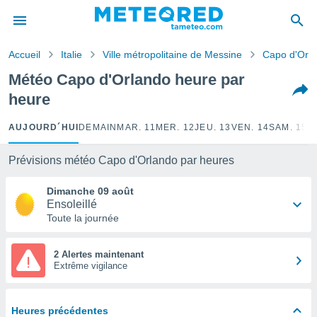
e
ntialité
Accueil
Italie
Ville métropolitaine de Messine
Capo d'Orl
enu de
o.com
Météo Capo d'Orlando heure par
o.com) a
heure
aré par
onnels
AUJOURD´HUI
DEMAIN
MAR. 11
MER. 12
JEU. 13
VEN. 14
SAM. 15
D
arantir
té des
Prévisions météo Capo d'Orlando par heures
ions
. Vous
Dimanche 09 août
accéder
Ensoleillé
e en
Toute la journée
 les
s :
2 Alertes maintenant
Extrême vigilance
r les
s et
r
Heures précédentes
tement