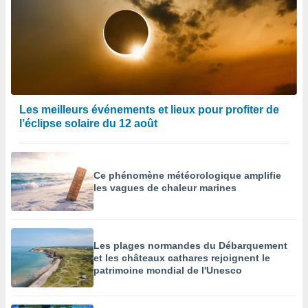
enaires
s des
 des
nts
 ou des
gies
es pour
 accéder
Les meilleurs événements et lieux pour profiter de
r des
l’éclipse solaire du 12 août
lles
ue votre
r ce site
Ce phénomène météorologique amplifie
les vagues de chaleur marines
 IP et
ifiants
es.
Les plages normandes du Débarquement
eurs
et les châteaux cathares rejoignent le
traiter
patrimoine mondial de l'Unesco
nées
lles sur
d'un