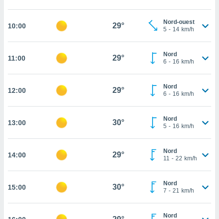
cité
ue
Nord-ouest
29°
10:00
5
-
14
km/h
lisée,
ACCEPTER
ur des
ET
ions
CONTINUER
Nord
29°
11:00
es par le
6
-
16
km/h
 cookies
PARAMÈTRES
gies
Nord
29°
12:00
6
-
16
km/h
es, nous
de
 notre
Nord
30°
13:00
afin de
5
-
16
km/h
r à vous
r
Nord
ment des
29°
14:00
11
-
22
km/h
 de très
alité.
Nord
ant sur
30°
15:00
7
-
21
km/h
n «
 et
r »,
Nord