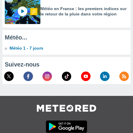
égitime,
Météo en France : les premiers indices sur
vous
le retour de la pluie dans votre région
vous
 Pour ce
ous
etirer
Météo...
ement
Météo 1 - 7 jours
 opposer
ement
nées à
Suivez-nous
ment en
 sur «
res
» ou
e
que de
kies
ite web.
t nos
ires
ons le
ent des