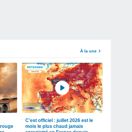
À la une
C'est officiel : juillet 2026 est le
 rouge
mois le plus chaud jamais