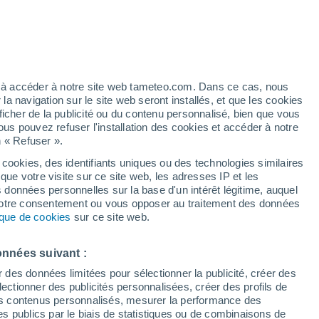
 pour Calcata
VENT
PRÉCIPITATIONS
12
15
18
21
00
03
06
09
12
15
18
21
00
ez à accéder à notre site web tameteo.com. Dans ce cas, nous
 navigation sur le site web seront installés, et que les cookies
ficher de la publicité ou du contenu personnalisé, bien que vous
ous pouvez refuser l'installation des cookies et accéder à notre
n « Refuser ».
37°
36°
 cookies, des identifiants uniques ou des technologies similaires
35°
que votre visite sur ce site web, les adresses IP et les
34°
33°
s données personnelles sur la base d'un intérêt légitime, auquel
31°
31°
 votre consentement ou vous opposer au traitement des données
29°
tique de cookies
sur ce site web.
27°
26°
26°
25°
onnées suivant :
23°
r des données limitées pour sélectionner la publicité, créer des
sélectionner des publicités personnalisées, créer des profils de
0.9
 des contenus personnalisés, mesurer la performance des
s publics par le biais de statistiques ou de combinaisons de