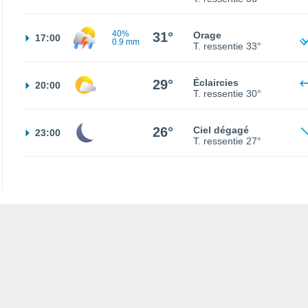
40%
31°
Orage
17:00
0.9 mm
T. ressentie
33°
29°
Éclaircies
20:00
T. ressentie
30°
26°
Ciel dégagé
23:00
T. ressentie
27°