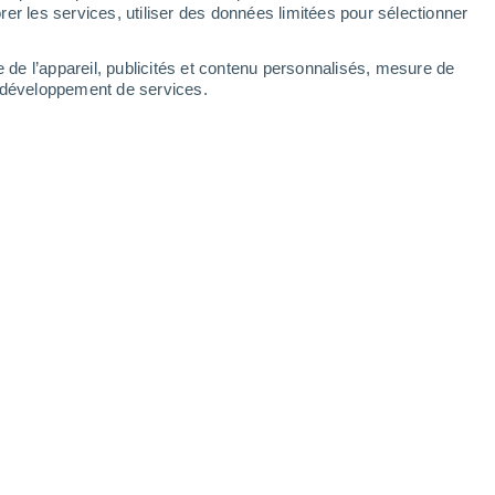
Samedi
8
er les services, utiliser des données limitées pour sélectionner
e de l’appareil, publicités et contenu personnalisés, mesure de
t développement de services.
s
25°
Ciel dégagé
02:00
T. ressentie
26°
22°
Ciel dégagé
05:00
T. ressentie
24°
26°
Ensoleillé
08:00
T. ressentie
27°
33°
Ensoleillé
11:00
T. ressentie
33°