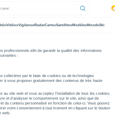
ités
Vidéos
Vigilance
Radar
Cartes
Satellites
Modèles
Monde
Ski
professionnels afin de garantir la qualité des informations
suivantes :
eure par heure
s collectées par le biais de cookies ou de technologies
nuer à vous proposer gratuitement des contenus de très haute
ar heure
z au site web et vous acceptez l'installation de tous les cookies,
vre et d'analyser le comportement sur le site, ainsi que de
é et du contenu personnalisé en fonction de celui-ci. Vous pouvez
tirer votre consentement à tout moment en cliquant sur le bouton
te web.