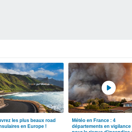
vrez les plus beaux road
Météo en France : 4
insulaires en Europe !
départements en vigilance