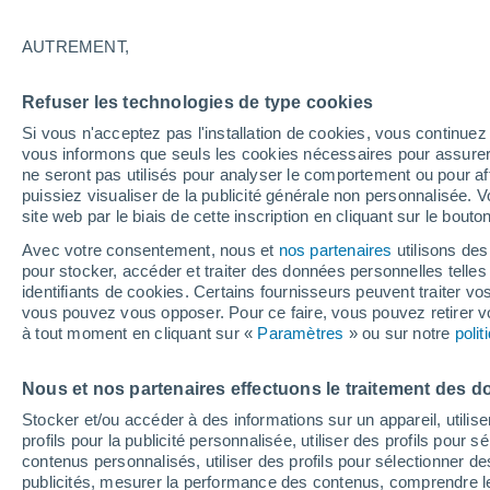
Graphique météo heure par heure
AUTREMENT,
SYMBOLE
TEMPÉRATURE
Refuser les technologies de type cookies
00
03
06
09
12
15
18
21
00
03
06
09
Si vous n'acceptez pas l'installation de cookies, vous continu
vous informons que seuls les cookies nécessaires pour assurer la
ne seront pas utilisés pour analyser le comportement ou pour af
puissiez visualiser de la publicité générale non personnalisée. V
site web par le biais de cette inscription en cliquant sur le bouto
37°
36°
Avec votre consentement, nous et
nos partenaires
utilisons des
pour stocker, accéder et traiter des données personnelles telles 
33°
32°
identifiants de cookies. Certains fournisseurs peuvent traiter vo
vous pouvez vous opposer. Pour ce faire, vous pouvez retirer
à tout moment en cliquant sur «
Paramètres
» ou sur notre
poli
28°
27°
26°
26°
25°
24°
Nous et nos partenaires effectuons le traitement des d
22°
Stocker et/ou accéder à des informations sur un appareil, utilise
profils pour la publicité personnalisée, utiliser des profils pour 
contenus personnalisés, utiliser des profils pour sélectionner
0.1
publicités, mesurer la performance des contenus, comprendre le