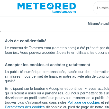
Météo
Actual
Avis de confidentialité
Le contenu de Tameteo.com (tameteo.com) a été préparé par des 
fournies. Vous pouvez accéder à ce site en utilisant les options 
Accepter les cookies et accéder gratuitement
Accueil
Italie
Province de Viterbe
Calcata
H
La publicité numérique personnalisée, basée sur des information
similaires, nous permet de financer notre activité afin de conti
Météo Calcata heure p
qualité.
En cliquant sur le bouton « Accepter et continuer », vous accéde
qu'ils soient à nous ou à partenaires, qui nous permettent de sui
Météo 1 - 7 jours
Heure par heure
développer un profil spécifique pour vous montrer de la publicit
trouver plus d'informations dans notre
Politique de cookies
et re
Paramètres des cookies
disponible au pied de page de notre si