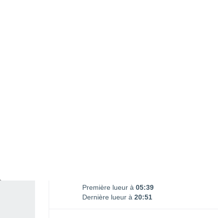
Coucher lune
15:57
SAMEDI 08 AOÛT
1 Alerte après-demain
Extrême vigilance
L'après-midi
Orage, ciel variable
Lever du soleil à
06h10
Coucher du soleil à
20h20
Première lueur à
05:39
Dernière lueur à
20:51