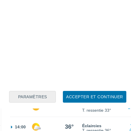
25°
Ciel dégagé
02:00
T. ressentie
26°
23°
Ciel dégagé
05:00
T. ressentie
24°
26°
Ensoleillé
08:00
T. ressentie
27°
PARAMÈTRES
ACCEPTER ET CONTINUER
33°
Ensoleillé
11:00
T. ressentie
33°
36°
Éclaircies
14:00
T. ressentie
36°