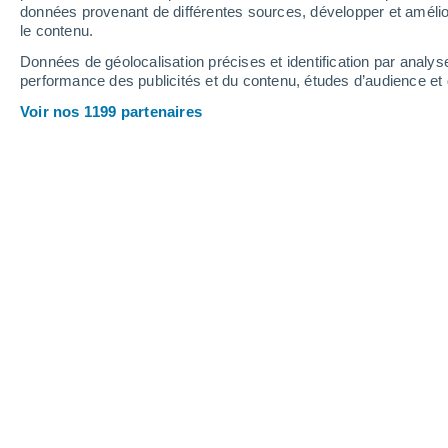
Jeudi
6
Vendredi
7
données provenant de différentes sources, développer et amélior
le contenu.
Données de géolocalisation précises et identification par analys
performance des publicités et du contenu, études d’audience e
Prévisions météo Calcata par heure
Voir nos 1199 partenaires
JEUDI 06 AOÛT
1 Alerte maintenant
Extrême vigilance
L'après-midi
Pluie faible, ciel variable
Lever du soleil à
06h08
Coucher du soleil à
20h23
Première lueur à
05:37
Dernière lueur à
20:54