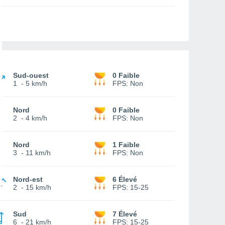
Sud-ouest
0 Faible
1
-
5 km/h
FPS:
Non
Nord
0 Faible
2
-
4 km/h
FPS:
Non
Nord
1 Faible
3
-
11 km/h
FPS:
Non
Nord-est
6 Élevé
2
-
15 km/h
FPS:
15-25
Sud
7 Élevé
6
-
21 km/h
FPS:
15-25