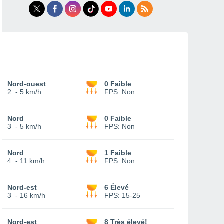
Nord-ouest
0 Faible
2
-
5 km/h
FPS:
Non
Nord
0 Faible
3
-
5 km/h
FPS:
Non
Nord
1 Faible
4
-
11 km/h
FPS:
Non
Nord-est
6 Élevé
3
-
16 km/h
FPS:
15-25
Nord-est
8 Très élevé!