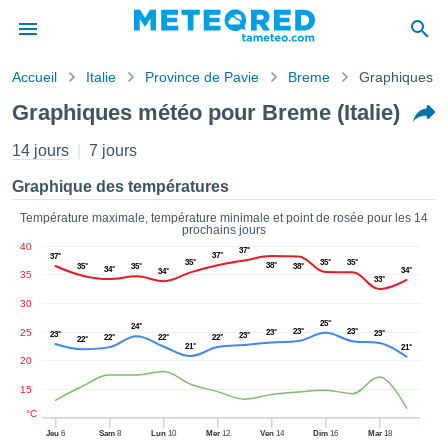
Accueil
Italie
Province de Pavie
Breme
Graphiques m
s de
Graphiques météo pour Breme (Italie)
ntialité
tenu de
14 jours
7 jours
eo.com
o.com) a
Graphique des températures
paré par
es
Température maximale, température minimale et point de rosée pour les 14
prochains jours
ionnels
40
37°
garantir
37°
37°
35°
35°
35°
38°
35°
35°
38°
34°
ité des
34°
34°
35
33°
ations
30
s. Vous
25°
24°
accéder
25
23°
23°
23°
23°
23°
23°
22°
22°
22°
22°
ite en
21°
21°
20
ant les
ions
15
ntes :
°C
Jeu
6
Sam
8
Lun
10
Mer
12
Ven
14
Dim
16
Mar
18
er les