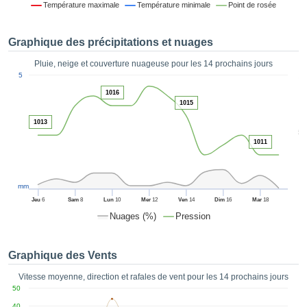
Température maximale
Température minimale
Point de rosée
es et
éder
tement
Graphique des précipitations et nuages
licité
Pluie, neige et couverture nuageuse pour les 14 prochains jours
rique
1
5
alisée,
ACCEPTER
1016
sur des
ET
1015
ations
CONTINUER
es par le
1013
5
 cookies
1011
 de
PARAMÈTRES
logies
es, nous
et de
mm
r notre
Jeu
6
Sam
8
Lun
10
Mer
12
Ven
14
Dim
16
Mar
18
 afin de
Nuages (%)
Pression
r à vous
oser
ment des
Graphique des Vents
 de très
ualité.
Vitesse moyenne, direction et rafales de vent pour les 14 prochains jours
50
uant sur
40