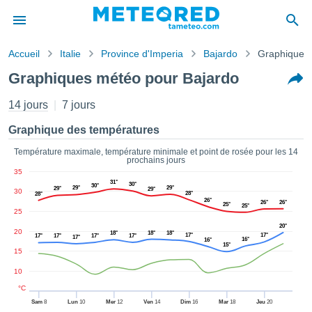
Accueil
Italie
Province d'Imperia
Bajardo
Graphiques
s de
Graphiques météo pour Bajardo
ntialité
tenu de
14 jours
7 jours
eo.com
o.com) a
Graphique des températures
paré par
es
Température maximale, température minimale et point de rosée pour les 14
prochains jours
ionnels
35
garantir
31°
30°
30°
29°
29°
ité des
29°
29°
30
28°
28°
26°
ations
26°
26°
25°
25°
25
s. Vous
20°
accéder
20
18°
18°
18°
17°
17°
17°
17°
17°
17°
17°
16°
16°
ite en
15°
15
ant les
ions
10
ntes :
°C
Sam
8
Lun
10
Mer
12
Ven
14
Dim
16
Mar
18
Jeu
20
er les