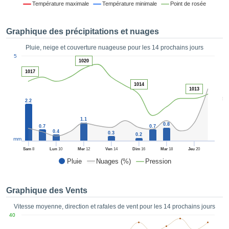
Température maximale
Température minimale
Point de rosée
es et
éder
tement
Graphique des précipitations et nuages
licité
Pluie, neige et couverture nuageuse pour les 14 prochains jours
rique
1
5
alisée,
1020
ACCEPTER
sur des
1017
ET
ations
CONTINUER
1014
es par le
1013
5
 cookies
2.2
 de
PARAMÈTRES
logies
1.1
0.8
0.7
0.7
es, nous
0.4
0.3
0.2
et de
mm
r notre
Sam
8
Lun
10
Mer
12
Ven
14
Dim
16
Mar
18
Jeu
20
 afin de
Pluie
Nuages (%)
Pression
r à vous
oser
ment des
Graphique des Vents
 de très
ualité.
Vitesse moyenne, direction et rafales de vent pour les 14 prochains jours
40
uant sur