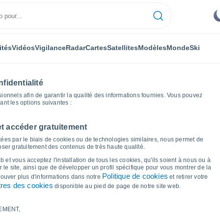
ités
Vidéos
Vigilance
Radar
Cartes
Satellites
Modèles
Monde
Ski
fidentialité
nnels afin de garantir la qualité des informations fournies. Vous pouvez
sant les options suivantes :
et accéder gratuitement
raphiques météo
ées par le biais de cookies ou de technologies similaires, nous permet de
poser gratuitement des contenus de très haute qualité.
r Apice
 et vous acceptez l'installation de tous les cookies, qu'ils soient à nous ou à
 le site, ainsi que de développer un profil spécifique pour vous montrer de la
Politique de cookies
trouver plus d'informations dans notre
et retirer votre
res des cookies
disponible au pied de page de notre site web.
EMENT,
le et point de rosée pour les 14 prochains jours