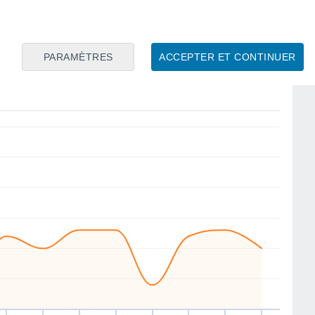
NE
W
W
W
W
N
W
W
PARAMÈTRES
ACCEPTER ET CONTINUER
en
14
Sam
15
Dim
16
Lun
17
Mar
18
Mer
19
Jeu
20
Ven
21
ent
Vitesse moyenne du vent