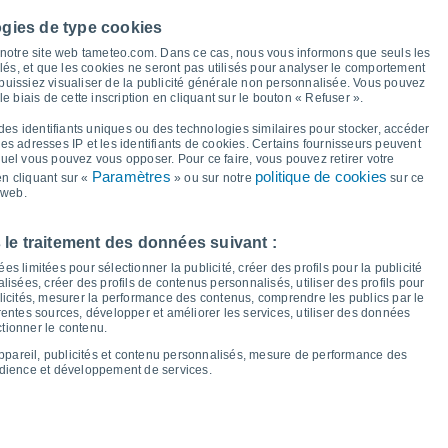
36°
35°
36°
35°
ogies de type cookies
35°
34°
32°
31°
à notre site web tameteo.com. Dans ce cas, nous vous informons que seuls les
llés, et que les cookies ne seront pas utilisés pour analyser le comportement
 puissiez visualiser de la publicité générale non personnalisée. Vous pouvez
22°
21°
le biais de cette inscription en cliquant sur le bouton « Refuser ».
21°
21°
20°
20°
20°
19°
des identifiants uniques ou des technologies similaires pour stocker, accéder
 les adresses IP et les identifiants de cookies. Certains fournisseurs peuvent
quel vous pouvez vous opposer. Pour ce faire, vous pouvez retirer votre
Paramètres
politique de cookies
n cliquant sur «
» ou sur notre
sur ce
 web.
en
14
Sam
15
Dim
16
Lun
17
Mar
18
Mer
19
Jeu
20
Ven
21
 le traitement des données suivant :
empérature minimale
Point de rosée
s limitées pour sélectionner la publicité, créer des profils pour la publicité
lisées, créer des profils de contenus personnalisés, utiliser des profils pour
icités, mesurer la performance des contenus, comprendre les publics par le
entes sources, développer et améliorer les services, utiliser des données
ctionner le contenu.
nuageuse pour les 14 prochains jours
appareil, publicités et contenu personnalisés, mesure de performance des
100
udience et développement de services.
16
75