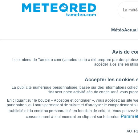
Météo
Actual
Avis de con
Le contenu de Tameteo.com (tameteo.com) a été préparé par des professio
accéder à ce site en utili
Accepter les cookies 
Accueil
Italie
Province de Bénévent
Apice
G
La publicité numérique personnalisée, basée sur des informations collect
financer notre activité afin de continuer à vous pro
Graphiques météo pou
En cliquant sur le bouton « Accepter et continuer », vous accédez au site web
partenaires, qui nous permettent de suivre et d'analyser le comportement sur
publicité et du contenu personnalisé en fonction de celui-ci. Vous pouvez 
14 jours
7 jours
Paramèt
consentement à tout moment en cliquant sur le bouton
Graphique des températures
AUTR
Température maximale, température minima