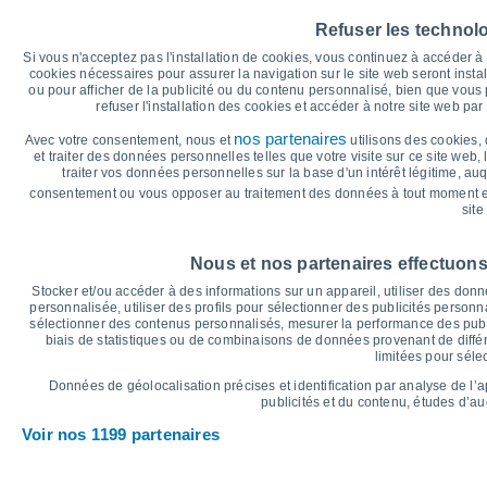
39°
40
38°
38°
38°
37°
35°
Refuser les technol
35
Si vous n'acceptez pas l'installation de cookies, vous continuez à accéder 
30
cookies nécessaires pour assurer la navigation sur le site web seront insta
24°
ou pour afficher de la publicité ou du contenu personnalisé, bien que vous
25
23°
23°
23°
23°
21°
refuser l'installation des cookies et accéder à notre site web par 
20
nos partenaires
Avec votre consentement, nous et
utilisons des cookies, 
15
et traiter des données personnelles telles que votre visite sur ce site web,
traiter vos données personnelles sur la base d'un intérêt légitime, au
10
consentement ou vous opposer au traitement des données à tout moment e
5
site
°C
Sam
8
Dim
9
Lun
10
Mar
11
Mer
12
Jeu
13
V
Nous et nos partenaires effectuons
Température maximale
T
Stocker et/ou accéder à des informations sur un appareil, utiliser des donnée
personnalisée, utiliser des profils pour sélectionner des publicités personna
sélectionner des contenus personnalisés, mesurer la performance des publ
biais de statistiques ou de combinaisons de données provenant de différ
Graphique des précipitations et nuages
limitées pour séle
Pluie, neige et couverture 
Données de géolocalisation précises et identification par analyse de l’
5
publicités et du contenu, études d’a
Voir nos 1199 partenaires
1017
10
1015
1015