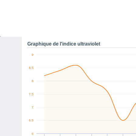
0
W
NE
W
NW
N
NE
km/h
Sam
8
Dim
9
Lun
10
Mar
11
Mer
12
Jeu
13
V
Rafales maximales de v
Graphique de l'indice ultraviolet
9
8.5
8
7.5
7
6.5
6