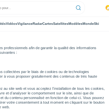
ités
Vidéos
Vigilance
Radar
Cartes
Satellites
Modèles
Monde
Ski
professionnels afin de garantir la qualité des informations
suivantes :
eure
s collectées par le biais de cookies ou de technologies
nuer à vous proposer gratuitement des contenus de très haute
par heure
z au site web et vous acceptez l'installation de tous les cookies,
vre et d'analyser le comportement sur le site, ainsi que de
é et du contenu personnalisé en fonction de celui-ci. Vous pouvez
tirer votre consentement à tout moment en cliquant sur le bouton
te web.