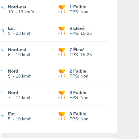
Nord-est
1 Faible
10
-
19 km/h
FPS:
Non
Est
6 Élevé
9
-
23 km/h
FPS:
15-25
Nord-est
7 Élevé
6
-
19 km/h
FPS:
15-25
Nord
2 Faible
9
-
18 km/h
FPS:
Non
Nord
0 Faible
7
-
14 km/h
FPS:
Non
Est
0 Faible
5
-
10 km/h
FPS:
Non