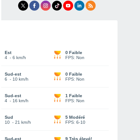
Est
0 Faible
4
-
6 km/h
FPS:
Non
Sud-est
0 Faible
6
-
10 km/h
FPS:
Non
Sud-est
1 Faible
4
-
16 km/h
FPS:
Non
Sud
5 Modéré
10
-
21 km/h
FPS:
6-10
Sud-est
9 Très élevé!