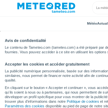
Météo
Actual
Avis de confidentialité
Le contenu de Tameteo.com (tameteo.com) a été préparé par des 
fournies. Vous pouvez accéder à ce site en utilisant les options 
Accepter les cookies et accéder gratuitement
Accueil
Inde
Pendjab
Shutrana
Heure par h
La publicité numérique personnalisée, basée sur des information
similaires, nous permet de financer notre activité afin de conti
Météo Shutrana heure 
qualité.
En cliquant sur le bouton « Accepter et continuer », vous accéde
qu'ils soient à nous ou à partenaires, qui nous permettent de sui
Météo 1 - 7 jours
Heure par heure
développer un profil spécifique pour vous montrer de la publicit
trouver plus d'informations dans notre
Politique de cookies
et re
Paramètres des cookies
disponible au pied de page de notre si