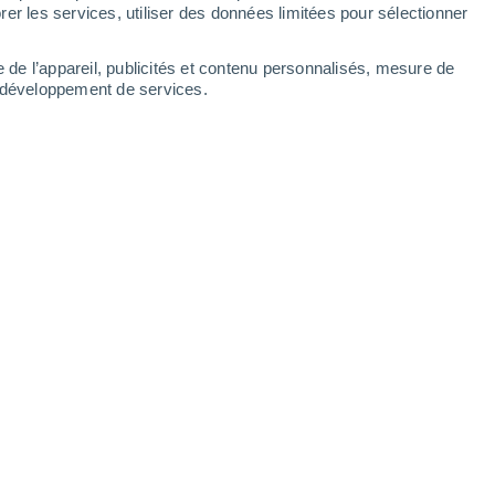
er les services, utiliser des données limitées pour sélectionner
e de l’appareil, publicités et contenu personnalisés, mesure de
t développement de services.
es
29°
Éclaircies
01:30
T. ressentie
36°
28°
Éclaircies
04:30
T. ressentie
34°
80%
27°
Pluie modérée
07:30
7.4 mm
T. ressentie
30°
30%
28°
Pluie faible
10:30
0.1 mm
T. ressentie
33°
30%