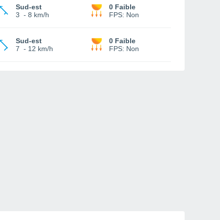
Sud-est
0 Faible
3
-
8 km/h
FPS:
Non
Sud-est
0 Faible
7
-
12 km/h
FPS:
Non