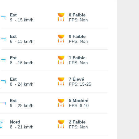
Est
0 Faible
9
-
15 km/h
FPS:
Non
Est
0 Faible
6
-
13 km/h
FPS:
Non
Est
1 Faible
8
-
16 km/h
FPS:
Non
Est
7 Élevé
8
-
24 km/h
FPS:
15-25
Est
5 Modéré
9
-
28 km/h
FPS:
6-10
Nord
2 Faible
8
-
21 km/h
FPS:
Non