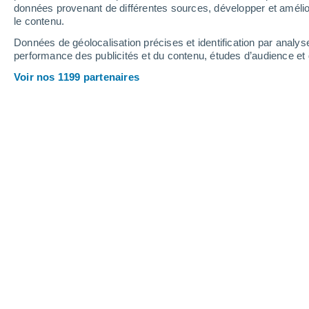
Jeudi
6
Vendredi
7
données provenant de différentes sources, développer et amélior
le contenu.
Données de géolocalisation précises et identification par analys
performance des publicités et du contenu, études d’audience e
Prévisions météo Shutrana par heur
Voir nos 1199 partenaires
JEUDI 06 AOÛT
L'après-midi
Pluie modérée, ciel variable
Lever du soleil à
05h47
Coucher du soleil à
19h14
Première lueur à
05:21
Dernière lueur à
19:40
Ph. lunaire