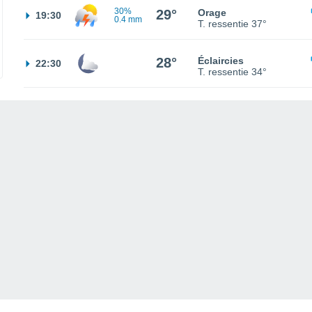
30%
29°
Orage
19:30
0.4 mm
T. ressentie
37°
28°
Éclaircies
22:30
T. ressentie
34°