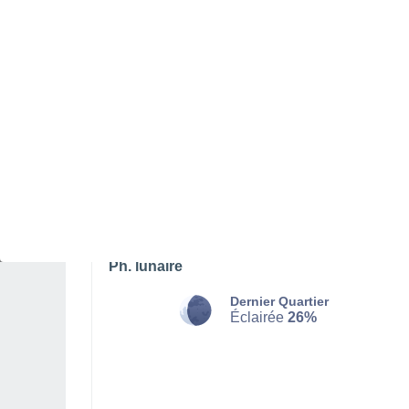
SAMEDI 08 AOÛT
L'après-midi
Orage, ciel variable
Lever du soleil à
05h48
Coucher du soleil à
19h13
Première lueur à
05:23
Dernière lueur à
19:38
Ph. lunaire
Dernier Quartier
Éclairée
26%