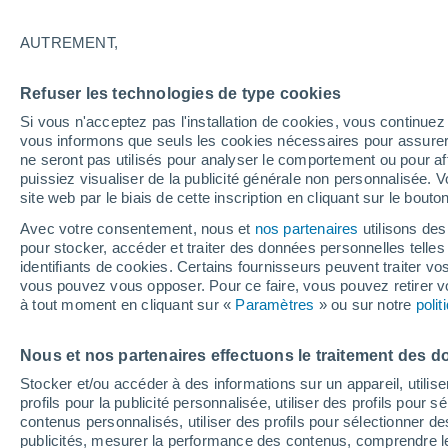
Graphique météo heure par heure
AUTREMENT,
SYMBOLE
TEMPÉRATURE
Refuser les technologies de type cookies
00
03
06
09
12
15
18
21
00
03
06
09
Si vous n'acceptez pas l'installation de cookies, vous continu
vous informons que seuls les cookies nécessaires pour assurer la
ne seront pas utilisés pour analyser le comportement ou pour af
puissiez visualiser de la publicité générale non personnalisée. V
site web par le biais de cette inscription en cliquant sur le bouto
Avec votre consentement, nous et
nos partenaires
utilisons des
pour stocker, accéder et traiter des données personnelles telles 
identifiants de cookies. Certains fournisseurs peuvent traiter vo
vous pouvez vous opposer. Pour ce faire, vous pouvez retirer
30°
30°
à tout moment en cliquant sur «
Paramètres
» ou sur notre
poli
29°
28°
28°
27°
27°
26°
26°
26°
26°
Nous et nos partenaires effectuons le traitement des d
Stocker et/ou accéder à des informations sur un appareil, utilise
7.4
profils pour la publicité personnalisée, utiliser des profils pour 
contenus personnalisés, utiliser des profils pour sélectionner
1.7
publicités, mesurer la performance des contenus, comprendre le
0.1
0.1
0.1