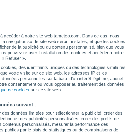
 pour Shutrana
VENT
PRÉCIPITATIONS
12
15
18
21
00
03
06
09
12
15
18
21
ez à accéder à notre site web tameteo.com. Dans ce cas, nous
 navigation sur le site web seront installés, et que les cookies
ficher de la publicité ou du contenu personnalisé, bien que vous
ous pouvez refuser l'installation des cookies et accéder à notre
n « Refuser ».
 cookies, des identifiants uniques ou des technologies similaires
que votre visite sur ce site web, les adresses IP et les
s données personnelles sur la base d'un intérêt légitime, auquel
31°
31°
 votre consentement ou vous opposer au traitement des données
tique de cookies
sur ce site web.
29°
29°
28°
28°
28°
27°
27°
27°
26°
26°
26°
onnées suivant :
r des données limitées pour sélectionner la publicité, créer des
sélectionner des publicités personnalisées, créer des profils de
 des contenus personnalisés, mesurer la performance des
2.2
1.7
1.6
0.9
0.6
0.5
0.5
s publics par le biais de statistiques ou de combinaisons de
0.4
0.4
0.3
0.2