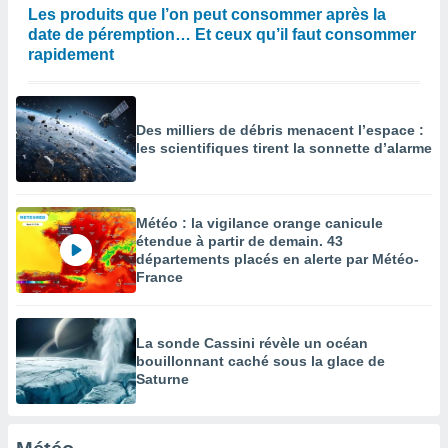
es
Les produits que l’on peut consommer après la
 :
date de péremption… Et ceux qu’il faut consommer
et/ou
rapidement
 à des
ions sur
eil,
des
Des milliers de débris menacent l’espace :
limitées
les scientifiques tirent la sonnette d’alarme
nner la
, créer
ils pour
Météo : la vigilance orange canicule
ité
étendue à partir de demain. 43
lisée,
départements placés en alerte par Météo-
des
France
our
nner des
és
La sonde Cassini révèle un océan
lisées,
bouillonnant caché sous la glace de
s profils
Saturne
enus
lisés,
des
our