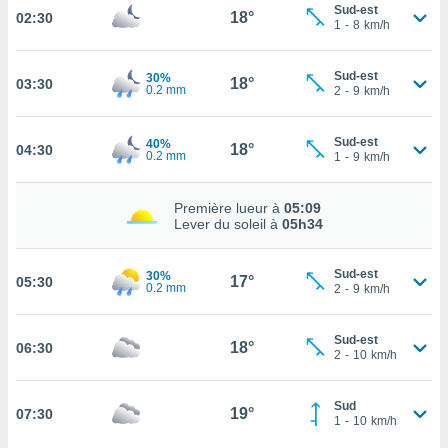
Sud-est
18°
02:30
cité
1
-
8
km/h
ue
lisée,
ACCEPTER
Sud-est
30%
ur des
18°
03:30
0.2 mm
ET
2
-
9
km/h
ions
CONTINUER
es par le
 cookies
Sud-est
40%
18°
04:30
0.2 mm
1
-
9
km/h
PARAMÈTRES
gies
es, nous
Première lueur à
05:09
de
Lever du soleil à
05h34
 notre
afin de
r à vous
Sud-est
30%
17°
05:30
0.2 mm
2
-
9
km/h
r
ment des
 de très
Sud-est
18°
06:30
alité.
2
-
10
km/h
ant sur
n «
Sud
19°
07:30
 et
1
-
10
km/h
r »,