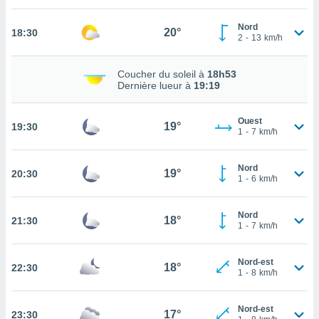
tez pas
Nord
20°
18:30
ation de
2
-
13
km/h
, vous
z à
Coucher du soleil à
18h53
à notre
Dernière lueur à
19:19
.com.
 cas,
Ouest
19°
19:30
us
1
-
7
km/h
ns que
s
Nord
19°
20:30
1
-
6
km/h
ires
urer la
on sur le
Nord
18°
21:30
1
-
7
km/h
 seront
, et que
ies ne
Nord-est
18°
as
22:30
1
-
8
km/h
pour
 le
ement
Nord-est
17°
23:30