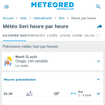
e
ntialité
Accueil
Inde
Uttarakhand
Seri
Heure par heure
enu de
o.com
Météo Seri heure par heure
o.com) a
aré par
AUJOURD´HUI
DEMAIN
JEU. 13
VEN. 14
SAM. 15
DIM. 16
LUN. 17
MA
onnels
arantir
Prévisions météo Seri par heures
té des
ions
Mardi 11 août
. Vous
Orage, ciel variable
accéder
Le matin
e en
 les
Heures précédentes
s :
r les
Est
18°
01:30
1
-
8
km/h
s et
r
tement