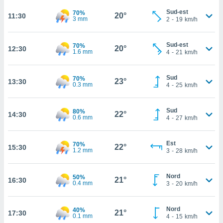
rouver
Sud-est
70%
20°
11:30
3 mm
2
-
19
km/h
ations
re
Sud-est
que de
70%
20°
12:30
1.6 mm
4
-
21
km/h
kies
r votre
ement à
Sud
70%
23°
13:30
ment en
0.3 mm
4
-
25
km/h
sur le
Sud
res des
80%
22°
14:30
0.6 mm
4
-
27
km/h
kies
le au
page de
Est
70%
22°
15:30
te web.
1.2 mm
3
-
28
km/h
MENT,
Nord
50%
21°
16:30
0.4 mm
3
-
20
km/h
 les
logies
e
Nord
40%
21°
17:30
0.1 mm
s
4
-
15
km/h