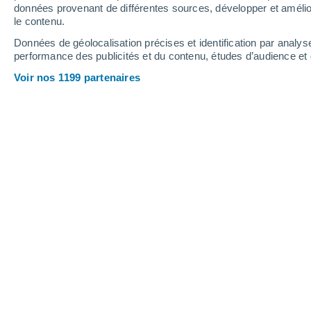
Vendredi
7
Samedi
8
données provenant de différentes sources, développer et amélior
le contenu.
Données de géolocalisation précises et identification par analys
performance des publicités et du contenu, études d’audience e
Prévisions météo Chhingchhip par 
Voir nos 1199 partenaires
VENDREDI 07 AOÛT
Toute la journée
Pluie faible, ciel variable
Lever du soleil à
04h51
Coucher du soleil à
17h57
Première lueur à
04:27
Dernière lueur à
18:21
Ph. lunaire