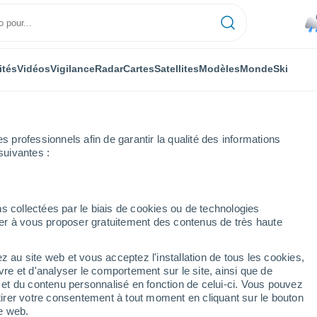
ités
Vidéos
Vigilance
Radar
Cartes
Satellites
Modèles
Monde
Ski
professionnels afin de garantir la qualité des informations
suivantes :
ar heure
s collectées par le biais de cookies ou de technologies
nuer à vous proposer gratuitement des contenus de très haute
ure par heure
z au site web et vous acceptez l'installation de tous les cookies,
vre et d'analyser le comportement sur le site, ainsi que de
é et du contenu personnalisé en fonction de celui-ci. Vous pouvez
tirer votre consentement à tout moment en cliquant sur le bouton
te web.