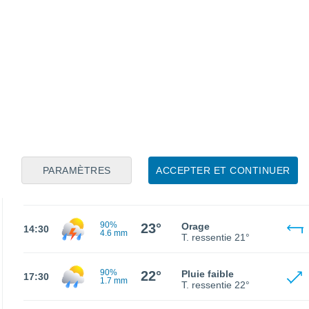
70%
20°
Pluie faible
02:30
0.4 mm
T. ressentie
20°
21°
Ciel variable
05:30
T. ressentie
21°
70%
23°
Pluie faible
08:30
0.4 mm
T. ressentie
23°
PARAMÈTRES
ACCEPTER ET CONTINUER
90%
25°
Pluie faible
11:30
0.9 mm
T. ressentie
26°
90%
23°
Orage
14:30
4.6 mm
T. ressentie
21°
90%
22°
Pluie faible
17:30
1.7 mm
T. ressentie
22°