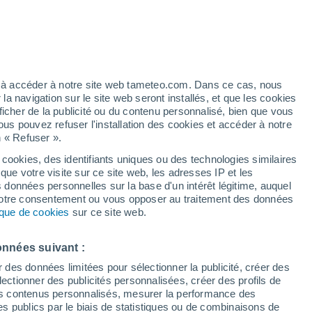
e pour Chhingchhip
VENT
PRÉCIPITATIONS
12
15
18
21
00
03
06
09
12
15
18
21
00
ez à accéder à notre site web tameteo.com. Dans ce cas, nous
 navigation sur le site web seront installés, et que les cookies
ficher de la publicité ou du contenu personnalisé, bien que vous
ous pouvez refuser l'installation des cookies et accéder à notre
n « Refuser ».
25°
24°
 cookies, des identifiants uniques ou des technologies similaires
23°
3°
23°
que votre visite sur ce site web, les adresses IP et les
22°
22°
s données personnelles sur la base d'un intérêt légitime, auquel
21°
21°
21°
21°
20°
20°
 votre consentement ou vous opposer au traitement des données
tique de cookies
sur ce site web.
onnées suivant :
4.6
4.2
4.1
r des données limitées pour sélectionner la publicité, créer des
3.6
sélectionner des publicités personnalisées, créer des profils de
2.2
2.1
1.7
 des contenus personnalisés, mesurer la performance des
0.9
0.4
0.4
0.3
s publics par le biais de statistiques ou de combinaisons de
0.1