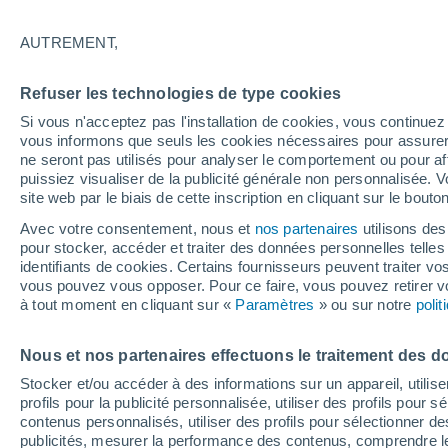
Graphique météo heure par heur
AUTREMENT,
SYMBOLE
TEMPÉRATURE
Refuser les technologies de type cookies
00
03
06
09
12
15
18
21
00
03
06
09
Si vous n'acceptez pas l'installation de cookies, vous continu
vous informons que seuls les cookies nécessaires pour assurer la
ne seront pas utilisés pour analyser le comportement ou pour af
puissiez visualiser de la publicité générale non personnalisée. V
26°
site web par le biais de cette inscription en cliquant sur le bouto
24°
Avec votre consentement, nous et
nos partenaires
utilisons des
23°
2
pour stocker, accéder et traiter des données personnelles telles 
22°
identifiants de cookies. Certains fournisseurs peuvent traiter vo
21°
21°
21°
21°
20°
vous pouvez vous opposer. Pour ce faire, vous pouvez retirer
20°
19°
à tout moment en cliquant sur «
Paramètres
» ou sur notre
poli
Nous et nos partenaires effectuons le traitement des d
Stocker et/ou accéder à des informations sur un appareil, utilise
3.8
profils pour la publicité personnalisée, utiliser des profils pour 
contenus personnalisés, utiliser des profils pour sélectionner
1.1
0.5
0.4
0.4
0.4
publicités, mesurer la performance des contenus, comprendre le
0.2
0.2
0.1