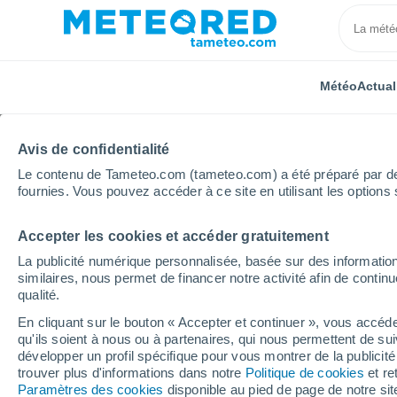
Météo
Actual
Avis de confidentialité
Le contenu de Tameteo.com (tameteo.com) a été préparé par des 
fournies. Vous pouvez accéder à ce site en utilisant les options 
Accepter les cookies et accéder gratuitement
Accueil
Inde
Mizoram
Chhingchhip
Heure p
La publicité numérique personnalisée, basée sur des information
similaires, nous permet de financer notre activité afin de conti
Météo Chhingchhip he
qualité.
En cliquant sur le bouton « Accepter et continuer », vous accéde
qu'ils soient à nous ou à partenaires, qui nous permettent de sui
Météo 1 - 7 jours
Heure par heure
développer un profil spécifique pour vous montrer de la publicit
trouver plus d'informations dans notre
Politique de cookies
et re
Paramètres des cookies
disponible au pied de page de notre si