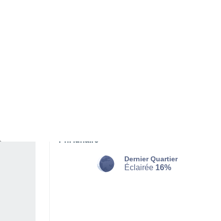
DIMANCHE 09 AOÛT
Orage, ciel variable
Lever du soleil à
04h51
Coucher du soleil à
17h56
Première lueur à
04:28
Dernière lueur à
18:19
Ph. lunaire
Dernier Quartier
Éclairée
16%