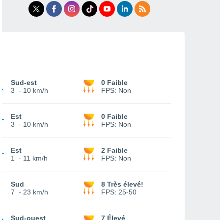
Sud-est
0 Faible
3
-
10 km/h
FPS:
Non
Est
0 Faible
3
-
10 km/h
FPS:
Non
Est
2 Faible
1
-
11 km/h
FPS:
Non
Sud
8 Très élevé!
7
-
23 km/h
FPS:
25-50
Sud-ouest
7 Élevé