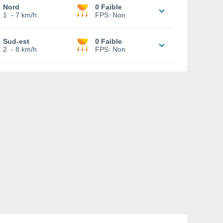
Nord
0 Faible
1
-
7 km/h
FPS:
Non
Sud-est
0 Faible
2
-
8 km/h
FPS:
Non