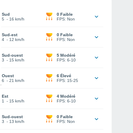
Sud
0 Faible
5
-
16 km/h
FPS:
Non
Sud-est
0 Faible
4
-
12 km/h
FPS:
Non
Sud-ouest
5 Modéré
3
-
15 km/h
FPS:
6-10
Ouest
6 Élevé
6
-
21 km/h
FPS:
15-25
Est
4 Modéré
1
-
15 km/h
FPS:
6-10
Sud-ouest
0 Faible
3
-
13 km/h
FPS:
Non