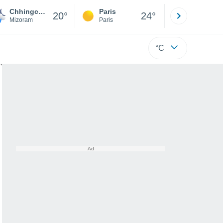
Chhingchhip
Paris
Montpelli
20°
24°
Mizoram
Paris
Hérault
°C