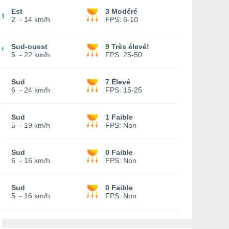
Est
3 Modéré
2
-
14 km/h
FPS:
6-10
Sud-ouest
9 Très élevé!
5
-
22 km/h
FPS:
25-50
Sud
7 Élevé
6
-
24 km/h
FPS:
15-25
Sud
1 Faible
5
-
19 km/h
FPS:
Non
Sud
0 Faible
6
-
16 km/h
FPS:
Non
Sud
0 Faible
5
-
16 km/h
FPS:
Non