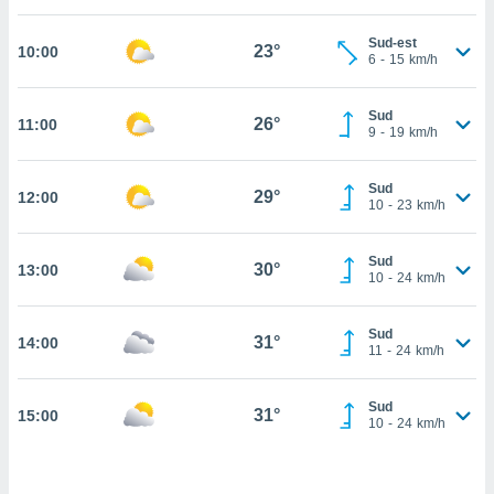
cité
Sud-est
ue
23°
10:00
6
-
15
km/h
lisée,
ACCEPTER
ur des
ET
ions
Sud
CONTINUER
26°
11:00
es par le
9
-
19
km/h
 cookies
PARAMÈTRES
Sud
gies
29°
12:00
10
-
23
km/h
es, nous
de
 notre
Sud
30°
13:00
10
-
24
km/h
afin de
r à vous
r
Sud
31°
ment des
14:00
11
-
24
km/h
 de très
alité.
Sud
31°
15:00
ant sur
10
-
24
km/h
n «
 et
r »,