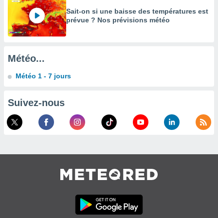
égitime,
Sait-on si une baisse des températures est
vous
prévue ? Nos prévisions météo
vous
 Pour ce
ous
etirer
Météo...
ement
Météo 1 - 7 jours
 opposer
ement
nées à
Suivez-nous
ment en
 sur «
res
» ou
e
que de
kies
ite web.
t nos
ires
ons le
ent des