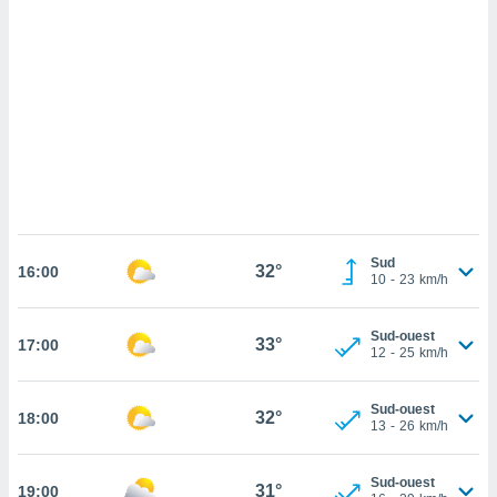
cédez au
 et vous
z
ation de
qu'ils
 nous ou
aires,
nt de
t
er le
ement
Sud
32°
16:00
10
-
23
km/h
te, ainsi
per un
Sud-ouest
33°
17:00
écifique
12
-
25
km/h
us
de la
 et du
Sud-ouest
32°
18:00
13
-
26
km/h
lisé en
 de
Sud-ouest
31°
19:00
. Vous