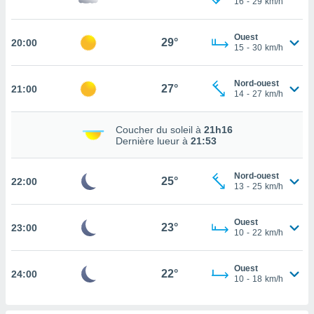
16
-
29
km/h
rouver
ations
Ouest
29°
20:00
15
-
30
km/h
re
que de
kies
Nord-ouest
27°
21:00
r votre
14
-
27
km/h
ement à
ment en
Coucher du soleil à
21h16
sur le
Dernière lueur à
21:53
res des
kies
Nord-ouest
25°
22:00
le au
13
-
25
km/h
page de
te web.
Ouest
23°
23:00
10
-
22
km/h
MENT,
 les
Ouest
22°
24:00
logies
10
-
18
km/h
e
s