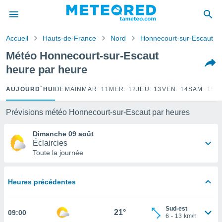
e
ntialité
Accueil
Hauts-de-France
Nord
Honnecourt-sur-Escaut
enu de
o.com
Météo Honnecourt-sur-Escaut
o.com) a
heure par heure
aré par
onnels
AUJOURD´HUI
DEMAIN
MAR. 11
MER. 12
JEU. 13
VEN. 14
SAM. 15
D
arantir
té des
Prévisions météo Honnecourt-sur-Escaut par heures
ions
. Vous
Dimanche 09 août
accéder
Éclaircies
e en
Toute la journée
 les
s :
Heures précédentes
r les
s et
Sud-est
r
21°
09:00
6
-
13
km/h
tement