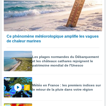
enaires
s des
 des
nts
 ou des
gies
es pour
Ce phénomène météorologique amplifie les vagues
 accéder
de chaleur marines
r des
lles
ue votre
Les plages normandes du Débarquement
r ce site
et les châteaux cathares rejoignent le
patrimoine mondial de l'Unesco
 IP et
ifiants
es.
Météo en France : les premiers indices sur
eurs
le retour de la pluie dans votre région
traiter
nées
lles sur
d'un