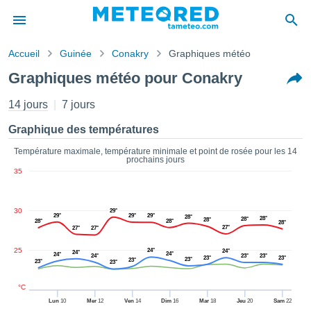
Accueil
Guinée
Conakry
Graphiques météo
s de
Graphiques météo pour Conakry
ntialité
tenu de
14 jours
7 jours
eo.com
o.com) a
Graphique des températures
paré par
es
Température maximale, température minimale et point de rosée pour les 14
prochains jours
ionnels
35
garantir
ité des
ations
30
29°
s. Vous
29°
29°
29°
28°
28°
28°
28°
28°
28°
28°
accéder
27°
27°
27°
ite en
25
24°
24°
24°
ant les
24°
24°
24°
23°
23°
23°
23°
23°
23°
23°
23°
ions
ntes :
°C
Lun
10
Mer
12
Ven
14
Dim
16
Mar
18
Jeu
20
Sam
22
er les