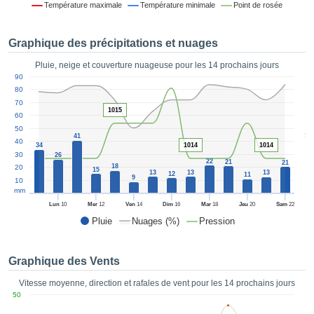
Température maximale
Température minimale
Point de rosée
es et
éder
tement
Graphique des précipitations et nuages
licité
Pluie, neige et couverture nuageuse pour les 14 prochains jours
rique
1
90
alisée,
ACCEPTER
80
sur des
ET
70
ations
1015
60
CONTINUER
es par le
50
5
 cookies
41
40
34
1014
1014
 de
PARAMÈTRES
30
26
22
logies
21
21
18
20
15
13
13
13
12
11
es, nous
9
10
et de
mm
r notre
Lun
10
Mer
12
Ven
14
Dim
16
Mar
18
Jeu
20
Sam
22
 afin de
Pluie
Nuages (%)
Pression
r à vous
oser
ment des
Graphique des Vents
 de très
ualité.
Vitesse moyenne, direction et rafales de vent pour les 14 prochains jours
50
uant sur