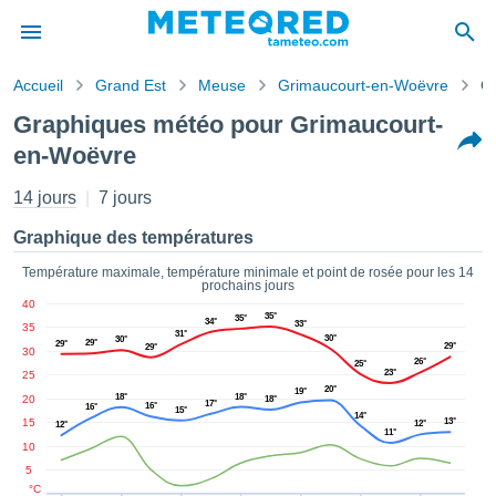
Accueil
Grand Est
Meuse
Grimaucourt-en-Woëvre
G
s de
Graphiques météo pour Grimaucourt-
ntialité
en-Woëvre
tenu de
eo.com
14 jours
7 jours
o.com) a
paré par
Graphique des températures
es
ionnels
Température maximale, température minimale et point de rosée pour les 14
garantir
prochains jours
ité des
40
35°
35°
ations
34°
33°
35
31°
30°
30°
s. Vous
29°
29°
29°
29°
30
26°
accéder
25°
23°
25
ite en
20°
19°
18°
18°
20
18°
17°
ant les
16°
16°
15°
14°
15
13°
12°
12°
ions
11°
10
ntes :
5
°C
er les