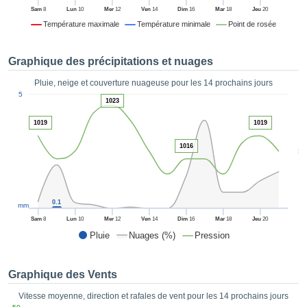
es et
Sam
8
Lun
10
Mer
12
Ven
14
Dim
16
Mar
18
Jeu
20
éder
Température maximale
Température minimale
Point de rosée
tement
licité
Graphique des précipitations et nuages
rique
alisée,
Pluie, neige et couverture nuageuse pour les 14 prochains jours
ACCEPTER
1
sur des
5
ET
1023
ations
CONTINUER
es par le
1019
1019
 cookies
 de
PARAMÈTRES
1016
5
logies
es, nous
et de
r notre
0.1
mm
 afin de
Sam
8
Lun
10
Mer
12
Ven
14
Dim
16
Mar
18
Jeu
20
r à vous
Pluie
Nuages (%)
Pression
oser
ment des
 de très
Graphique des Vents
ualité.
Vitesse moyenne, direction et rafales de vent pour les 14 prochains jours
uant sur