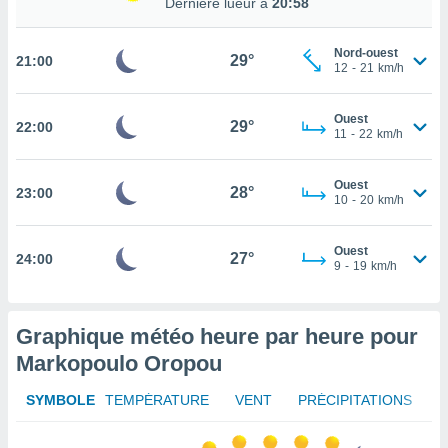
Dernière lueur à
20:58
rouver
ations
Nord-ouest
29°
21:00
12
-
21
km/h
re
que de
kies
Ouest
29°
22:00
r votre
11
-
22
km/h
ement à
ment en
Ouest
sur le
28°
23:00
10
-
20
km/h
res des
kies
Ouest
27°
24:00
le au
9
-
19
km/h
page de
te web.
Graphique météo heure par heure pour
MENT,
Markopoulo Oropou
 les
logies
SYMBOLE
TEMPÉRATURE
VENT
PRÉCIPITATIONS
e
s