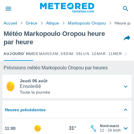
e
ntialité
Accueil
Grèce
Attique
Markopoulo Oropou
Heure par
enu de
o.com
Météo Markopoulo Oropou heure
o.com) a
par heure
aré par
onnels
AUJOURD´HUI
DEMAIN
SAM. 08
DIM. 09
LUN. 10
MAR. 11
MER. 12
J
arantir
té des
Prévisions météo Markopoulo Oropou par heures
ions
. Vous
Jeudi 06 août
accéder
Ensoleillé
e en
Toute la journée
 les
s :
Heures précédentes
r les
s et
Nord-ouest
r
31°
11:00
12
-
29
km/h
tement