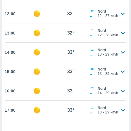
cité
Nord
ue
32°
12:00
12
-
27
km/h
lisée,
ACCEPTER
ur des
ET
ions
Nord
CONTINUER
32°
13:00
es par le
12
-
28
km/h
 cookies
PARAMÈTRES
Nord
gies
33°
14:00
13
-
29
km/h
es, nous
de
 notre
Nord
33°
15:00
13
-
29
km/h
afin de
r à vous
r
Nord
33°
ment des
16:00
14
-
29
km/h
 de très
alité.
Nord
33°
17:00
ant sur
13
-
29
km/h
n «
 et
r »,