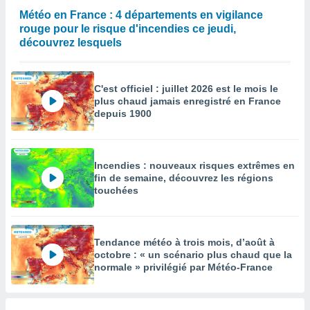
Météo en France : 4 départements en vigilance
enaires
rouge pour le risque d'incendies ce jeudi,
s des
 des
découvrez lesquels
nts
 ou des
gies
C'est officiel : juillet 2026 est le mois le
es pour
plus chaud jamais enregistré en France
 accéder
depuis 1900
r des
lles
ue votre
Incendies : nouveaux risques extrêmes en
r ce site
fin de semaine, découvrez les régions
touchées
 IP et
ifiants
es.
Tendance météo à trois mois, d’août à
eurs
octobre : « un scénario plus chaud que la
traiter
normale » privilégié par Météo-France
nées
lles sur
d'un