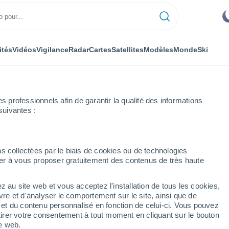
ités
Vidéos
Vigilance
Radar
Cartes
Satellites
Modèles
Monde
Ski
professionnels afin de garantir la qualité des informations
suivantes :
r heure
s collectées par le biais de cookies ou de technologies
nuer à vous proposer gratuitement des contenus de très haute
par heure
z au site web et vous acceptez l'installation de tous les cookies,
vre et d'analyser le comportement sur le site, ainsi que de
é et du contenu personnalisé en fonction de celui-ci. Vous pouvez
tirer votre consentement à tout moment en cliquant sur le bouton
te web.