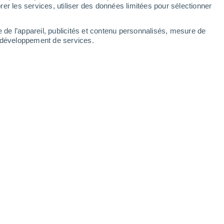
Samedi
8
er les services, utiliser des données limitées pour sélectionner
e de l’appareil, publicités et contenu personnalisés, mesure de
t développement de services.
es
19°
Ciel dégagé
02:00
T. ressentie
19°
19°
Ciel dégagé
05:00
T. ressentie
19°
22°
Ensoleillé
08:00
T. ressentie
25°
27°
Éclaircies
11:00
T. ressentie
27°