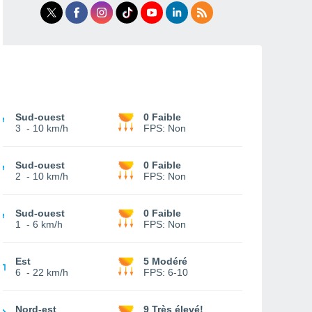
Sud-ouest
0 Faible
3
-
10 km/h
FPS:
Non
Sud-ouest
0 Faible
2
-
10 km/h
FPS:
Non
Sud-ouest
0 Faible
1
-
6 km/h
FPS:
Non
Est
5 Modéré
6
-
22 km/h
FPS:
6-10
Nord-est
9 Très élevé!