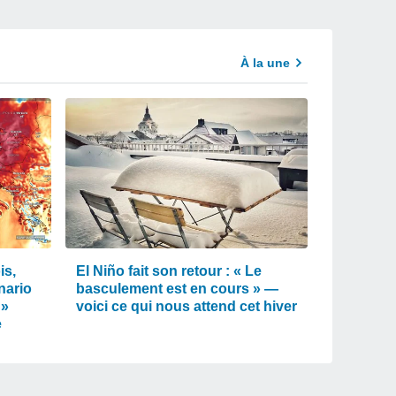
À la une
is,
El Niño fait son retour : « Le
nario
basculement est en cours » —
 »
voici ce qui nous attend cet hiver
e