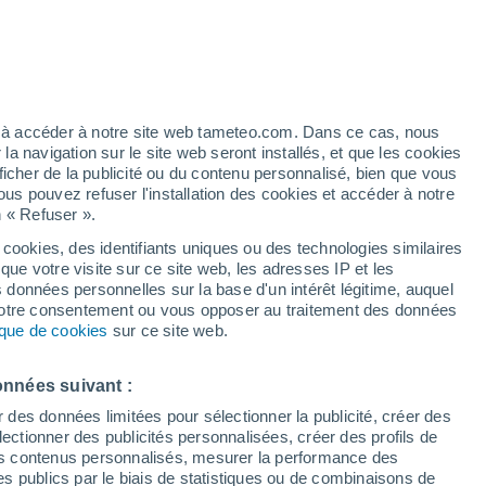
 pour Kastania
VENT
PRÉCIPITATIONS
12
15
18
21
00
03
06
09
12
15
18
21
00
ez à accéder à notre site web tameteo.com. Dans ce cas, nous
 navigation sur le site web seront installés, et que les cookies
ficher de la publicité ou du contenu personnalisé, bien que vous
ous pouvez refuser l'installation des cookies et accéder à notre
30°
30°
n « Refuser ».
30°
30°
28°
27°
 cookies, des identifiants uniques ou des technologies similaires
26°
que votre visite sur ce site web, les adresses IP et les
25°
s données personnelles sur la base d'un intérêt légitime, auquel
 votre consentement ou vous opposer au traitement des données
23°
23°
22°
tique de cookies
sur ce site web.
20°
20°
onnées suivant :
r des données limitées pour sélectionner la publicité, créer des
sélectionner des publicités personnalisées, créer des profils de
 des contenus personnalisés, mesurer la performance des
s publics par le biais de statistiques ou de combinaisons de