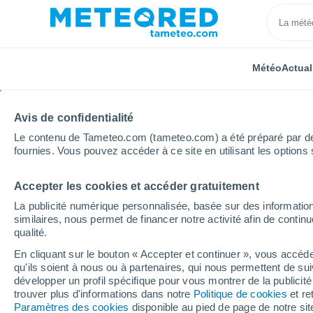
Météo
Actual
Avis de confidentialité
Le contenu de Tameteo.com (tameteo.com) a été préparé par des 
fournies. Vous pouvez accéder à ce site en utilisant les options 
Accepter les cookies et accéder gratuitement
Accueil
Grèce
Thessalie
Kastania
Heure pa
La publicité numérique personnalisée, basée sur des information
similaires, nous permet de financer notre activité afin de conti
Météo Kastania heure 
qualité.
En cliquant sur le bouton « Accepter et continuer », vous accéde
qu'ils soient à nous ou à partenaires, qui nous permettent de sui
Météo 1 - 7 jours
Heure par heure
développer un profil spécifique pour vous montrer de la publicit
trouver plus d'informations dans notre
Politique de cookies
et re
Paramètres des cookies
disponible au pied de page de notre si