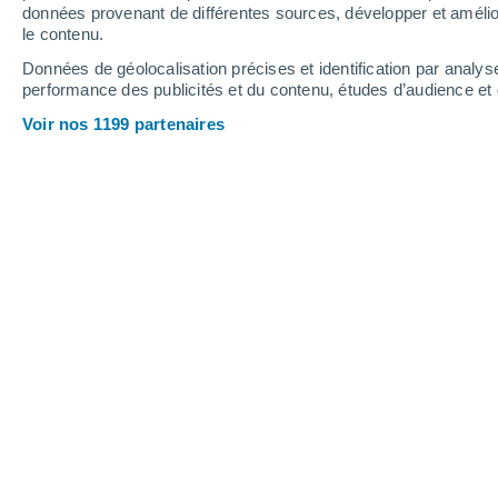
Jeudi
6
Vendredi
7
données provenant de différentes sources, développer et amélior
le contenu.
Données de géolocalisation précises et identification par analys
performance des publicités et du contenu, études d’audience e
Prévisions météo Kastania par heur
Voir nos 1199 partenaires
JEUDI 06 AOÛT
1 Alerte maintenant
Risque modéré
L'après-midi
Pluie faible, ciel variable
Lever du soleil à
06h38
Coucher du soleil à
20h42
Première lueur à
06:08
Dernière lueur à
21:11