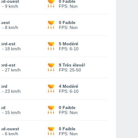
ud-ouest
0 Faible
-
9 km/h
FPS:
Non
uest
0 Faible
-
8 km/h
FPS:
Non
ord-est
5 Modéré
-
18 km/h
FPS:
6-10
ord-est
9 Très élevé!
-
27 km/h
FPS:
25-50
ord
4 Modéré
-
23 km/h
FPS:
6-10
ud
0 Faible
-
15 km/h
FPS:
Non
ud-ouest
0 Faible
-
6 km/h
FPS:
Non