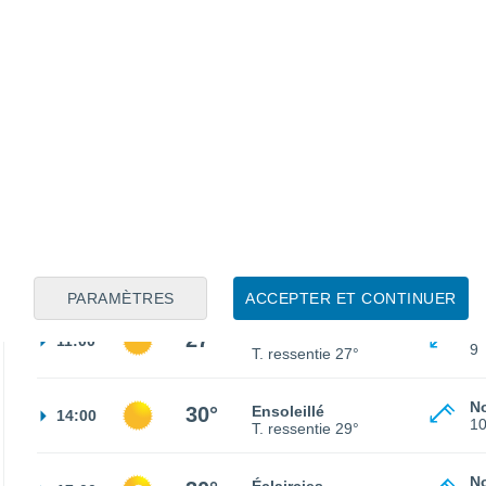
S
20°
Ciel dégagé
02:00
2
T. ressentie
20°
O
20°
Ciel dégagé
05:00
3
T. ressentie
20°
N
23°
Ensoleillé
08:00
5
T. ressentie
25°
PARAMÈTRES
ACCEPTER ET CONTINUER
No
27°
Ensoleillé
11:00
9
T. ressentie
27°
No
30°
Ensoleillé
14:00
1
T. ressentie
29°
No