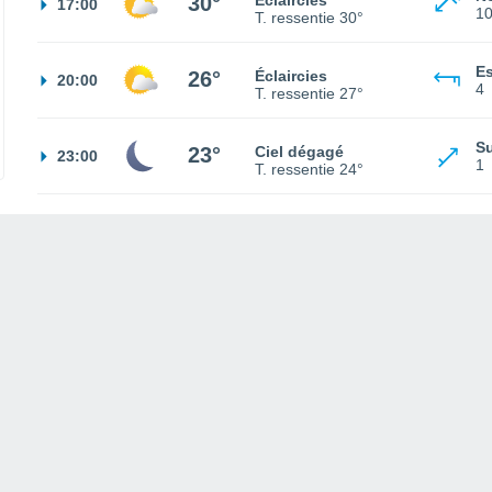
30°
Éclaircies
17:00
1
T. ressentie
30°
Es
26°
Éclaircies
20:00
4
T. ressentie
27°
S
23°
Ciel dégagé
23:00
1
T. ressentie
24°