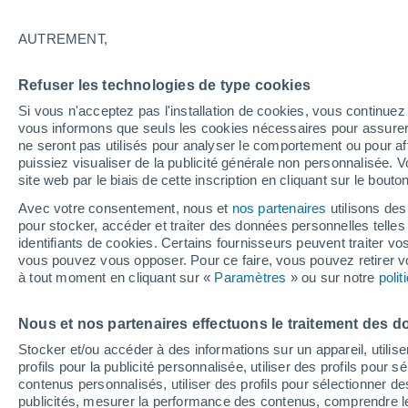
Graphique météo heure par heure
AUTREMENT,
SYMBOLE
TEMPÉRATURE
Refuser les technologies de type cookies
00
03
06
09
12
15
18
21
00
03
06
09
Si vous n'acceptez pas l'installation de cookies, vous continu
vous informons que seuls les cookies nécessaires pour assurer la
ne seront pas utilisés pour analyser le comportement ou pour af
puissiez visualiser de la publicité générale non personnalisée. V
site web par le biais de cette inscription en cliquant sur le bouto
28°
28°
Avec votre consentement, nous et
nos partenaires
utilisons des
27°
pour stocker, accéder et traiter des données personnelles telles 
25°
identifiants de cookies. Certains fournisseurs peuvent traiter vo
vous pouvez vous opposer. Pour ce faire, vous pouvez retirer
22°
22°
à tout moment en cliquant sur «
Paramètres
» ou sur notre
poli
20°
19°
19°
19°
19°
Nous et nos partenaires effectuons le traitement des d
Stocker et/ou accéder à des informations sur un appareil, utilise
profils pour la publicité personnalisée, utiliser des profils pour 
contenus personnalisés, utiliser des profils pour sélectionner
0.2
publicités, mesurer la performance des contenus, comprendre le