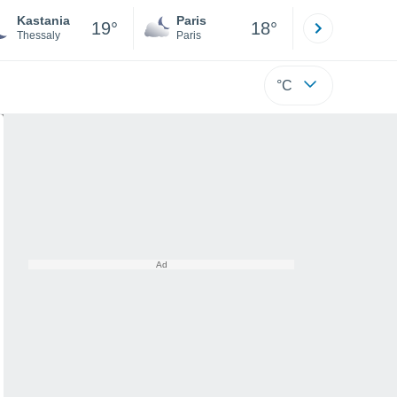
Kastania
Paris
Montpelli
19°
18°
Thessaly
Paris
Hérault
°C