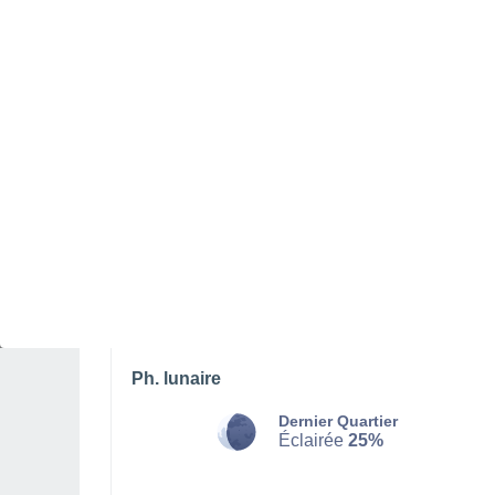
SAMEDI 08 AOÛT
Toute la journée
Ensoleillé
Lever du soleil à
06h39
Coucher du soleil à
20h39
Première lueur à
06:10
Dernière lueur à
21:09
Ph. lunaire
Dernier Quartier
Éclairée
25%