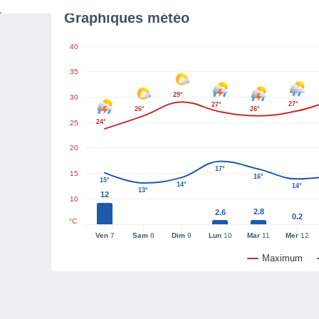
Graphiques météo
40
35
29°
30
27°
27°
26°
26°
24°
25
20
17°
15
16°
15°
14°
14°
13°
12
10
2.8
2.6
0.2
°C
Ven
7
Sam
8
Dim
9
Lun
10
Mar
11
Mer
12
Maximum