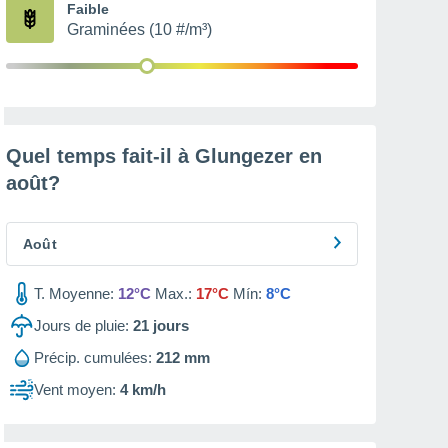
Faible
Graminées (10 #/m³)
Quel temps fait-il à Glungezer en
août
?
Août
T. Moyenne:
12°C
Max.:
17°C
Mín:
8°C
Jours de pluie:
21
jours
Précip. cumulées:
212 mm
Vent moyen:
4 km/h