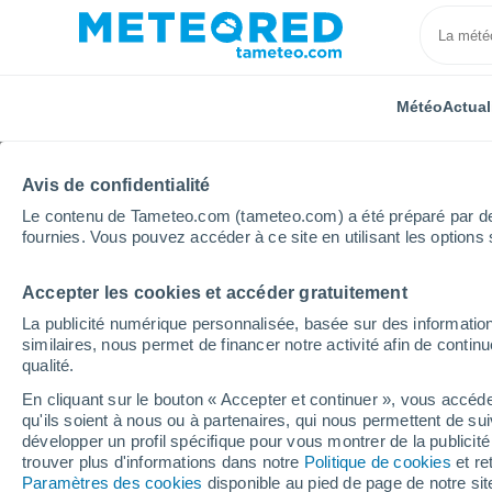
Météo
Actual
Avis de confidentialité
Le contenu de Tameteo.com (tameteo.com) a été préparé par des 
fournies. Vous pouvez accéder à ce site en utilisant les options 
Accepter les cookies et accéder gratuitement
Accueil
Autriche
Tyrol
Glungezer
La publicité numérique personnalisée, basée sur des information
similaires, nous permet de financer notre activité afin de conti
Météo Glungezer
qualité.
En cliquant sur le bouton « Accepter et continuer », vous accéde
15:20
Vendredi
qu'ils soient à nous ou à partenaires, qui nous permettent de sui
développer un profil spécifique pour vous montrer de la publicit
trouver plus d'informations dans notre
Politique de cookies
et re
Orage
Paramètres des cookies
disponible au pied de page de notre si