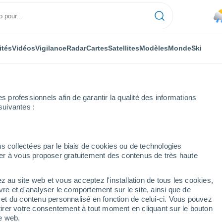
ités
Vidéos
Vigilance
Radar
Cartes
Satellites
Modèles
Monde
Ski
professionnels afin de garantir la qualité des informations
suivantes :
s collectées par le biais de cookies ou de technologies
nuer à vous proposer gratuitement des contenus de très haute
z au site web et vous acceptez l'installation de tous les cookies,
...
vre et d'analyser le comportement sur le site, ainsi que de
é et du contenu personnalisé en fonction de celui-ci. Vous pouvez
Heure par heure
tirer votre consentement à tout moment en cliquant sur le bouton
Pluie faible dans les prochaines
te web.
heures