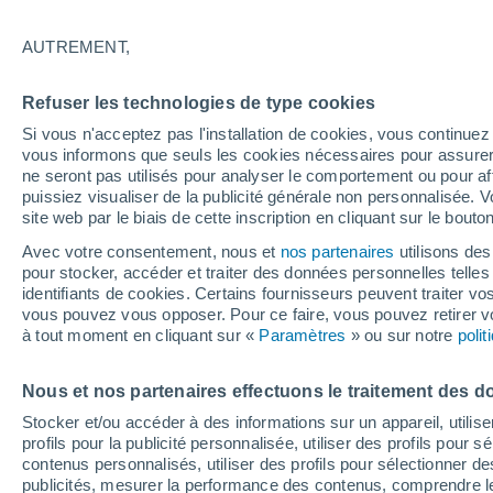
19°
AUTREMENT,
90%
Refuser les technologies de type cookies
Sensation de 19°
2.9 mm
Si vous n'acceptez pas l'installation de cookies, vous continu
vous informons que seuls les cookies nécessaires pour assurer la
ne seront pas utilisés pour analyser le comportement ou pour af
puissiez visualiser de la publicité générale non personnalisée. V
Flash info
site web par le biais de cette inscription en cliquant sur le bouto
Une nouvelle canicule attendue la semaine
prochaine en France !
Avec votre consentement, nous et
nos partenaires
utilisons des
pour stocker, accéder et traiter des données personnelles telles 
Météo 1 - 7 jours
Heure par heure
Radar de pluie
identifiants de cookies. Certains fournisseurs peuvent traiter vo
vous pouvez vous opposer. Pour ce faire, vous pouvez retirer
à tout moment en cliquant sur «
Paramètres
» ou sur notre
poli
Demain
Dimanche
Aujourd´hui
Nous et nos partenaires effectuons le traitement des d
8 Août
9 Août
7 Août
Stocker et/ou accéder à des informations sur un appareil, utilise
profils pour la publicité personnalisée, utiliser des profils pour 
contenus personnalisés, utiliser des profils pour sélectionner
publicités, mesurer la performance des contenus, comprendre le
90%