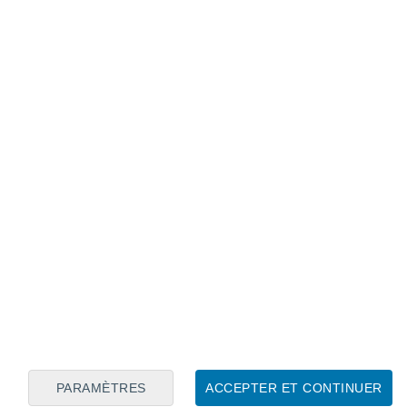
Calendrier lunaire
Lun
Mar
Mer
Jeu
Ven
Sam
Dim
7
8
9
10
11
12
13
14
15
16
17
18
19
20
PARAMÈTRES
ACCEPTER ET CONTINUER