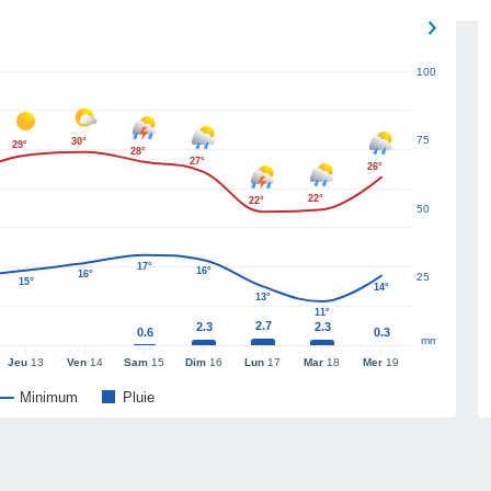
100
75
30°
29°
28°
27°
26°
22°
22°
50
17°
16°
16°
25
15°
14°
13°
11°
2.7
2.3
2.3
0.6
0.3
mm
Jeu
13
Ven
14
Sam
15
Dim
16
Lun
17
Mar
18
Mer
19
Minimum
Pluie