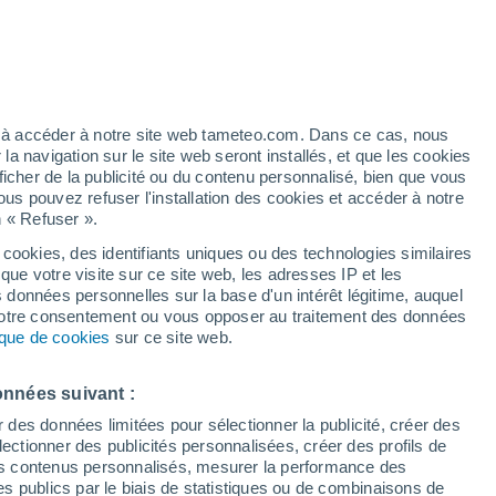
Bulletin enneigement
Pistes ouvertes
Remontées
0 / 10
0 / 7
Km skiables
Neige
ez à accéder à notre site web tameteo.com. Dans ce cas, nous
0 / 22
0 cm
 navigation sur le site web seront installés, et que les cookies
ficher de la publicité ou du contenu personnalisé, bien que vous
ous pouvez refuser l'installation des cookies et accéder à notre
n « Refuser ».
 cookies, des identifiants uniques ou des technologies similaires
que votre visite sur ce site web, les adresses IP et les
Actualité
Carte de pluie
Satellites
Modèles
s données personnelles sur la base d'un intérêt légitime, auquel
 votre consentement ou vous opposer au traitement des données
tique de cookies
sur ce site web.
Lundi
Mardi
Mercredi
Jeudi
onnées suivant :
10 Août
11 Août
12 Août
13 Août
r des données limitées pour sélectionner la publicité, créer des
sélectionner des publicités personnalisées, créer des profils de
 des contenus personnalisés, mesurer la performance des
s publics par le biais de statistiques ou de combinaisons de
90%
80%
70%